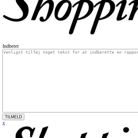
Indberet
TILMELD
x