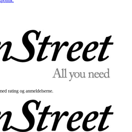
politik.
med rating og anmeldelserne.