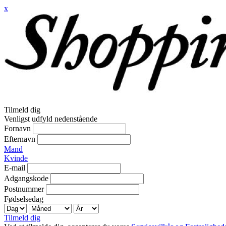
x
Tilmeld dig
Venligst udfyld nedenstående
Fornavn
Efternavn
Mand
Kvinde
E-mail
Adgangskode
Postnummer
Fødselsedag
Tilmeld dig