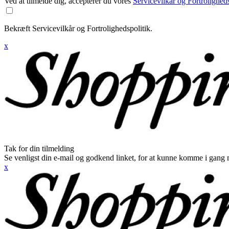
Ved at tilmelde dig, accepterer du vores
Servicevilkår og Fortroligheds
Bekræft Servicevilkår og Fortrolighedspolitik.
x
Tak for din tilmelding
Se venligst din e-mail og godkend linket, for at kunne komme i gang 
x