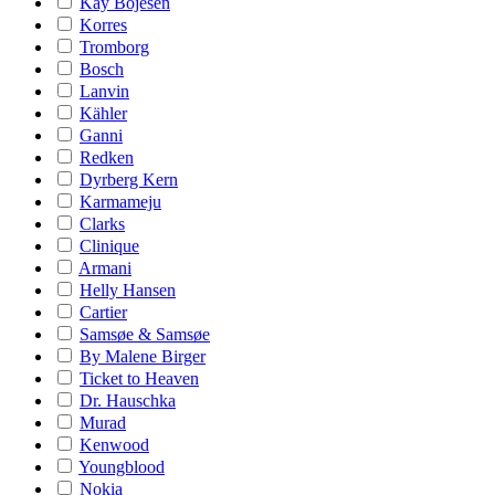
Kay Bojesen
Korres
Tromborg
Bosch
Lanvin
Kähler
Ganni
Redken
Dyrberg Kern
Karmameju
Clarks
Clinique
Armani
Helly Hansen
Cartier
Samsøe & Samsøe
By Malene Birger
Ticket to Heaven
Dr. Hauschka
Murad
Kenwood
Youngblood
Nokia