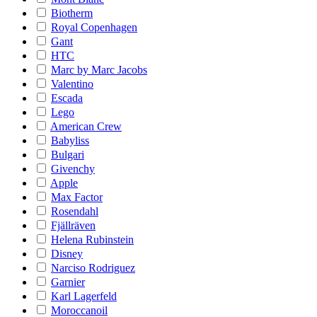
Biotherm
Royal Copenhagen
Gant
HTC
Marc by Marc Jacobs
Valentino
Escada
Lego
American Crew
Babyliss
Bulgari
Givenchy
Apple
Max Factor
Rosendahl
Fjällräven
Helena Rubinstein
Disney
Narciso Rodriguez
Garnier
Karl Lagerfeld
Moroccanoil