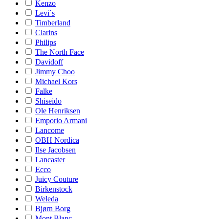
Kenzo
Levi´s
Timberland
Clarins
Philips
The North Face
Davidoff
Jimmy Choo
Michael Kors
Falke
Shiseido
Ole Henriksen
Emporio Armani
Lancome
OBH Nordica
Ilse Jacobsen
Lancaster
Ecco
Juicy Couture
Birkenstock
Weleda
Bjørn Borg
Mont Blanc