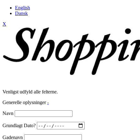
English
Dansk
X
Venligst udfyld alle felterne.
Generelle oplysninger
-
Navn
Grundlagt Dato?
Gadenavn