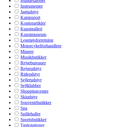
Hundesaloner
Instrumenter
Jagtudstyr
Kampsport
Kontorartikler
Kunstgalleri
Kunstmuseum
Legetøjsforretning
Motorcykelforhandlere
Museer
Musikbutikker
Rejsebureauer
Rejseudstyr
Rideudstyr
Sejlerudstyr
Sejlklubber
Shoppingcentre
Skiudstyr
Souvenirbutikker
Spa
Spillehaller
Sportsbutikker
Tankstationer