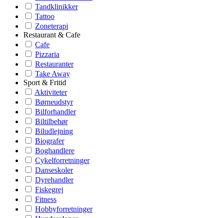
Tandklinikker
Tattoo
Zoneterapi
Restaurant & Cafe
Cafe
Pizzaria
Restauranter
Take Away
Sport & Fritid
Aktiviteter
Børneudstyr
Bilforhandler
Biltilbehør
Biludlejning
Biografer
Boghandlere
Cykelforretninger
Danseskoler
Dyrehandler
Fiskegrej
Fitness
Hobbyforretninger