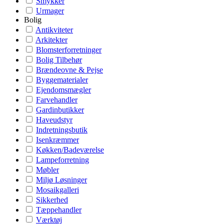
Smykker
Urmager
Bolig
Antikviteter
Arkitekter
Blomsterforretninger
Bolig Tilbehør
Brændeovne & Pejse
Byggematerialer
Ejendomsmægler
Farvehandler
Gardinbutikker
Haveudstyr
Indretningsbutik
Isenkræmmer
Køkken/Badeværelse
Lampeforretning
Møbler
Miljø Løsninger
Mosaikgalleri
Sikkerhed
Tæppehandler
Værktøj