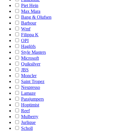
Piet Hein
Max Mara
Bang & Olufsen
Barbour
Wmf
Filippa K
OPI
Haglöfs
Style Masters
Microsoft
Quiksilver
JBS
Moncler
Saint Tropez
Nespresso
Lamaze
Parajumpers
Hoptimist
Reef
Mulberry
Jurlique
Scholl