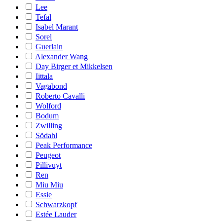
Lee
Tefal
Isabel Marant
Sorel
Guerlain
Alexander Wang
Day Birger et Mikkelsen
Iittala
Vagabond
Roberto Cavalli
Wolford
Bodum
Zwilling
Södahl
Peak Performance
Peugeot
Pillivuyt
Ren
Miu Miu
Essie
Schwarzkopf
Estée Lauder