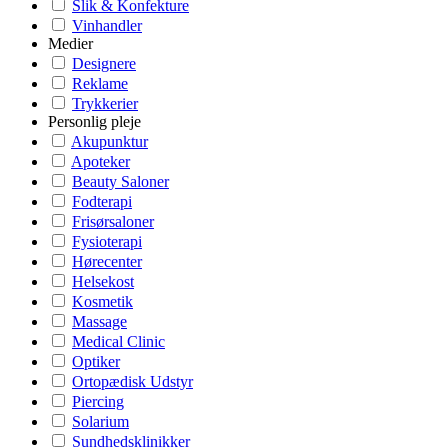
Slik & Konfekture
Vinhandler
Medier
Designere
Reklame
Trykkerier
Personlig pleje
Akupunktur
Apoteker
Beauty Saloner
Fodterapi
Frisørsaloner
Fysioterapi
Hørecenter
Helsekost
Kosmetik
Massage
Medical Clinic
Optiker
Ortopædisk Udstyr
Piercing
Solarium
Sundhedsklinikker