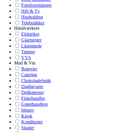
Fotoforretninger
Hifi & Tv
Husholding
Telebutikker
Håndværkere
Elektriker
Glarmester
Låsesmede
Tømrer
VVS
Mad & Vin
Bagerier
Catering
Chokoladebutik
Dagligvarer
Delikatesser
Fiskehandler
Grønthandlere
Isbarer
Kiosk
Konditorier
Slagter