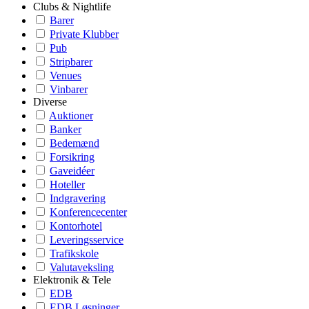
Clubs & Nightlife
Barer
Private Klubber
Pub
Stripbarer
Venues
Vinbarer
Diverse
Auktioner
Banker
Bedemænd
Forsikring
Gaveidéer
Hoteller
Indgravering
Konferencecenter
Kontorhotel
Leveringsservice
Trafikskole
Valutaveksling
Elektronik & Tele
EDB
EDB Løsninger