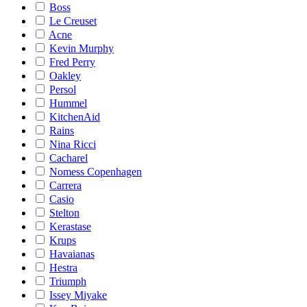
Boss
Le Creuset
Acne
Kevin Murphy
Fred Perry
Oakley
Persol
Hummel
KitchenAid
Rains
Nina Ricci
Cacharel
Nomess Copenhagen
Carrera
Casio
Stelton
Kerastase
Krups
Havaianas
Hestra
Triumph
Issey Miyake