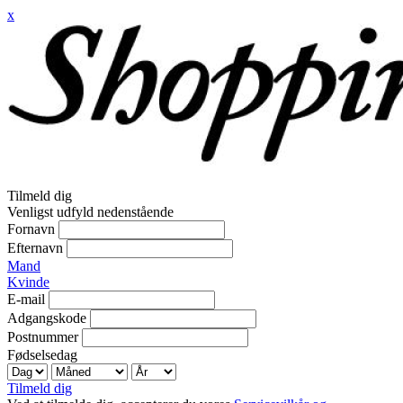
x
Tilmeld dig
Venligst udfyld nedenstående
Fornavn
Efternavn
Mand
Kvinde
E-mail
Adgangskode
Postnummer
Fødselsedag
Tilmeld dig