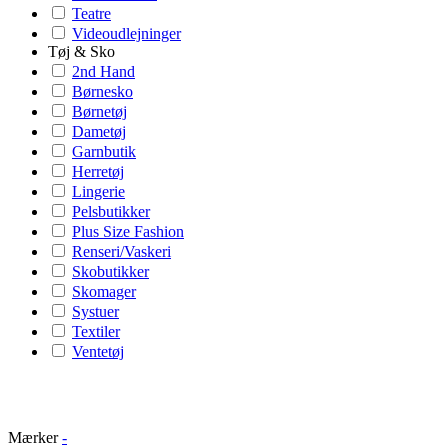
Teatre
Videoudlejninger
Tøj & Sko
2nd Hand
Børnesko
Børnetøj
Dametøj
Garnbutik
Herretøj
Lingerie
Pelsbutikker
Plus Size Fashion
Renseri/Vaskeri
Skobutikker
Skomager
Systuer
Textiler
Ventetøj
Mærker
-