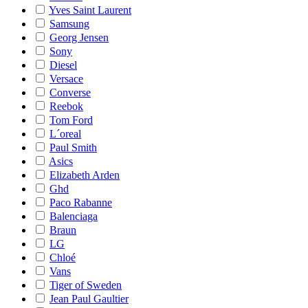
Yves Saint Laurent
Samsung
Georg Jensen
Sony
Diesel
Versace
Converse
Reebok
Tom Ford
L´oreal
Paul Smith
Asics
Elizabeth Arden
Ghd
Paco Rabanne
Balenciaga
Braun
LG
Chloé
Vans
Tiger of Sweden
Jean Paul Gaultier