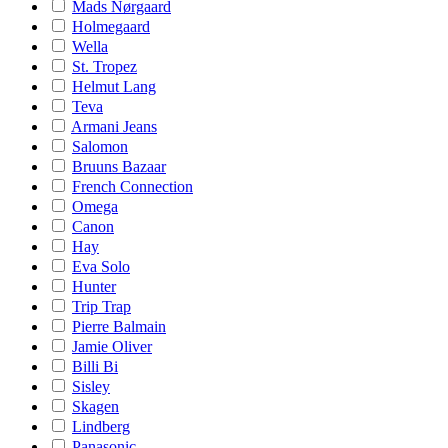
Mads Nørgaard
Holmegaard
Wella
St. Tropez
Helmut Lang
Teva
Armani Jeans
Salomon
Bruuns Bazaar
French Connection
Omega
Canon
Hay
Eva Solo
Hunter
Trip Trap
Pierre Balmain
Jamie Oliver
Billi Bi
Sisley
Skagen
Lindberg
Panasonic