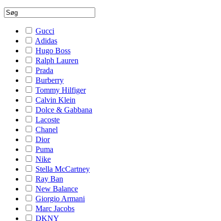
Gucci
Adidas
Hugo Boss
Ralph Lauren
Prada
Burberry
Tommy Hilfiger
Calvin Klein
Dolce & Gabbana
Lacoste
Chanel
Dior
Puma
Nike
Stella McCartney
Ray Ban
New Balance
Giorgio Armani
Marc Jacobs
DKNY