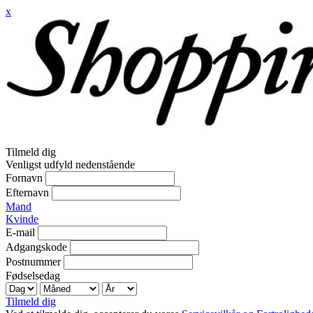
x
Tilmeld dig
Venligst udfyld nedenstående
Fornavn
Efternavn
Mand
Kvinde
E-mail
Adgangskode
Postnummer
Fødselsedag
Tilmeld dig