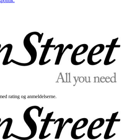
politik.
med rating og anmeldelserne.