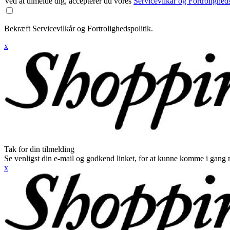
Ved at tilmelde dig, accepterer du vores
Servicevilkår og Fortroligheds
Bekræft Servicevilkår og Fortrolighedspolitik.
x
Tak for din tilmelding
Se venligst din e-mail og godkend linket, for at kunne komme i gang 
x