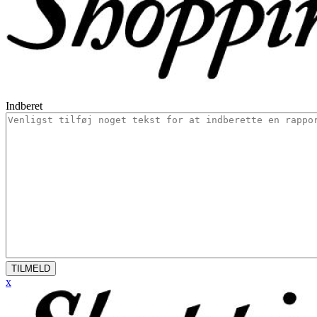
Indberet
TILMELD
x