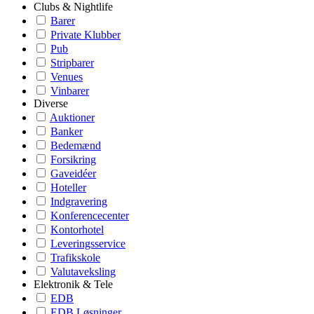
Clubs & Nightlife
Barer
Private Klubber
Pub
Stripbarer
Venues
Vinbarer
Diverse
Auktioner
Banker
Bedemænd
Forsikring
Gaveidéer
Hoteller
Indgravering
Konferencecenter
Kontorhotel
Leveringsservice
Trafikskole
Valutaveksling
Elektronik & Tele
EDB
EDB Løsninger