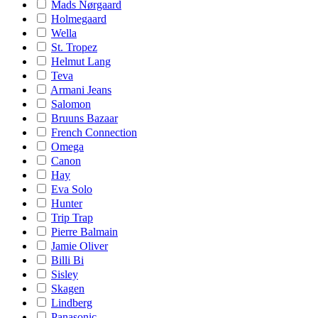
Mads Nørgaard
Holmegaard
Wella
St. Tropez
Helmut Lang
Teva
Armani Jeans
Salomon
Bruuns Bazaar
French Connection
Omega
Canon
Hay
Eva Solo
Hunter
Trip Trap
Pierre Balmain
Jamie Oliver
Billi Bi
Sisley
Skagen
Lindberg
Panasonic