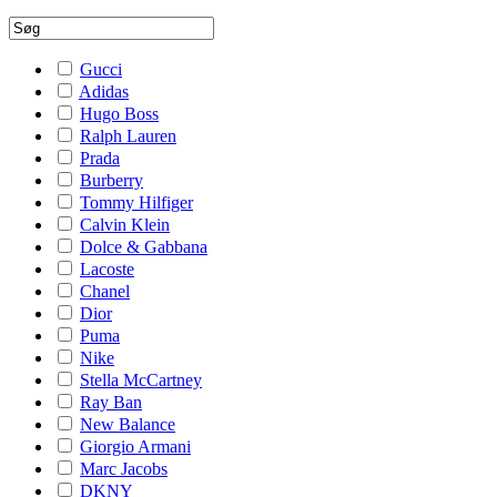
Gucci
Adidas
Hugo Boss
Ralph Lauren
Prada
Burberry
Tommy Hilfiger
Calvin Klein
Dolce & Gabbana
Lacoste
Chanel
Dior
Puma
Nike
Stella McCartney
Ray Ban
New Balance
Giorgio Armani
Marc Jacobs
DKNY