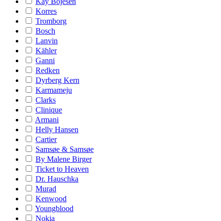
Kay Bojesen
Korres
Tromborg
Bosch
Lanvin
Kähler
Ganni
Redken
Dyrberg Kern
Karmameju
Clarks
Clinique
Armani
Helly Hansen
Cartier
Samsøe & Samsøe
By Malene Birger
Ticket to Heaven
Dr. Hauschka
Murad
Kenwood
Youngblood
Nokia