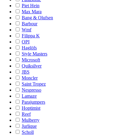
Piet Hein
Max Mara
Bang & Olufsen
Barbour
Wmf
Filippa K
OPI
Haglöfs
Style Masters
Microsoft
Quiksilver
JBS
Moncler
Saint Tropez
Nespresso
Lamaze
Parajumpers
Hoptimist
Reef
Mulberry
Jurlique
Scholl