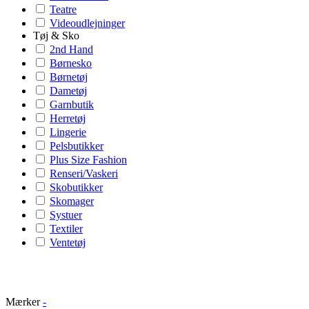
Teatre
Videoudlejninger
Tøj & Sko
2nd Hand
Børnesko
Børnetøj
Dametøj
Garnbutik
Herretøj
Lingerie
Pelsbutikker
Plus Size Fashion
Renseri/Vaskeri
Skobutikker
Skomager
Systuer
Textiler
Ventetøj
Mærker
-