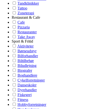
Tandklinikker
Tattoo
Zoneterapi
Restaurant & Cafe
Cafe
Pizzaria
Restauranter
Take Away
Sport & Fritid
Aktiviteter
Børneudstyr
Bilforhandler
Biltilbehør
Biludlejning
Biografer
Boghandlere
Cykelforretninger
Danseskoler
Dyrehandler
Fiskegrej
Fitness
Hobbyforretninger