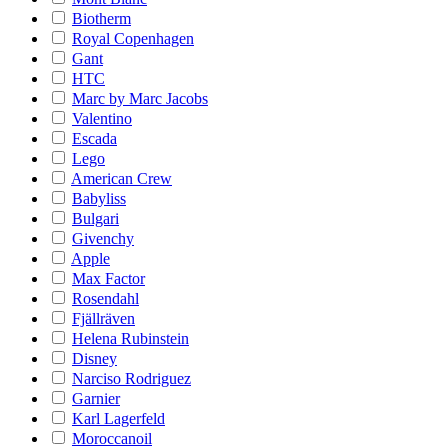
Biotherm
Royal Copenhagen
Gant
HTC
Marc by Marc Jacobs
Valentino
Escada
Lego
American Crew
Babyliss
Bulgari
Givenchy
Apple
Max Factor
Rosendahl
Fjällräven
Helena Rubinstein
Disney
Narciso Rodriguez
Garnier
Karl Lagerfeld
Moroccanoil