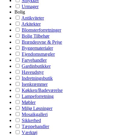
Smykker
Urmager
Bolig
Antikviteter
Arkitekter
Blomsterforretninger
Bolig Tilbehør
Brændeovne & Pejse
Byggematerialer
Ejendomsmægler
Farvehandler
Gardinbutikker
Haveudstyr
Indretningsbutik
Isenkræmmer
Køkken/Badeværelse
Lampeforretning
Møbler
Miljø Løsninger
Mosaikgalleri
Sikkerhed
Tæppehandler
Værktøj