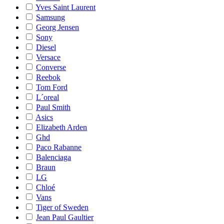
Yves Saint Laurent
Samsung
Georg Jensen
Sony
Diesel
Versace
Converse
Reebok
Tom Ford
L´oreal
Paul Smith
Asics
Elizabeth Arden
Ghd
Paco Rabanne
Balenciaga
Braun
LG
Chloé
Vans
Tiger of Sweden
Jean Paul Gaultier