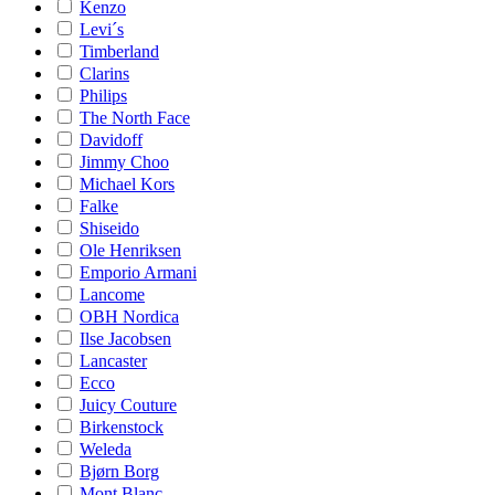
Kenzo
Levi´s
Timberland
Clarins
Philips
The North Face
Davidoff
Jimmy Choo
Michael Kors
Falke
Shiseido
Ole Henriksen
Emporio Armani
Lancome
OBH Nordica
Ilse Jacobsen
Lancaster
Ecco
Juicy Couture
Birkenstock
Weleda
Bjørn Borg
Mont Blanc