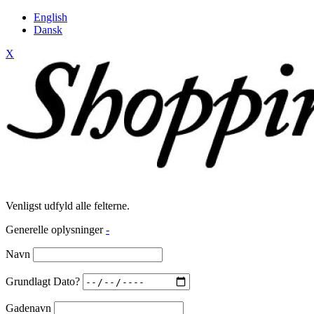
English
Dansk
X
Venligst udfyld alle felterne.
Generelle oplysninger
-
Navn
Grundlagt Dato?
Gadenavn