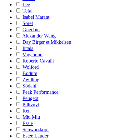
Lee
Tefal
Isabel Marant
Sorel
Guerlain
Alexander Wang
Day Birger et Mikkelsen
Iittala
Vagabond
Roberto Cavalli
Wolford
Bodum
Zwilling
Södahl
Peak Performance
Peugeot
Pillivuyt
Ren
Miu Miu
Essie
Schwarzkopf
Estée Lauder