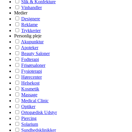
Slik & Konfekture
Vinhandler
Medier
Designere
Reklame
Trykkerier
Personlig pleje
Akupunktur
Apoteker
Beauty Saloner
Fodterapi
Frisørsaloner
Fysioterapi
Hørecenter
Helsekost
Kosmetik
Massage
Medical Clinic
Optiker
Ortopædisk Udstyr
Piercing
Solarium
Sundhedsklinikker