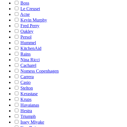
Boss
Le Creuset
Acne
Kevin Murphy
Fred Perry
Oakley
Persol
Hummel
KitchenAid
Rains
Nina Ricci
Cacharel
Nomess Copenhagen
Carrera
Casio
Stelton
Kerastase
Krups
Havaianas
Hestra
Triumph
Issey Miyake