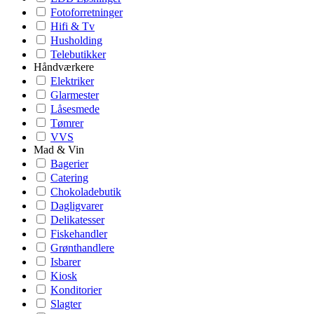
Fotoforretninger
Hifi & Tv
Husholding
Telebutikker
Håndværkere
Elektriker
Glarmester
Låsesmede
Tømrer
VVS
Mad & Vin
Bagerier
Catering
Chokoladebutik
Dagligvarer
Delikatesser
Fiskehandler
Grønthandlere
Isbarer
Kiosk
Konditorier
Slagter