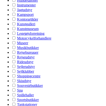
Hundesaloner
Instrumenter
Jagtudstyr
Kampsport
Kontorartikler
Kunstgalleri
Kunstmuseum
Legetøjsforretning
Motorcykelforhandlere
Museer
Musikbutikker
Rejsebureauer
Rejseudstyr
Rideudstyr
Sejlerudstyr
Sejlklubber
Shoppingcentre
Skiudstyr
Souvenirbutikker
Spa
Spillehaller
Sportsbutikker
Tankstationer