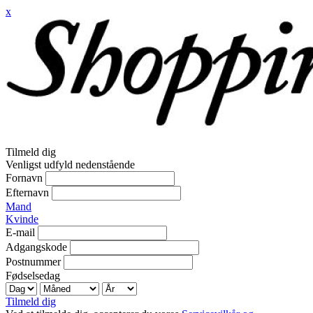
x
Tilmeld dig
Venligst udfyld nedenstående
Fornavn
Efternavn
Mand
Kvinde
E-mail
Adgangskode
Postnummer
Fødselsedag
Tilmeld dig