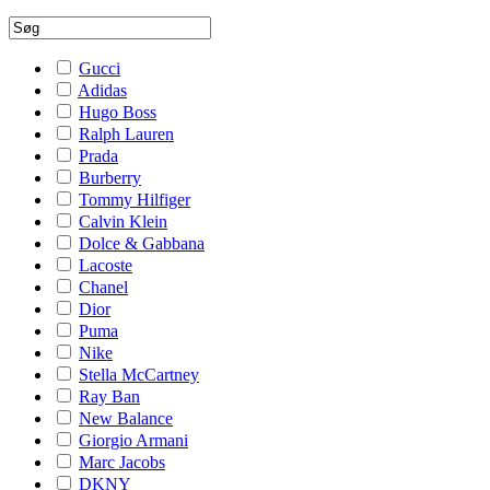
Gucci
Adidas
Hugo Boss
Ralph Lauren
Prada
Burberry
Tommy Hilfiger
Calvin Klein
Dolce & Gabbana
Lacoste
Chanel
Dior
Puma
Nike
Stella McCartney
Ray Ban
New Balance
Giorgio Armani
Marc Jacobs
DKNY