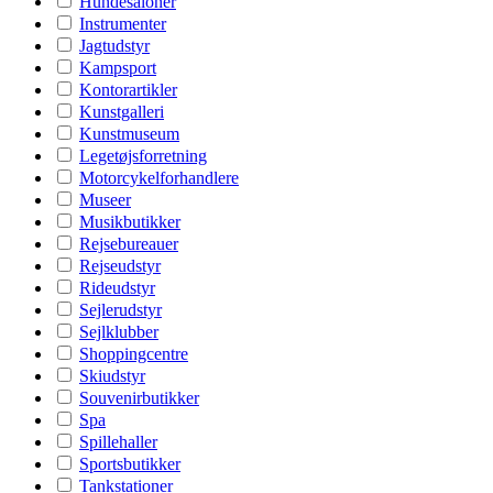
Hundesaloner
Instrumenter
Jagtudstyr
Kampsport
Kontorartikler
Kunstgalleri
Kunstmuseum
Legetøjsforretning
Motorcykelforhandlere
Museer
Musikbutikker
Rejsebureauer
Rejseudstyr
Rideudstyr
Sejlerudstyr
Sejlklubber
Shoppingcentre
Skiudstyr
Souvenirbutikker
Spa
Spillehaller
Sportsbutikker
Tankstationer