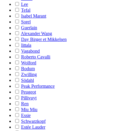
Lee
Tefal
Isabel Marant
Sorel
Guerlain
Alexander Wang
Day Birger et Mikkelsen
Iittala
Vagabond
Roberto Cavalli
Wolford
Bodum
Zwilling
Södahl
Peak Performance
Peugeot
Pillivuyt
Ren
Miu Miu
Essie
Schwarzkopf
Estée Lauder