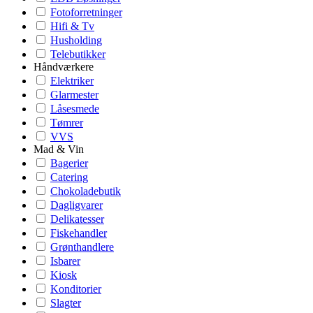
Fotoforretninger
Hifi & Tv
Husholding
Telebutikker
Håndværkere
Elektriker
Glarmester
Låsesmede
Tømrer
VVS
Mad & Vin
Bagerier
Catering
Chokoladebutik
Dagligvarer
Delikatesser
Fiskehandler
Grønthandlere
Isbarer
Kiosk
Konditorier
Slagter