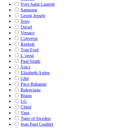
Yves Saint Laurent
Samsung
Georg Jensen
Sony
Diesel
Versace
Converse
Reebok
Tom Ford
L´oreal
Paul Smith
Asics
Elizabeth Arden
Ghd
Paco Rabanne
Balenciaga
Braun
LG
Chloé
Vans
Tiger of Sweden
Jean Paul Gaultier