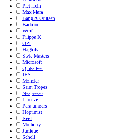
Piet Hein
Max Mara
Bang & Olufsen
Barbour
Wmf
Filippa K
OPI
Haglöfs
Style Masters
Microsoft
Quiksilver
JBS
Moncler
Saint Tropez
Nespresso
Lamaze
Parajumpers
Hoptimist
Reef
Mulberry
Jurlique
Scholl