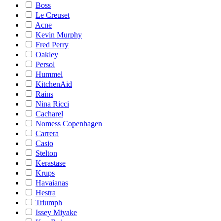
Boss
Le Creuset
Acne
Kevin Murphy
Fred Perry
Oakley
Persol
Hummel
KitchenAid
Rains
Nina Ricci
Cacharel
Nomess Copenhagen
Carrera
Casio
Stelton
Kerastase
Krups
Havaianas
Hestra
Triumph
Issey Miyake