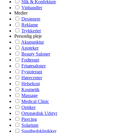
Slik & Konfekture
Vinhandler
Medier
Designere
Reklame
Trykkerier
Personlig pleje
Akupunktur
Apoteker
Beauty Saloner
Fodterapi
Frisørsaloner
Fysioterapi
Hørecenter
Helsekost
Kosmetik
Massage
Medical Clinic
Optiker
Ortopædisk Udstyr
Piercing
Solarium
Sundhedsklinikker