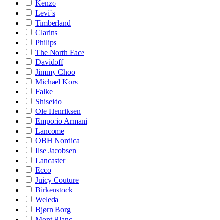
Kenzo
Levi´s
Timberland
Clarins
Philips
The North Face
Davidoff
Jimmy Choo
Michael Kors
Falke
Shiseido
Ole Henriksen
Emporio Armani
Lancome
OBH Nordica
Ilse Jacobsen
Lancaster
Ecco
Juicy Couture
Birkenstock
Weleda
Bjørn Borg
Mont Blanc