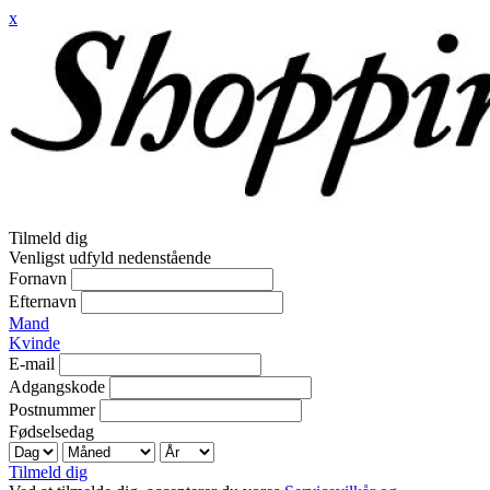
x
Tilmeld dig
Venligst udfyld nedenstående
Fornavn
Efternavn
Mand
Kvinde
E-mail
Adgangskode
Postnummer
Fødselsedag
Tilmeld dig