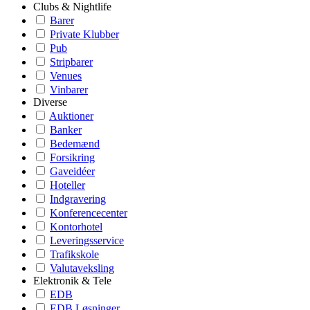
Clubs & Nightlife
Barer
Private Klubber
Pub
Stripbarer
Venues
Vinbarer
Diverse
Auktioner
Banker
Bedemænd
Forsikring
Gaveidéer
Hoteller
Indgravering
Konferencecenter
Kontorhotel
Leveringsservice
Trafikskole
Valutaveksling
Elektronik & Tele
EDB
EDB Løsninger