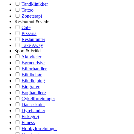
Tandklinikker
Tattoo
Zoneterapi
Restaurant & Cafe
Cafe
Pizzaria
Restauranter
Take Away
Sport & Fritid
Aktiviteter
Børneudstyr
Bilforhandler
Biltilbehør
Biludlejning
Biografer
Boghandlere
Cykelforretninger
Danseskoler
Dyrehandler
Fiskegrej
Fitness
Hobbyforretninger