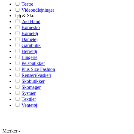
Teatre
Videoudlejninger
Tøj & Sko
2nd Hand
Børnesko
Børnetøj
Dametøj
Garnbutik
Herretøj
Lingerie
Pelsbutikker
Plus Size Fashion
Renseri/Vaskeri
Skobutikker
Skomager
Systuer
Textiler
Ventetøj
Mærker
-