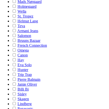
Mads Nørgaard
Holmegaard
Wella
St. Tropez
Helmut Lang
Teva
Armani Jeans
Salomon
Bruuns Bazaar
French Connection
Omega
Canon
Hay
Eva Solo
Hunter
Trip Trap
Pierre Balmain
Jamie Oliver
Billi Bi
Sisley
Skagen
Lindberg
Panasonic