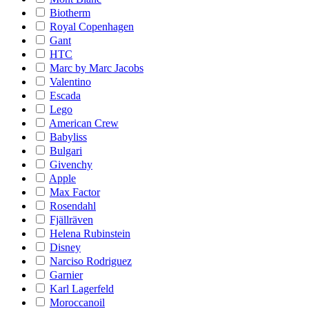
Biotherm
Royal Copenhagen
Gant
HTC
Marc by Marc Jacobs
Valentino
Escada
Lego
American Crew
Babyliss
Bulgari
Givenchy
Apple
Max Factor
Rosendahl
Fjällräven
Helena Rubinstein
Disney
Narciso Rodriguez
Garnier
Karl Lagerfeld
Moroccanoil