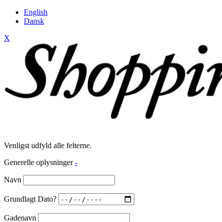
English
Dansk
X
Venligst udfyld alle felterne.
Generelle oplysninger
-
Navn
Grundlagt Dato?
Gadenavn