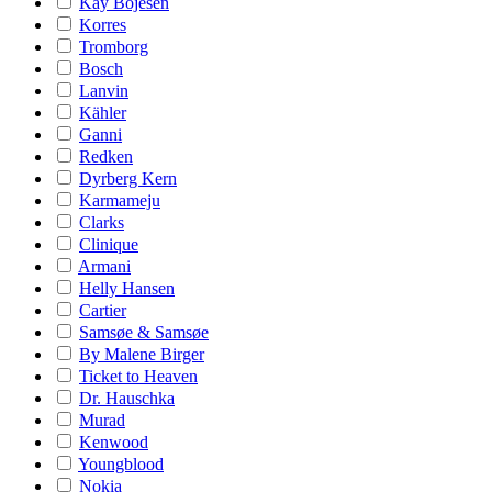
Kay Bojesen
Korres
Tromborg
Bosch
Lanvin
Kähler
Ganni
Redken
Dyrberg Kern
Karmameju
Clarks
Clinique
Armani
Helly Hansen
Cartier
Samsøe & Samsøe
By Malene Birger
Ticket to Heaven
Dr. Hauschka
Murad
Kenwood
Youngblood
Nokia