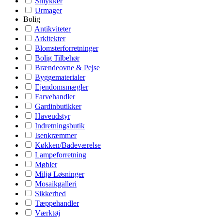
Smykker
Urmager
Bolig
Antikviteter
Arkitekter
Blomsterforretninger
Bolig Tilbehør
Brændeovne & Pejse
Byggematerialer
Ejendomsmægler
Farvehandler
Gardinbutikker
Haveudstyr
Indretningsbutik
Isenkræmmer
Køkken/Badeværelse
Lampeforretning
Møbler
Miljø Løsninger
Mosaikgalleri
Sikkerhed
Tæppehandler
Værktøj