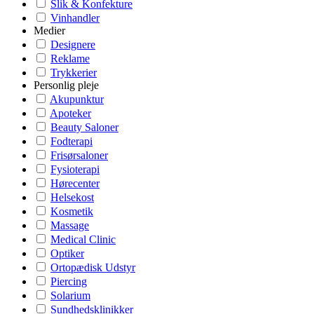
Slik & Konfekture
Vinhandler
Medier
Designere
Reklame
Trykkerier
Personlig pleje
Akupunktur
Apoteker
Beauty Saloner
Fodterapi
Frisørsaloner
Fysioterapi
Hørecenter
Helsekost
Kosmetik
Massage
Medical Clinic
Optiker
Ortopædisk Udstyr
Piercing
Solarium
Sundhedsklinikker