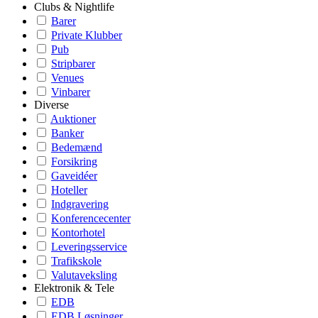
Clubs & Nightlife
Barer
Private Klubber
Pub
Stripbarer
Venues
Vinbarer
Diverse
Auktioner
Banker
Bedemænd
Forsikring
Gaveidéer
Hoteller
Indgravering
Konferencecenter
Kontorhotel
Leveringsservice
Trafikskole
Valutaveksling
Elektronik & Tele
EDB
EDB Løsninger