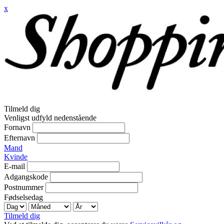
x
Tilmeld dig
Venligst udfyld nedenstående
Fornavn
Efternavn
Mand
Kvinde
E-mail
Adgangskode
Postnummer
Fødselsedag
Tilmeld dig