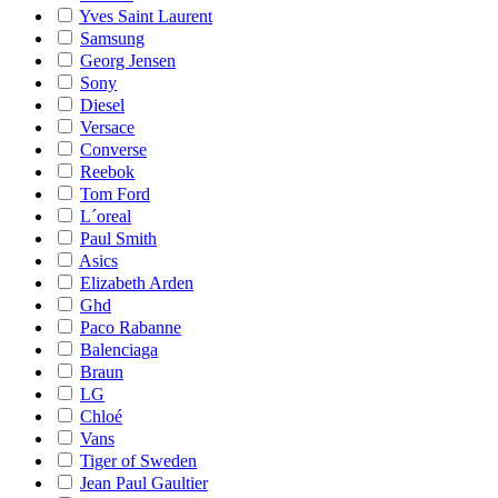
Yves Saint Laurent
Samsung
Georg Jensen
Sony
Diesel
Versace
Converse
Reebok
Tom Ford
L´oreal
Paul Smith
Asics
Elizabeth Arden
Ghd
Paco Rabanne
Balenciaga
Braun
LG
Chloé
Vans
Tiger of Sweden
Jean Paul Gaultier