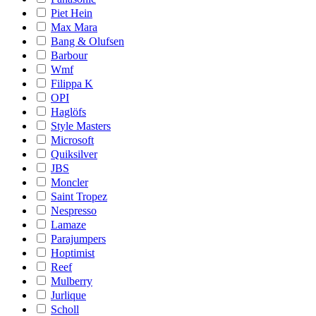
Piet Hein
Max Mara
Bang & Olufsen
Barbour
Wmf
Filippa K
OPI
Haglöfs
Style Masters
Microsoft
Quiksilver
JBS
Moncler
Saint Tropez
Nespresso
Lamaze
Parajumpers
Hoptimist
Reef
Mulberry
Jurlique
Scholl