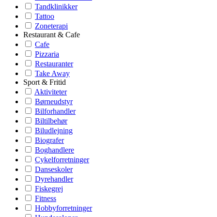
Tandklinikker
Tattoo
Zoneterapi
Restaurant & Cafe
Cafe
Pizzaria
Restauranter
Take Away
Sport & Fritid
Aktiviteter
Børneudstyr
Bilforhandler
Biltilbehør
Biludlejning
Biografer
Boghandlere
Cykelforretninger
Danseskoler
Dyrehandler
Fiskegrej
Fitness
Hobbyforretninger