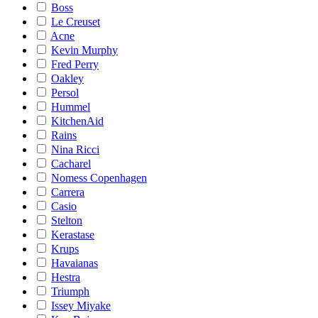
Boss
Le Creuset
Acne
Kevin Murphy
Fred Perry
Oakley
Persol
Hummel
KitchenAid
Rains
Nina Ricci
Cacharel
Nomess Copenhagen
Carrera
Casio
Stelton
Kerastase
Krups
Havaianas
Hestra
Triumph
Issey Miyake