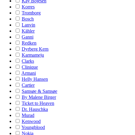
Kay Bojesen
Korres
Tromborg
Bosch
Lanvin
Kähler
Ganni
Redken
Dyrberg Kern
Karmameju
Clarks
Clinique
Armani
Helly Hansen
Cartier
Samsøe & Samsøe
By Malene Birger
Ticket to Heaven
Dr. Hauschka
Murad
Kenwood
Youngblood
Nokia