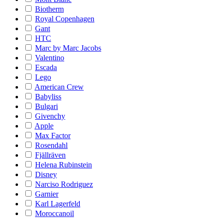
Biotherm
Royal Copenhagen
Gant
HTC
Marc by Marc Jacobs
Valentino
Escada
Lego
American Crew
Babyliss
Bulgari
Givenchy
Apple
Max Factor
Rosendahl
Fjällräven
Helena Rubinstein
Disney
Narciso Rodriguez
Garnier
Karl Lagerfeld
Moroccanoil