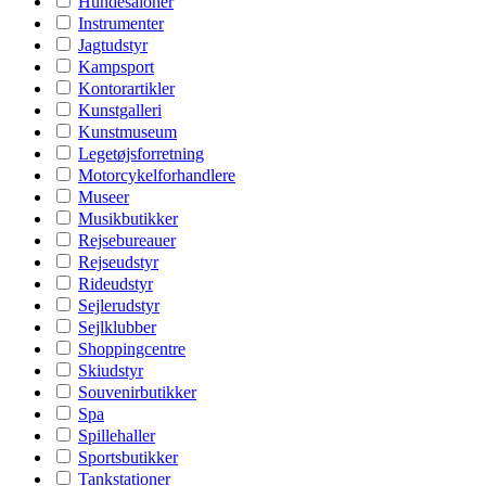
Hundesaloner
Instrumenter
Jagtudstyr
Kampsport
Kontorartikler
Kunstgalleri
Kunstmuseum
Legetøjsforretning
Motorcykelforhandlere
Museer
Musikbutikker
Rejsebureauer
Rejseudstyr
Rideudstyr
Sejlerudstyr
Sejlklubber
Shoppingcentre
Skiudstyr
Souvenirbutikker
Spa
Spillehaller
Sportsbutikker
Tankstationer