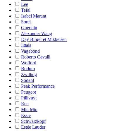
Lee
Tefal
Isabel Marant
Sorel
Guerlain
Alexander Wang
Day Birger et Mikkelsen
Iittala
Vagabond
Roberto Cavalli
Wolford
Bodum
Zwilling
Södahl
Peak Performance
Peugeot
Pillivuyt
Ren
Miu Miu
Essie
Schwarzkopf
Estée Lauder