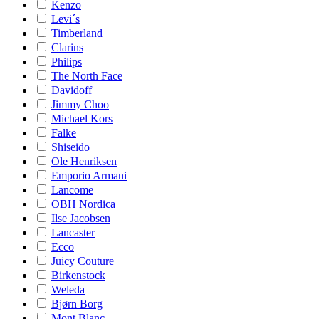
Kenzo
Levi´s
Timberland
Clarins
Philips
The North Face
Davidoff
Jimmy Choo
Michael Kors
Falke
Shiseido
Ole Henriksen
Emporio Armani
Lancome
OBH Nordica
Ilse Jacobsen
Lancaster
Ecco
Juicy Couture
Birkenstock
Weleda
Bjørn Borg
Mont Blanc