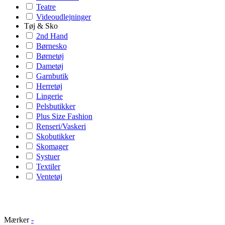
Teatre
Videoudlejninger
Tøj & Sko
2nd Hand
Børnesko
Børnetøj
Dametøj
Garnbutik
Herretøj
Lingerie
Pelsbutikker
Plus Size Fashion
Renseri/Vaskeri
Skobutikker
Skomager
Systuer
Textiler
Ventetøj
Mærker
-