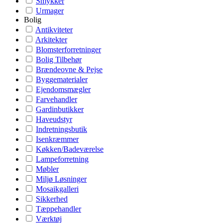
Smykker
Urmager
Bolig
Antikviteter
Arkitekter
Blomsterforretninger
Bolig Tilbehør
Brændeovne & Pejse
Byggematerialer
Ejendomsmægler
Farvehandler
Gardinbutikker
Haveudstyr
Indretningsbutik
Isenkræmmer
Køkken/Badeværelse
Lampeforretning
Møbler
Miljø Løsninger
Mosaikgalleri
Sikkerhed
Tæppehandler
Værktøj