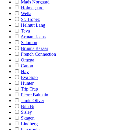
Mads Nørgaard
Holmegaard
Wella
St. Tropez
Helmut Lang
Teva
Armani Jeans
Salomon
Bruuns Bazaar
French Connection
Omega
Canon
Hay
Eva Solo
Hunter
Trip Trap
Pierre Balmain
Jamie Oliver
Billi Bi
Sisley
Skagen
Lindberg
Panasonic