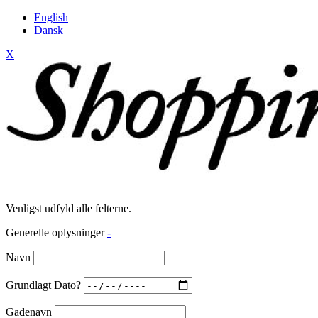
English
Dansk
X
Venligst udfyld alle felterne.
Generelle oplysninger
-
Navn
Grundlagt Dato?
Gadenavn