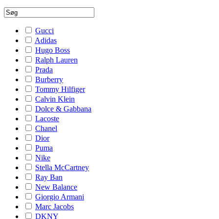
Gucci
Adidas
Hugo Boss
Ralph Lauren
Prada
Burberry
Tommy Hilfiger
Calvin Klein
Dolce & Gabbana
Lacoste
Chanel
Dior
Puma
Nike
Stella McCartney
Ray Ban
New Balance
Giorgio Armani
Marc Jacobs
DKNY