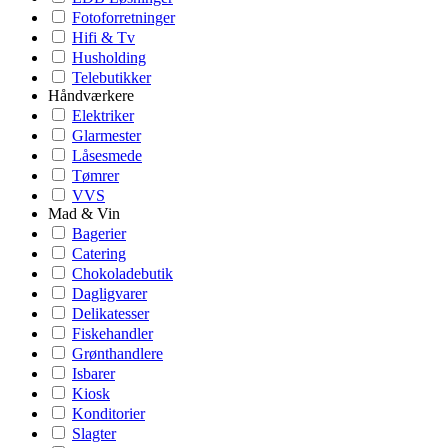
Fotoforretninger
Hifi & Tv
Husholding
Telebutikker
Håndværkere
Elektriker
Glarmester
Låsesmede
Tømrer
VVS
Mad & Vin
Bagerier
Catering
Chokoladebutik
Dagligvarer
Delikatesser
Fiskehandler
Grønthandlere
Isbarer
Kiosk
Konditorier
Slagter