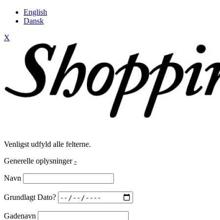
English
Dansk
X
Venligst udfyld alle felterne.
Generelle oplysninger
-
Navn
Grundlagt Dato?
Gadenavn