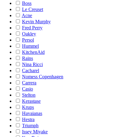
Boss
Le Creuset
Acne
Kevin Murphy
Fred Perry
Oakley
Persol
Hummel
KitchenAid
Rains
Nina Ricci
Cacharel
Nomess Copenhagen
Carrera
Casio
Stelton
Kerastase
Krups
Havaianas
Hestra
Triumph
Issey Miyake