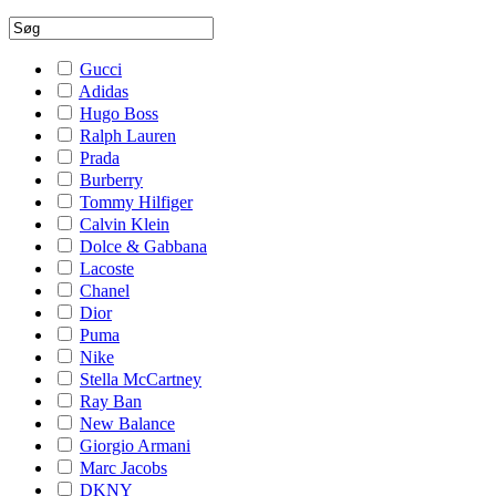
Gucci
Adidas
Hugo Boss
Ralph Lauren
Prada
Burberry
Tommy Hilfiger
Calvin Klein
Dolce & Gabbana
Lacoste
Chanel
Dior
Puma
Nike
Stella McCartney
Ray Ban
New Balance
Giorgio Armani
Marc Jacobs
DKNY