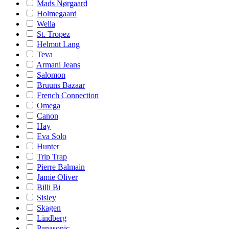
Mads Nørgaard
Holmegaard
Wella
St. Tropez
Helmut Lang
Teva
Armani Jeans
Salomon
Bruuns Bazaar
French Connection
Omega
Canon
Hay
Eva Solo
Hunter
Trip Trap
Pierre Balmain
Jamie Oliver
Billi Bi
Sisley
Skagen
Lindberg
Panasonic