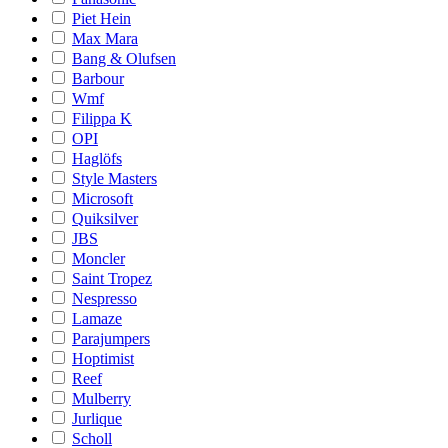
Piet Hein
Max Mara
Bang & Olufsen
Barbour
Wmf
Filippa K
OPI
Haglöfs
Style Masters
Microsoft
Quiksilver
JBS
Moncler
Saint Tropez
Nespresso
Lamaze
Parajumpers
Hoptimist
Reef
Mulberry
Jurlique
Scholl