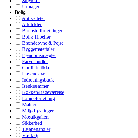
Smykker
Urmager
Bolig
Antikviteter
Arkitekter
Blomsterforretninger
Bolig Tilbehør
Brændeovne & Pejse
Byggematerialer
Ejendomsmægler
Farvehandler
Gardinbutikker
Haveudstyr
Indretningsbutik
Isenkræmmer
Køkken/Badeværelse
Lampeforretning
Møbler
Miljø Løsninger
Mosaikgalleri
Sikkerhed
Tæppehandler
Værktøj