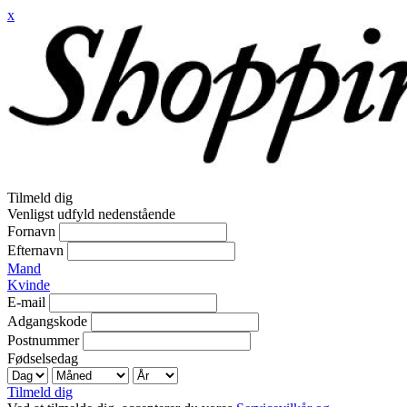
x
Tilmeld dig
Venligst udfyld nedenstående
Fornavn
Efternavn
Mand
Kvinde
E-mail
Adgangskode
Postnummer
Fødselsedag
Tilmeld dig