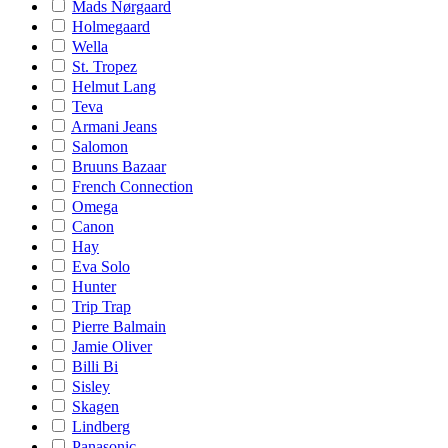
Mads Nørgaard
Holmegaard
Wella
St. Tropez
Helmut Lang
Teva
Armani Jeans
Salomon
Bruuns Bazaar
French Connection
Omega
Canon
Hay
Eva Solo
Hunter
Trip Trap
Pierre Balmain
Jamie Oliver
Billi Bi
Sisley
Skagen
Lindberg
Panasonic