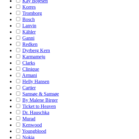
Kay Bojesen
Korres
Tromborg
Bosch
Lanvin
Kähler
Ganni
Redken
Dyrberg Kern
Karmameju
Clarks
Clinique
Armani
Helly Hansen
Cartier
Samsøe & Samsøe
By Malene Birger
Ticket to Heaven
Dr. Hauschka
Murad
Kenwood
Youngblood
Nokia