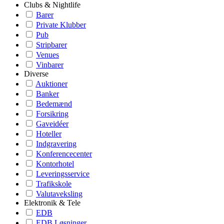
Clubs & Nightlife
Barer
Private Klubber
Pub
Stripbarer
Venues
Vinbarer
Diverse
Auktioner
Banker
Bedemænd
Forsikring
Gaveidéer
Hoteller
Indgravering
Konferencecenter
Kontorhotel
Leveringsservice
Trafikskole
Valutaveksling
Elektronik & Tele
EDB
EDB Løsninger