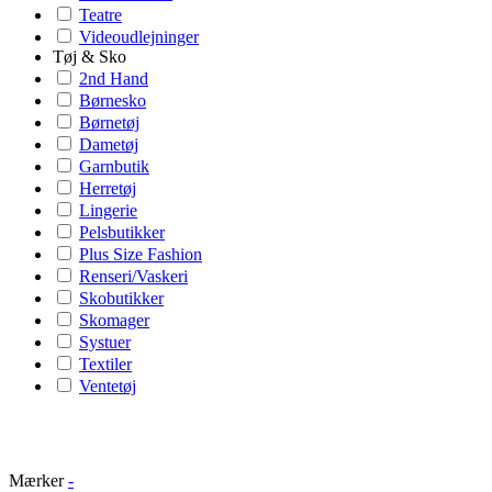
Teatre
Videoudlejninger
Tøj & Sko
2nd Hand
Børnesko
Børnetøj
Dametøj
Garnbutik
Herretøj
Lingerie
Pelsbutikker
Plus Size Fashion
Renseri/Vaskeri
Skobutikker
Skomager
Systuer
Textiler
Ventetøj
Mærker
-