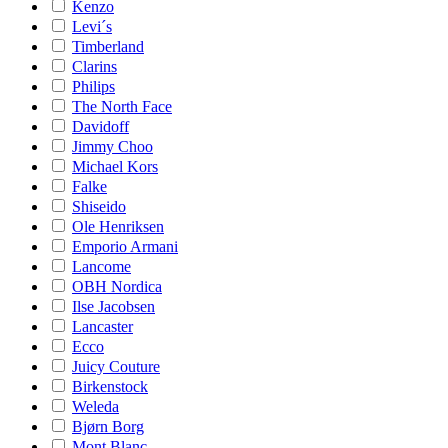
Kenzo
Levi´s
Timberland
Clarins
Philips
The North Face
Davidoff
Jimmy Choo
Michael Kors
Falke
Shiseido
Ole Henriksen
Emporio Armani
Lancome
OBH Nordica
Ilse Jacobsen
Lancaster
Ecco
Juicy Couture
Birkenstock
Weleda
Bjørn Borg
Mont Blanc