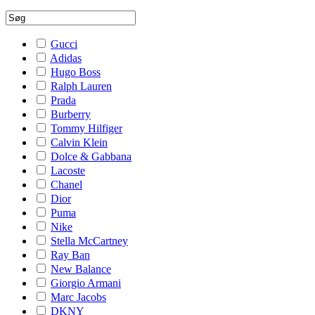
Gucci
Adidas
Hugo Boss
Ralph Lauren
Prada
Burberry
Tommy Hilfiger
Calvin Klein
Dolce & Gabbana
Lacoste
Chanel
Dior
Puma
Nike
Stella McCartney
Ray Ban
New Balance
Giorgio Armani
Marc Jacobs
DKNY