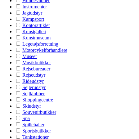
Hundesaloner
Instrumenter
Jagtudstyr
Kampsport
Kontorartikler
Kunstgalleri
Kunstmuseum
Legetøjsforretning
Motorcykelforhandlere
Museer
Musikbutikker
Rejsebureauer
Rejseudstyr
Rideudstyr
Sejlerudstyr
Sejlklubber
Shoppingcentre
Skiudstyr
Souvenirbutikker
Spa
Spillehaller
Sportsbutikker
Tankstationer