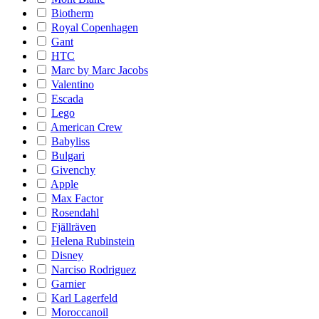
Biotherm
Royal Copenhagen
Gant
HTC
Marc by Marc Jacobs
Valentino
Escada
Lego
American Crew
Babyliss
Bulgari
Givenchy
Apple
Max Factor
Rosendahl
Fjällräven
Helena Rubinstein
Disney
Narciso Rodriguez
Garnier
Karl Lagerfeld
Moroccanoil