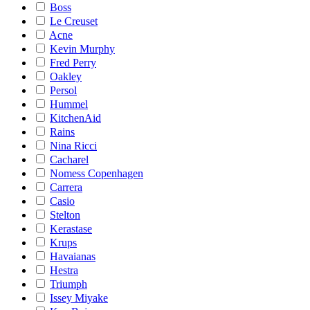
Boss
Le Creuset
Acne
Kevin Murphy
Fred Perry
Oakley
Persol
Hummel
KitchenAid
Rains
Nina Ricci
Cacharel
Nomess Copenhagen
Carrera
Casio
Stelton
Kerastase
Krups
Havaianas
Hestra
Triumph
Issey Miyake