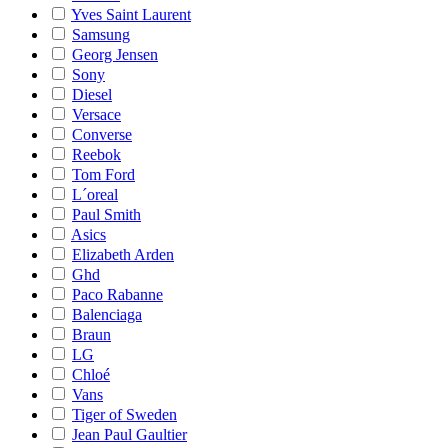
Yves Saint Laurent
Samsung
Georg Jensen
Sony
Diesel
Versace
Converse
Reebok
Tom Ford
L´oreal
Paul Smith
Asics
Elizabeth Arden
Ghd
Paco Rabanne
Balenciaga
Braun
LG
Chloé
Vans
Tiger of Sweden
Jean Paul Gaultier