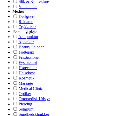
Slik & Konfekture
Vinhandler
Medier
Designere
Reklame
Trykkerier
Personlig pleje
Akupunktur
Apoteker
Beauty Saloner
Fodterapi
Frisørsaloner
Fysioterapi
Hørecenter
Helsekost
Kosmetik
Massage
Medical Clinic
Optiker
Ortopædisk Udstyr
Piercing
Solarium
Sundhedsklinikker