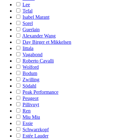
Lee
Tefal
Isabel Marant
Sorel
Guerlain
Alexander Wang
Day Birger et Mikkelsen
Iittala
Vagabond
Roberto Cavalli
Wolford
Bodum
Zwilling
Södahl
Peak Performance
Peugeot
Pillivuyt
Ren
Miu Miu
Essie
Schwarzkopf
Estée Lauder