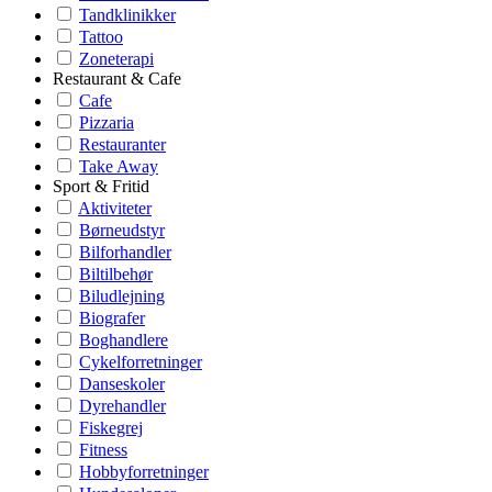
Tandklinikker
Tattoo
Zoneterapi
Restaurant & Cafe
Cafe
Pizzaria
Restauranter
Take Away
Sport & Fritid
Aktiviteter
Børneudstyr
Bilforhandler
Biltilbehør
Biludlejning
Biografer
Boghandlere
Cykelforretninger
Danseskoler
Dyrehandler
Fiskegrej
Fitness
Hobbyforretninger