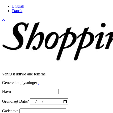
English
Dansk
X
Venligst udfyld alle felterne.
Generelle oplysninger
-
Navn
Grundlagt Dato?
Gadenavn