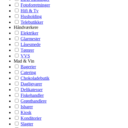
Fotoforretninger
Hifi & Tv
Husholding
Telebutikker
Håndværkere
Elektriker
Glarmester
Låsesmede
Tømrer
VVS
Mad & Vin
Bagerier
Catering
Chokoladebutik
Dagligvarer
Delikatesser
Fiskehandler
Grønthandlere
Isbarer
Kiosk
Konditorier
Slagter