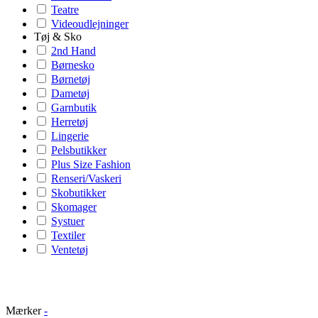
Teatre
Videoudlejninger
Tøj & Sko
2nd Hand
Børnesko
Børnetøj
Dametøj
Garnbutik
Herretøj
Lingerie
Pelsbutikker
Plus Size Fashion
Renseri/Vaskeri
Skobutikker
Skomager
Systuer
Textiler
Ventetøj
Mærker
-