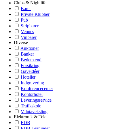
Clubs & Nightlife
Barer
Private Klubber
Pub
Stripbarer
Venues
Vinbarer
Diverse
Auktioner
Banker
Bedemænd
Forsikring
Gaveidéer
Hoteller
Indgravering
Konferencecenter
Kontorhotel
Leveringsservice
Trafikskole
Valutaveksling
Elektronik & Tele
EDB
EDB Løsninger