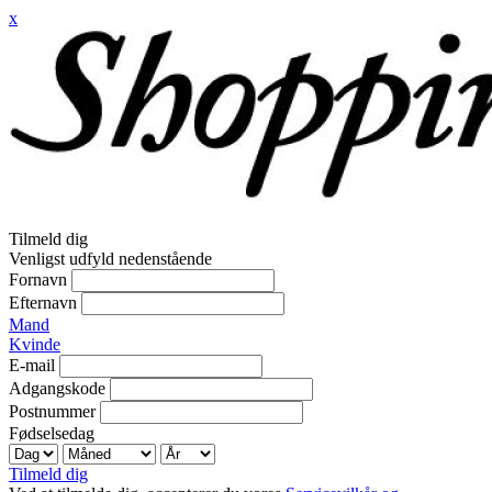
x
Tilmeld dig
Venligst udfyld nedenstående
Fornavn
Efternavn
Mand
Kvinde
E-mail
Adgangskode
Postnummer
Fødselsedag
Tilmeld dig