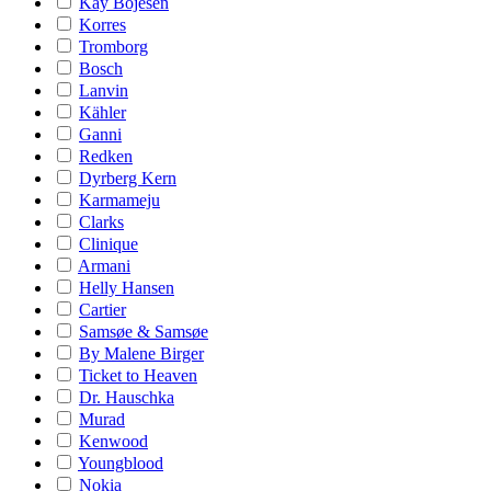
Kay Bojesen
Korres
Tromborg
Bosch
Lanvin
Kähler
Ganni
Redken
Dyrberg Kern
Karmameju
Clarks
Clinique
Armani
Helly Hansen
Cartier
Samsøe & Samsøe
By Malene Birger
Ticket to Heaven
Dr. Hauschka
Murad
Kenwood
Youngblood
Nokia