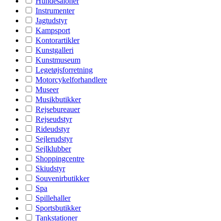
Hundesaloner
Instrumenter
Jagtudstyr
Kampsport
Kontorartikler
Kunstgalleri
Kunstmuseum
Legetøjsforretning
Motorcykelforhandlere
Museer
Musikbutikker
Rejsebureauer
Rejseudstyr
Rideudstyr
Sejlerudstyr
Sejlklubber
Shoppingcentre
Skiudstyr
Souvenirbutikker
Spa
Spillehaller
Sportsbutikker
Tankstationer