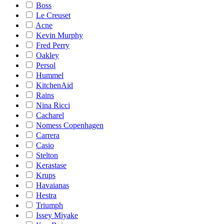
Boss
Le Creuset
Acne
Kevin Murphy
Fred Perry
Oakley
Persol
Hummel
KitchenAid
Rains
Nina Ricci
Cacharel
Nomess Copenhagen
Carrera
Casio
Stelton
Kerastase
Krups
Havaianas
Hestra
Triumph
Issey Miyake