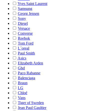
Yves Saint Laurent
Samsung
Georg Jensen
Sony
Diesel
Versace
Converse
Reebok
Tom Ford
L´oreal
Paul Smith
Asics
Elizabeth Arden
Ghd
Paco Rabanne
Balenciaga
Braun
LG
Chloé
Vans
Tiger of Sweden
Jean Paul Gaultier