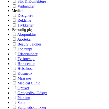
Slik & Konfekture
Vinhandler
Medier
Designere
Reklame
Trykkerier
Personlig pleje
Akupunktur
Apoteker
Beauty Saloner
Fodterapi
Frisørsaloner
Fysioterapi
Hørecenter
Helsekost
Kosmetik
Massage
Medical Clinic
Optiker
Ortopædisk Udstyr
Piercing
Solarium
Sundhedsklinikker