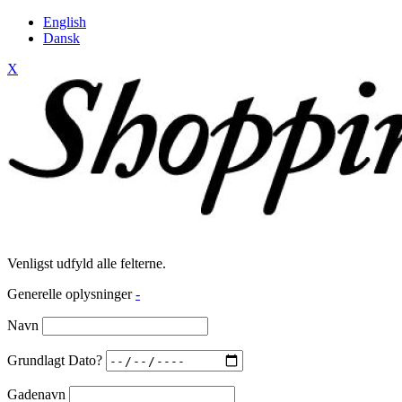
English
Dansk
X
Venligst udfyld alle felterne.
Generelle oplysninger
-
Navn
Grundlagt Dato?
Gadenavn