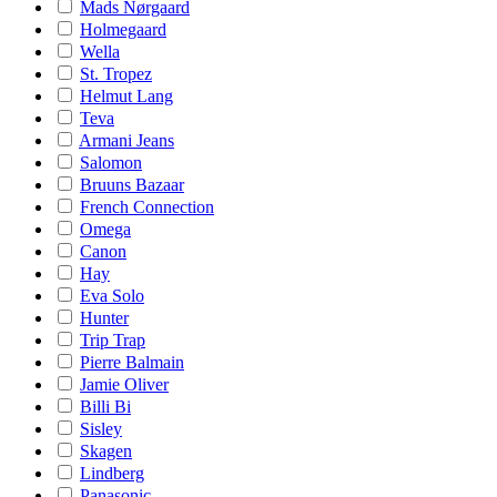
Mads Nørgaard
Holmegaard
Wella
St. Tropez
Helmut Lang
Teva
Armani Jeans
Salomon
Bruuns Bazaar
French Connection
Omega
Canon
Hay
Eva Solo
Hunter
Trip Trap
Pierre Balmain
Jamie Oliver
Billi Bi
Sisley
Skagen
Lindberg
Panasonic