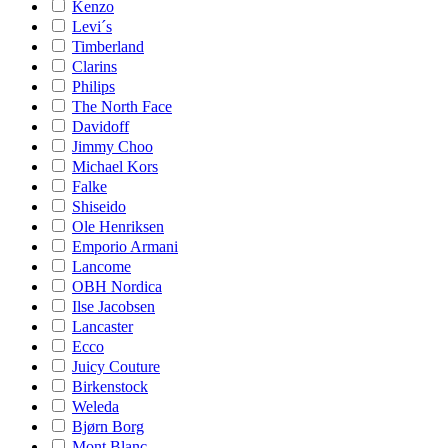
Kenzo
Levi´s
Timberland
Clarins
Philips
The North Face
Davidoff
Jimmy Choo
Michael Kors
Falke
Shiseido
Ole Henriksen
Emporio Armani
Lancome
OBH Nordica
Ilse Jacobsen
Lancaster
Ecco
Juicy Couture
Birkenstock
Weleda
Bjørn Borg
Mont Blanc