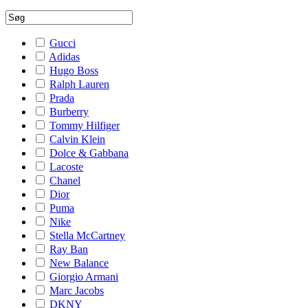
Gucci
Adidas
Hugo Boss
Ralph Lauren
Prada
Burberry
Tommy Hilfiger
Calvin Klein
Dolce & Gabbana
Lacoste
Chanel
Dior
Puma
Nike
Stella McCartney
Ray Ban
New Balance
Giorgio Armani
Marc Jacobs
DKNY