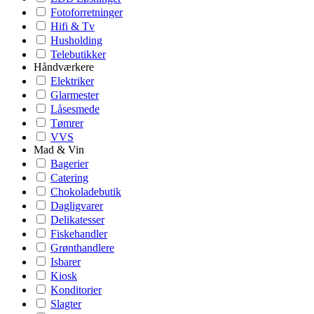
Fotoforretninger
Hifi & Tv
Husholding
Telebutikker
Håndværkere
Elektriker
Glarmester
Låsesmede
Tømrer
VVS
Mad & Vin
Bagerier
Catering
Chokoladebutik
Dagligvarer
Delikatesser
Fiskehandler
Grønthandlere
Isbarer
Kiosk
Konditorier
Slagter