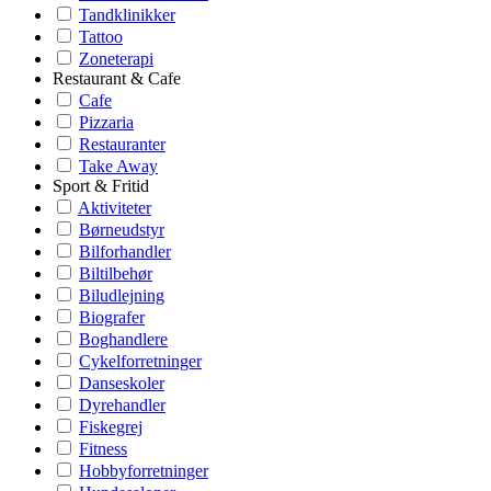
Tandklinikker
Tattoo
Zoneterapi
Restaurant & Cafe
Cafe
Pizzaria
Restauranter
Take Away
Sport & Fritid
Aktiviteter
Børneudstyr
Bilforhandler
Biltilbehør
Biludlejning
Biografer
Boghandlere
Cykelforretninger
Danseskoler
Dyrehandler
Fiskegrej
Fitness
Hobbyforretninger