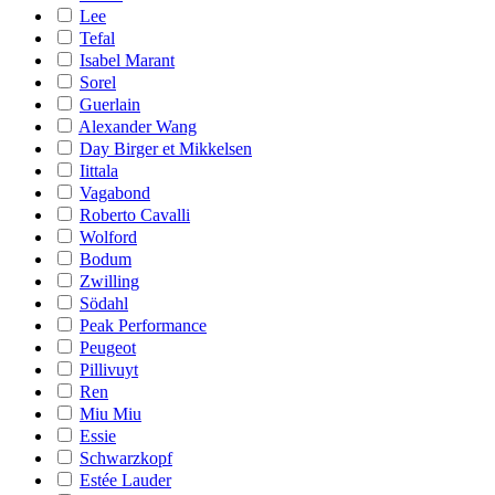
Lee
Tefal
Isabel Marant
Sorel
Guerlain
Alexander Wang
Day Birger et Mikkelsen
Iittala
Vagabond
Roberto Cavalli
Wolford
Bodum
Zwilling
Södahl
Peak Performance
Peugeot
Pillivuyt
Ren
Miu Miu
Essie
Schwarzkopf
Estée Lauder