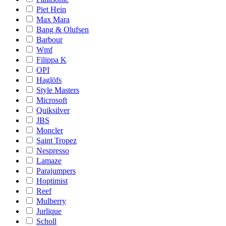
Piet Hein
Max Mara
Bang & Olufsen
Barbour
Wmf
Filippa K
OPI
Haglöfs
Style Masters
Microsoft
Quiksilver
JBS
Moncler
Saint Tropez
Nespresso
Lamaze
Parajumpers
Hoptimist
Reef
Mulberry
Jurlique
Scholl