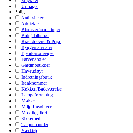
Smykker
Urmager
Bolig
Antikviteter
Arkitekter
Blomsterforretninger
Bolig Tilbehør
Brændeovne & Pejse
Byggematerialer
Ejendomsmægler
Farvehandler
Gardinbutikker
Haveudstyr
Indretningsbutik
Isenkræmmer
Køkken/Badeværelse
Lampeforretning
Møbler
Miljø Løsninger
Mosaikgalleri
Sikkerhed
Tæppehandler
Værktøj