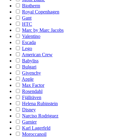
Biotherm
Royal Copenhagen
Gant
HTC
Marc by Marc Jacobs
Valentino
Escada
Lego
American Crew
Babyliss
Bulgari
Givenchy
Apple
Max Factor
Rosendahl
Fjällräven
Helena Rubinstein
Disney
Narciso Rodriguez
Garnier
Karl Lagerfeld
Moroccanoil