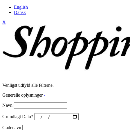
English
Dansk
X
Venligst udfyld alle felterne.
Generelle oplysninger
-
Navn
Grundlagt Dato?
Gadenavn