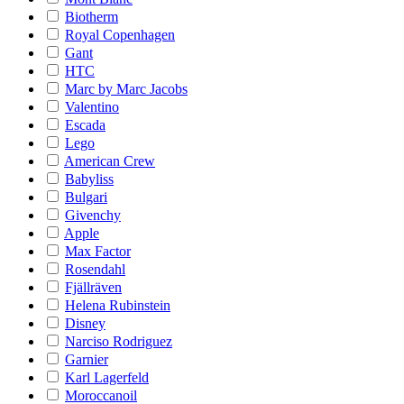
Biotherm
Royal Copenhagen
Gant
HTC
Marc by Marc Jacobs
Valentino
Escada
Lego
American Crew
Babyliss
Bulgari
Givenchy
Apple
Max Factor
Rosendahl
Fjällräven
Helena Rubinstein
Disney
Narciso Rodriguez
Garnier
Karl Lagerfeld
Moroccanoil