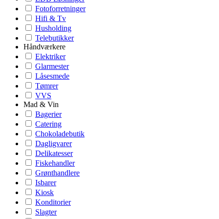
Fotoforretninger
Hifi & Tv
Husholding
Telebutikker
Håndværkere
Elektriker
Glarmester
Låsesmede
Tømrer
VVS
Mad & Vin
Bagerier
Catering
Chokoladebutik
Dagligvarer
Delikatesser
Fiskehandler
Grønthandlere
Isbarer
Kiosk
Konditorier
Slagter