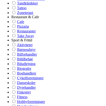
Tandklinikker
Tattoo
Zoneterapi
Restaurant & Cafe
Cafe
Pizzaria
Restauranter
Take Away
Sport & Fritid
Aktiviteter
Børneudstyr
Bilforhandler
Biltilbehør
Biludlejning
Biografer
Boghandlere
Cykelforretninger
Danseskoler
Dyrehandler
Fiskegrej
Fitness
Hobbyforretninger