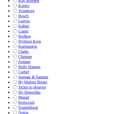
Kay Bojesen
Korres
Tromborg
Bosch
Lanvin
Kähler
Ganni
Redken
Dyrberg Kern
Karmameju
Clarks
Clinique
Armani
Helly Hansen
Cartier
Samsøe & Samsøe
By Malene Birger
Ticket to Heaven
Dr. Hauschka
Murad
Kenwood
Youngblood
Nokia