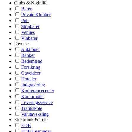
Clubs & Nightlife
Barer
Private Klubber
Pub
Stripbarer
Venues
Vinbarer
Diverse
Auktioner
Banker
Bedemænd
Forsikring
Gaveidéer
Hoteller
Indgravering
Konferencecenter
Kontorhotel
Leveringsservice
Trafikskole
Valutaveksling
Elektronik & Tele
EDB
EDB Løsninger