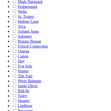
Mads Nørgaard
Holmegaard
Wella
St. Tropez
Helmut Lang
Teva
Armani Jeans
Salomon
Bruuns Bazaar
French Connection
Omega
Canon
Hay
Eva Solo
Hunter
Trip Trap
Pierre Balmain
Jamie Oliver
Billi Bi
Sisley
Skagen
Lindberg
Panasonic