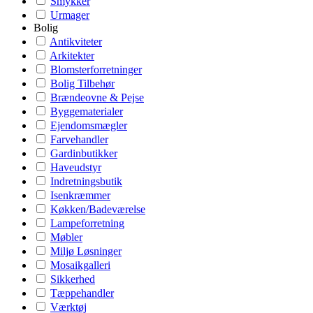
Smykker
Urmager
Bolig
Antikviteter
Arkitekter
Blomsterforretninger
Bolig Tilbehør
Brændeovne & Pejse
Byggematerialer
Ejendomsmægler
Farvehandler
Gardinbutikker
Haveudstyr
Indretningsbutik
Isenkræmmer
Køkken/Badeværelse
Lampeforretning
Møbler
Miljø Løsninger
Mosaikgalleri
Sikkerhed
Tæppehandler
Værktøj