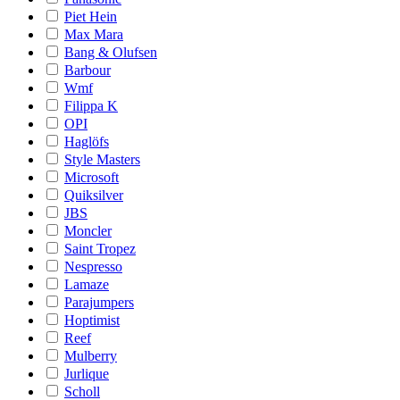
Piet Hein
Max Mara
Bang & Olufsen
Barbour
Wmf
Filippa K
OPI
Haglöfs
Style Masters
Microsoft
Quiksilver
JBS
Moncler
Saint Tropez
Nespresso
Lamaze
Parajumpers
Hoptimist
Reef
Mulberry
Jurlique
Scholl