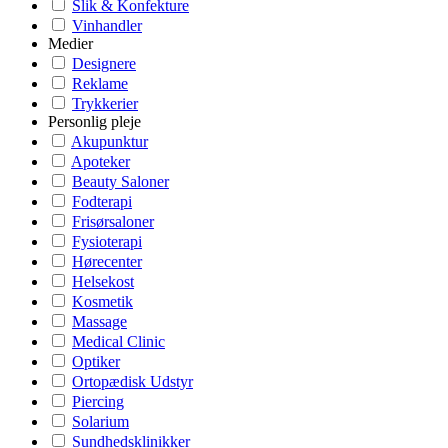
Slik & Konfekture
Vinhandler
Medier
Designere
Reklame
Trykkerier
Personlig pleje
Akupunktur
Apoteker
Beauty Saloner
Fodterapi
Frisørsaloner
Fysioterapi
Hørecenter
Helsekost
Kosmetik
Massage
Medical Clinic
Optiker
Ortopædisk Udstyr
Piercing
Solarium
Sundhedsklinikker