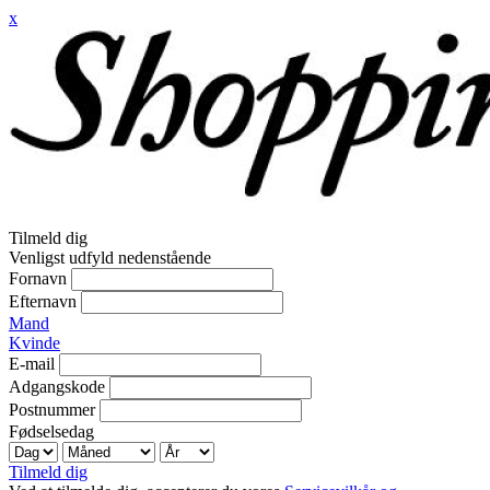
x
Tilmeld dig
Venligst udfyld nedenstående
Fornavn
Efternavn
Mand
Kvinde
E-mail
Adgangskode
Postnummer
Fødselsedag
Tilmeld dig