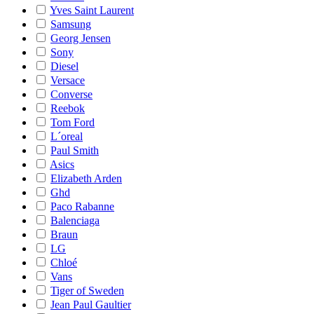
Yves Saint Laurent
Samsung
Georg Jensen
Sony
Diesel
Versace
Converse
Reebok
Tom Ford
L´oreal
Paul Smith
Asics
Elizabeth Arden
Ghd
Paco Rabanne
Balenciaga
Braun
LG
Chloé
Vans
Tiger of Sweden
Jean Paul Gaultier