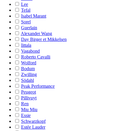
Lee
Tefal
Isabel Marant
Sorel
Guerlain
Alexander Wang
Day Birger et Mikkelsen
Iittala
Vagabond
Roberto Cavalli
Wolford
Bodum
Zwilling
Södahl
Peak Performance
Peugeot
Pillivuyt
Ren
Miu Miu
Essie
Schwarzkopf
Estée Lauder