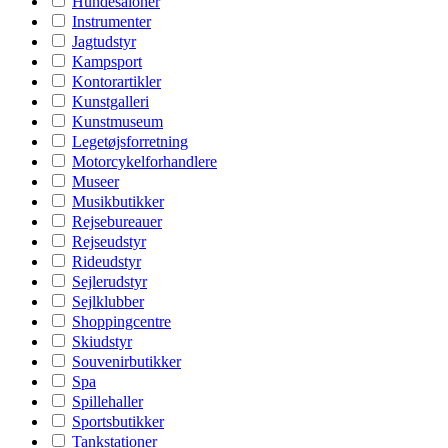
Hundesaloner
Instrumenter
Jagtudstyr
Kampsport
Kontorartikler
Kunstgalleri
Kunstmuseum
Legetøjsforretning
Motorcykelforhandlere
Museer
Musikbutikker
Rejsebureauer
Rejseudstyr
Rideudstyr
Sejlerudstyr
Sejlklubber
Shoppingcentre
Skiudstyr
Souvenirbutikker
Spa
Spillehaller
Sportsbutikker
Tankstationer