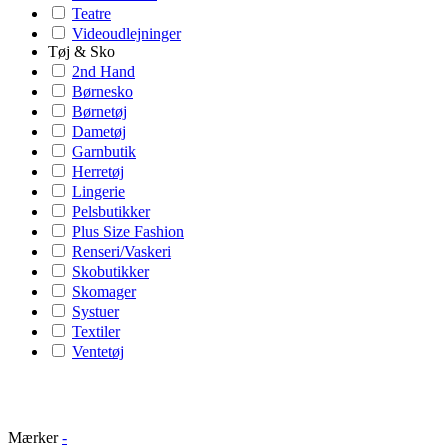
Teatre
Videoudlejninger
Tøj & Sko
2nd Hand
Børnesko
Børnetøj
Dametøj
Garnbutik
Herretøj
Lingerie
Pelsbutikker
Plus Size Fashion
Renseri/Vaskeri
Skobutikker
Skomager
Systuer
Textiler
Ventetøj
Mærker
-