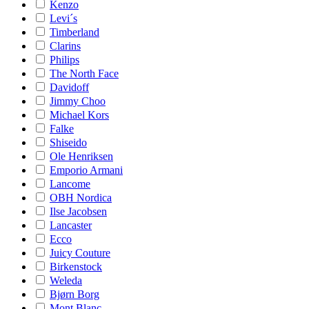
Kenzo
Levi´s
Timberland
Clarins
Philips
The North Face
Davidoff
Jimmy Choo
Michael Kors
Falke
Shiseido
Ole Henriksen
Emporio Armani
Lancome
OBH Nordica
Ilse Jacobsen
Lancaster
Ecco
Juicy Couture
Birkenstock
Weleda
Bjørn Borg
Mont Blanc