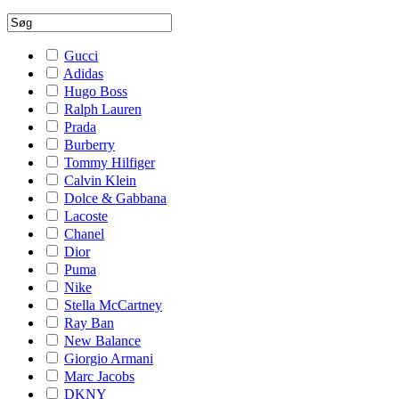
Gucci
Adidas
Hugo Boss
Ralph Lauren
Prada
Burberry
Tommy Hilfiger
Calvin Klein
Dolce & Gabbana
Lacoste
Chanel
Dior
Puma
Nike
Stella McCartney
Ray Ban
New Balance
Giorgio Armani
Marc Jacobs
DKNY