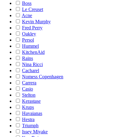
Boss
Le Creuset
Acne
Kevin Murphy
Fred Perry
Oakley
Persol
Hummel
KitchenAid
Rains
Nina Ricci
Cacharel
Nomess Copenhagen
Carrera
Casio
Stelton
Kerastase
Krups
Havaianas
Hestra
Triumph
Issey Miyake