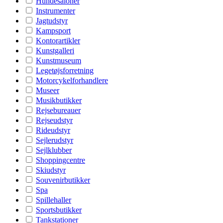
Hundesaloner
Instrumenter
Jagtudstyr
Kampsport
Kontorartikler
Kunstgalleri
Kunstmuseum
Legetøjsforretning
Motorcykelforhandlere
Museer
Musikbutikker
Rejsebureauer
Rejseudstyr
Rideudstyr
Sejlerudstyr
Sejlklubber
Shoppingcentre
Skiudstyr
Souvenirbutikker
Spa
Spillehaller
Sportsbutikker
Tankstationer