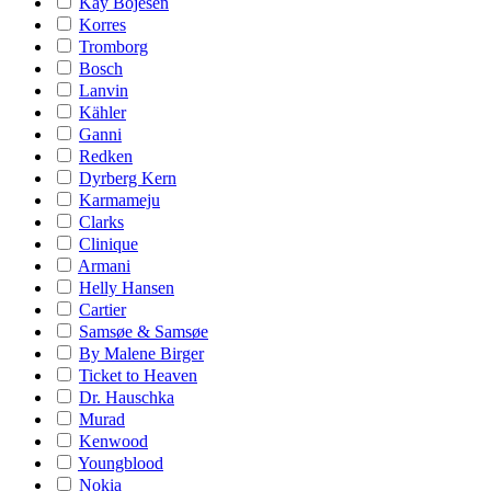
Kay Bojesen
Korres
Tromborg
Bosch
Lanvin
Kähler
Ganni
Redken
Dyrberg Kern
Karmameju
Clarks
Clinique
Armani
Helly Hansen
Cartier
Samsøe & Samsøe
By Malene Birger
Ticket to Heaven
Dr. Hauschka
Murad
Kenwood
Youngblood
Nokia