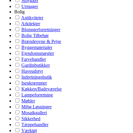
Smykker
Urmager
Bolig
Antikviteter
Arkitekter
Blomsterforretninger
Bolig Tilbehør
Brændeovne & Pejse
Byggematerialer
Ejendomsmægler
Farvehandler
Gardinbutikker
Haveudstyr
Indretningsbutik
Isenkræmmer
Køkken/Badeværelse
Lampeforretning
Møbler
Miljø Løsninger
Mosaikgalleri
Sikkerhed
Tæppehandler
Værktøj