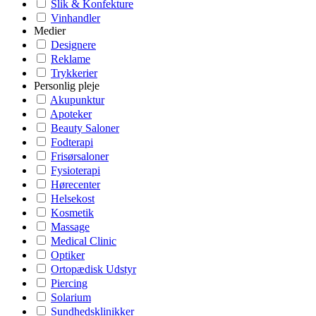
Slik & Konfekture
Vinhandler
Medier
Designere
Reklame
Trykkerier
Personlig pleje
Akupunktur
Apoteker
Beauty Saloner
Fodterapi
Frisørsaloner
Fysioterapi
Hørecenter
Helsekost
Kosmetik
Massage
Medical Clinic
Optiker
Ortopædisk Udstyr
Piercing
Solarium
Sundhedsklinikker