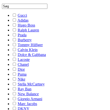
Gucci
Adidas
Hugo Boss
Ralph Lauren
Prada
Burberry
Tommy Hilfiger
Calvin Klein
Dolce & Gabbana
Lacoste
Chanel
Dior
Puma
Nike
Stella McCartney
Ray Ban
New Balance
Giorgio Armani
Marc Jacobs
DKNY