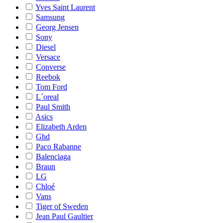
Yves Saint Laurent
Samsung
Georg Jensen
Sony
Diesel
Versace
Converse
Reebok
Tom Ford
L´oreal
Paul Smith
Asics
Elizabeth Arden
Ghd
Paco Rabanne
Balenciaga
Braun
LG
Chloé
Vans
Tiger of Sweden
Jean Paul Gaultier