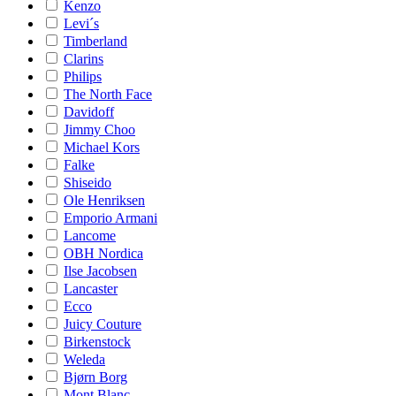
Kenzo
Levi´s
Timberland
Clarins
Philips
The North Face
Davidoff
Jimmy Choo
Michael Kors
Falke
Shiseido
Ole Henriksen
Emporio Armani
Lancome
OBH Nordica
Ilse Jacobsen
Lancaster
Ecco
Juicy Couture
Birkenstock
Weleda
Bjørn Borg
Mont Blanc