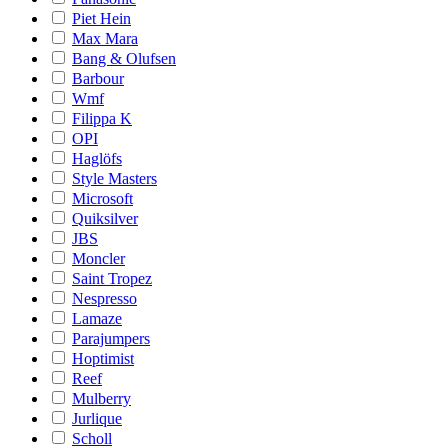
Piet Hein
Max Mara
Bang & Olufsen
Barbour
Wmf
Filippa K
OPI
Haglöfs
Style Masters
Microsoft
Quiksilver
JBS
Moncler
Saint Tropez
Nespresso
Lamaze
Parajumpers
Hoptimist
Reef
Mulberry
Jurlique
Scholl