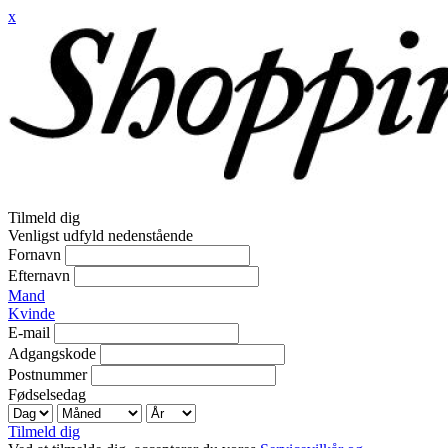
x
Tilmeld dig
Venligst udfyld nedenstående
Fornavn
Efternavn
Mand
Kvinde
E-mail
Adgangskode
Postnummer
Fødselsedag
Tilmeld dig