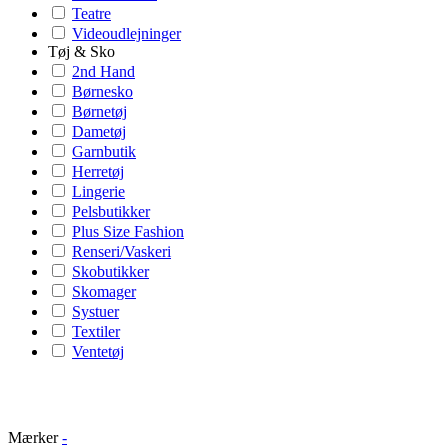
Teatre
Videoudlejninger
Tøj & Sko
2nd Hand
Børnesko
Børnetøj
Dametøj
Garnbutik
Herretøj
Lingerie
Pelsbutikker
Plus Size Fashion
Renseri/Vaskeri
Skobutikker
Skomager
Systuer
Textiler
Ventetøj
Mærker
-