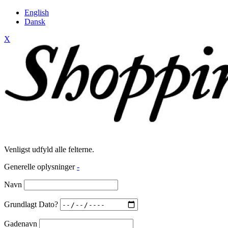
English
Dansk
X
Venligst udfyld alle felterne.
Generelle oplysninger
-
Navn
Grundlagt Dato?
Gadenavn