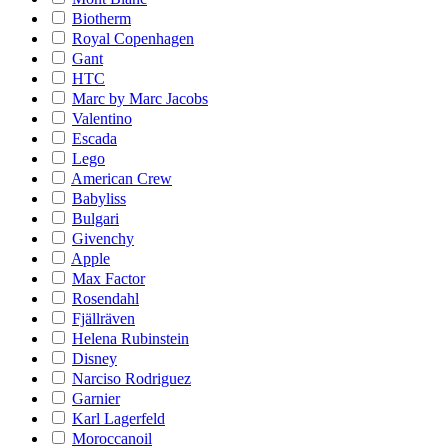
Biotherm
Royal Copenhagen
Gant
HTC
Marc by Marc Jacobs
Valentino
Escada
Lego
American Crew
Babyliss
Bulgari
Givenchy
Apple
Max Factor
Rosendahl
Fjällräven
Helena Rubinstein
Disney
Narciso Rodriguez
Garnier
Karl Lagerfeld
Moroccanoil