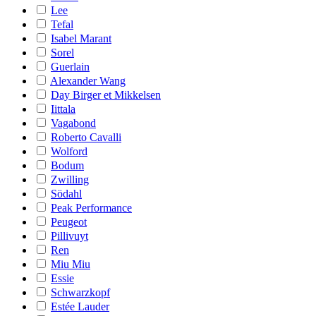
Lee
Tefal
Isabel Marant
Sorel
Guerlain
Alexander Wang
Day Birger et Mikkelsen
Iittala
Vagabond
Roberto Cavalli
Wolford
Bodum
Zwilling
Södahl
Peak Performance
Peugeot
Pillivuyt
Ren
Miu Miu
Essie
Schwarzkopf
Estée Lauder