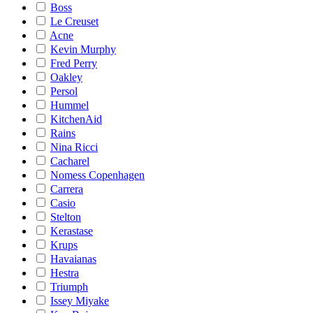
Boss
Le Creuset
Acne
Kevin Murphy
Fred Perry
Oakley
Persol
Hummel
KitchenAid
Rains
Nina Ricci
Cacharel
Nomess Copenhagen
Carrera
Casio
Stelton
Kerastase
Krups
Havaianas
Hestra
Triumph
Issey Miyake