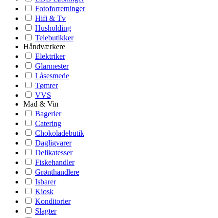
Fotoforretninger
Hifi & Tv
Husholding
Telebutikker
Håndværkere
Elektriker
Glarmester
Låsesmede
Tømrer
VVS
Mad & Vin
Bagerier
Catering
Chokoladebutik
Dagligvarer
Delikatesser
Fiskehandler
Grønthandlere
Isbarer
Kiosk
Konditorier
Slagter