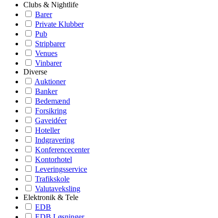
Clubs & Nightlife
Barer
Private Klubber
Pub
Stripbarer
Venues
Vinbarer
Diverse
Auktioner
Banker
Bedemænd
Forsikring
Gaveidéer
Hoteller
Indgravering
Konferencecenter
Kontorhotel
Leveringsservice
Trafikskole
Valutaveksling
Elektronik & Tele
EDB
EDB Løsninger