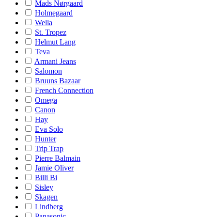
Mads Nørgaard
Holmegaard
Wella
St. Tropez
Helmut Lang
Teva
Armani Jeans
Salomon
Bruuns Bazaar
French Connection
Omega
Canon
Hay
Eva Solo
Hunter
Trip Trap
Pierre Balmain
Jamie Oliver
Billi Bi
Sisley
Skagen
Lindberg
Panasonic