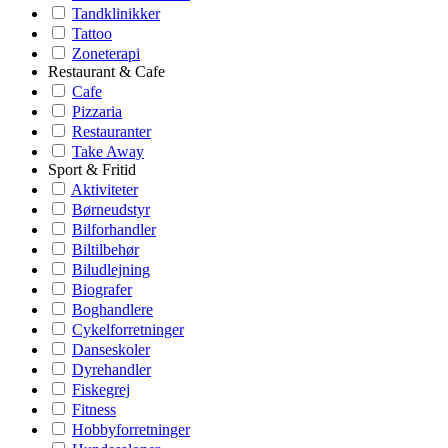
Tandklinikker
Tattoo
Zoneterapi
Restaurant & Cafe
Cafe
Pizzaria
Restauranter
Take Away
Sport & Fritid
Aktiviteter
Børneudstyr
Bilforhandler
Biltilbehør
Biludlejning
Biografer
Boghandlere
Cykelforretninger
Danseskoler
Dyrehandler
Fiskegrej
Fitness
Hobbyforretninger