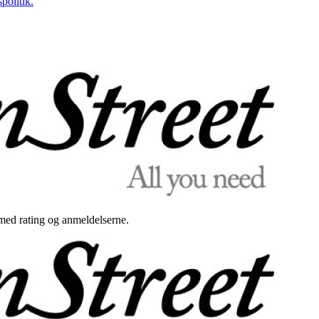
politik.
med rating og anmeldelserne.