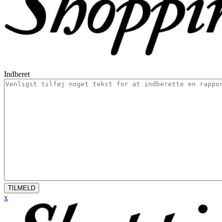
Indberet
TILMELD
x