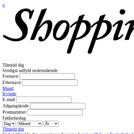
x
Tilmeld dig
Venligst udfyld nedenstående
Fornavn
Efternavn
Mand
Kvinde
E-mail
Adgangskode
Postnummer
Fødselsedag
Tilmeld dig