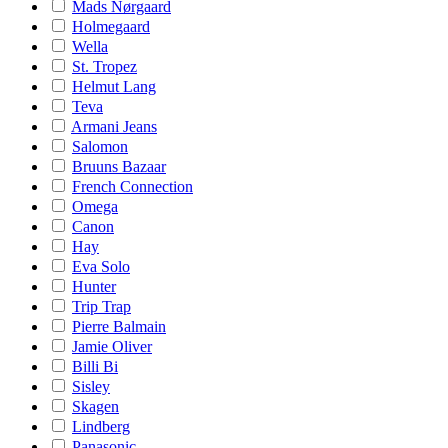
Mads Nørgaard
Holmegaard
Wella
St. Tropez
Helmut Lang
Teva
Armani Jeans
Salomon
Bruuns Bazaar
French Connection
Omega
Canon
Hay
Eva Solo
Hunter
Trip Trap
Pierre Balmain
Jamie Oliver
Billi Bi
Sisley
Skagen
Lindberg
Panasonic