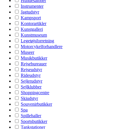
Hundesaloner
Instrumenter
Jagtudstyr
Kampsport
Kontorartikler
Kunstgalleri
Kunstmuseum
Legetøjsforretning
Motorcykelforhandlere
Museer
Musikbutikker
Rejsebureauer
Rejseudstyr
Rideudstyr
Sejlerudstyr
Sejlklubber
Shoppingcentre
Skiudstyr
Souvenirbutikker
Spa
Spillehaller
Sportsbutikker
Tankstationer