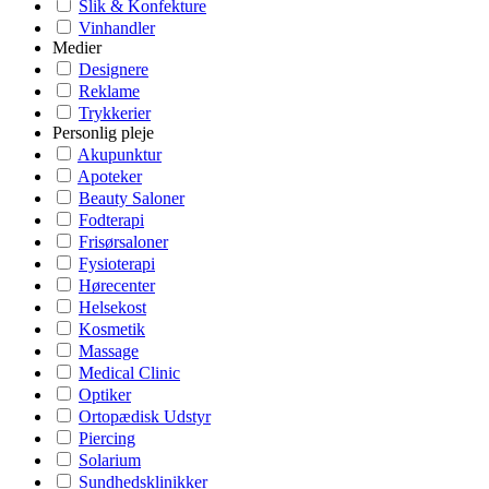
Slik & Konfekture
Vinhandler
Medier
Designere
Reklame
Trykkerier
Personlig pleje
Akupunktur
Apoteker
Beauty Saloner
Fodterapi
Frisørsaloner
Fysioterapi
Hørecenter
Helsekost
Kosmetik
Massage
Medical Clinic
Optiker
Ortopædisk Udstyr
Piercing
Solarium
Sundhedsklinikker