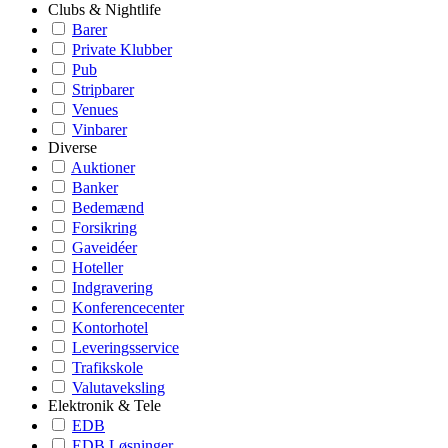
Clubs & Nightlife
Barer
Private Klubber
Pub
Stripbarer
Venues
Vinbarer
Diverse
Auktioner
Banker
Bedemænd
Forsikring
Gaveidéer
Hoteller
Indgravering
Konferencecenter
Kontorhotel
Leveringsservice
Trafikskole
Valutaveksling
Elektronik & Tele
EDB
EDB Løsninger