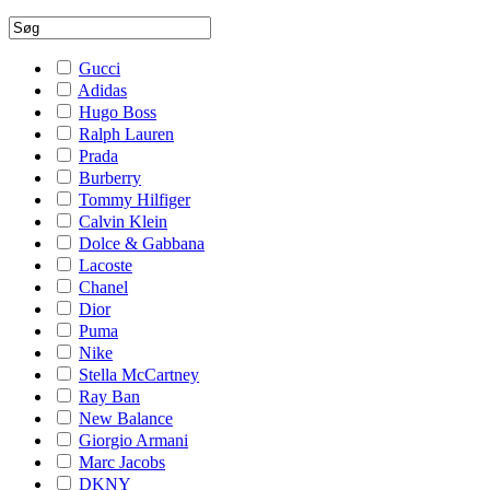
Gucci
Adidas
Hugo Boss
Ralph Lauren
Prada
Burberry
Tommy Hilfiger
Calvin Klein
Dolce & Gabbana
Lacoste
Chanel
Dior
Puma
Nike
Stella McCartney
Ray Ban
New Balance
Giorgio Armani
Marc Jacobs
DKNY