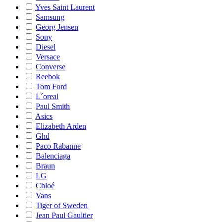
Yves Saint Laurent
Samsung
Georg Jensen
Sony
Diesel
Versace
Converse
Reebok
Tom Ford
L´oreal
Paul Smith
Asics
Elizabeth Arden
Ghd
Paco Rabanne
Balenciaga
Braun
LG
Chloé
Vans
Tiger of Sweden
Jean Paul Gaultier