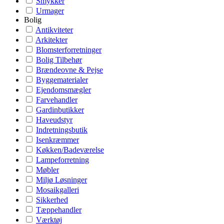
Smykker
Urmager
Bolig
Antikviteter
Arkitekter
Blomsterforretninger
Bolig Tilbehør
Brændeovne & Pejse
Byggematerialer
Ejendomsmægler
Farvehandler
Gardinbutikker
Haveudstyr
Indretningsbutik
Isenkræmmer
Køkken/Badeværelse
Lampeforretning
Møbler
Miljø Løsninger
Mosaikgalleri
Sikkerhed
Tæppehandler
Værktøj