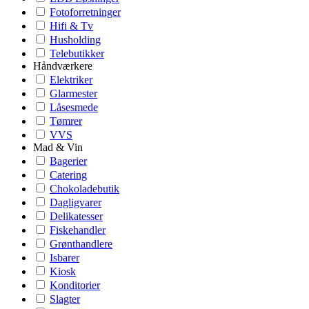
Fotoforretninger
Hifi & Tv
Husholding
Telebutikker
Håndværkere
Elektriker
Glarmester
Låsesmede
Tømrer
VVS
Mad & Vin
Bagerier
Catering
Chokoladebutik
Dagligvarer
Delikatesser
Fiskehandler
Grønthandlere
Isbarer
Kiosk
Konditorier
Slagter