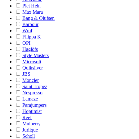
Piet Hein
Max Mara
Bang & Olufsen
Barbour
Wmf
Filippa K
OPI
Haglöfs
Style Masters
Microsoft
Quiksilver
JBS
Moncler
Saint Tropez
Nespresso
Lamaze
Parajumpers
Hoptimist
Reef
Mulberry
Jurlique
Scholl