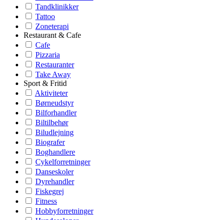
Tandklinikker
Tattoo
Zoneterapi
Restaurant & Cafe
Cafe
Pizzaria
Restauranter
Take Away
Sport & Fritid
Aktiviteter
Børneudstyr
Bilforhandler
Biltilbehør
Biludlejning
Biografer
Boghandlere
Cykelforretninger
Danseskoler
Dyrehandler
Fiskegrej
Fitness
Hobbyforretninger