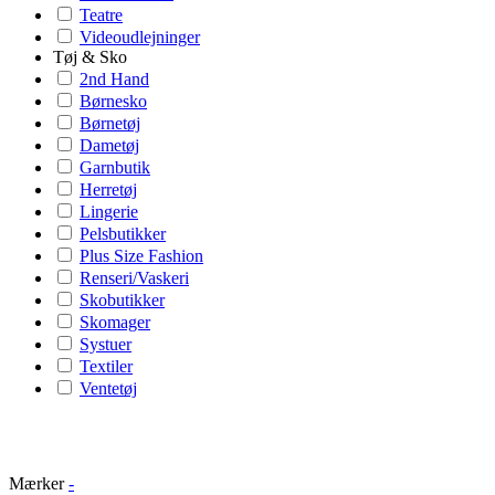
Teatre
Videoudlejninger
Tøj & Sko
2nd Hand
Børnesko
Børnetøj
Dametøj
Garnbutik
Herretøj
Lingerie
Pelsbutikker
Plus Size Fashion
Renseri/Vaskeri
Skobutikker
Skomager
Systuer
Textiler
Ventetøj
Mærker
-