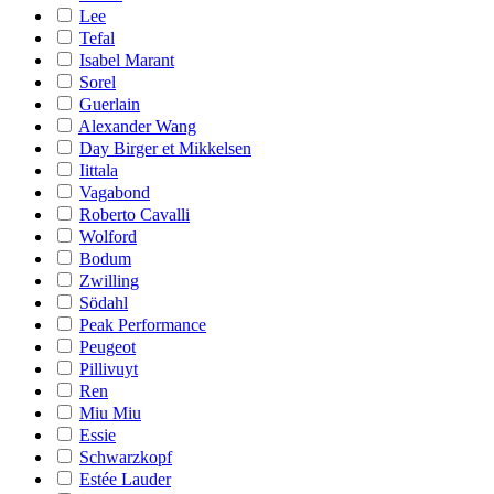
Lee
Tefal
Isabel Marant
Sorel
Guerlain
Alexander Wang
Day Birger et Mikkelsen
Iittala
Vagabond
Roberto Cavalli
Wolford
Bodum
Zwilling
Södahl
Peak Performance
Peugeot
Pillivuyt
Ren
Miu Miu
Essie
Schwarzkopf
Estée Lauder