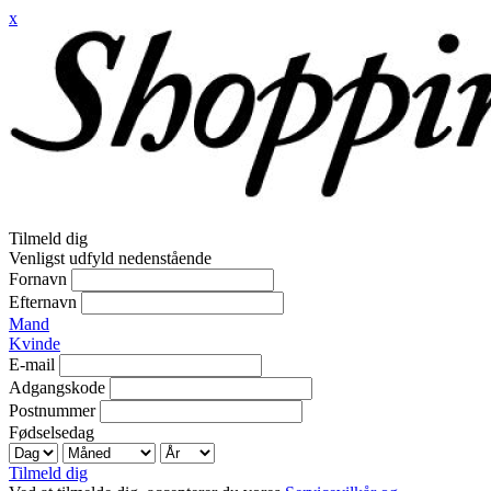
x
Tilmeld dig
Venligst udfyld nedenstående
Fornavn
Efternavn
Mand
Kvinde
E-mail
Adgangskode
Postnummer
Fødselsedag
Tilmeld dig