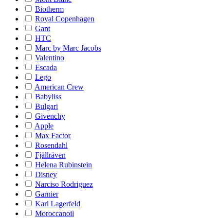
Biotherm
Royal Copenhagen
Gant
HTC
Marc by Marc Jacobs
Valentino
Escada
Lego
American Crew
Babyliss
Bulgari
Givenchy
Apple
Max Factor
Rosendahl
Fjällräven
Helena Rubinstein
Disney
Narciso Rodriguez
Garnier
Karl Lagerfeld
Moroccanoil