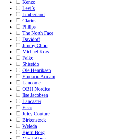
Kenzo
Levi´s
Timberland
Clarins
Philips
The North Face
Davidoff
Jimmy Choo
Michael Kors
Falke
Shiseido
Ole Henriksen
Emporio Armani
Lancome
OBH Nordica
Ilse Jacobsen
Lancaster
Ecco
Juicy Couture
Birkenstock
Weleda
Bjørn Borg
Mont Blanc