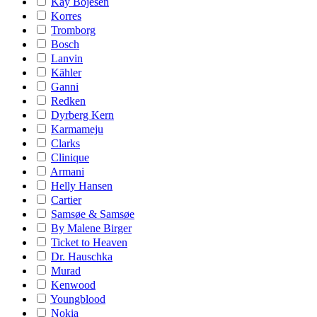
Kay Bojesen
Korres
Tromborg
Bosch
Lanvin
Kähler
Ganni
Redken
Dyrberg Kern
Karmameju
Clarks
Clinique
Armani
Helly Hansen
Cartier
Samsøe & Samsøe
By Malene Birger
Ticket to Heaven
Dr. Hauschka
Murad
Kenwood
Youngblood
Nokia