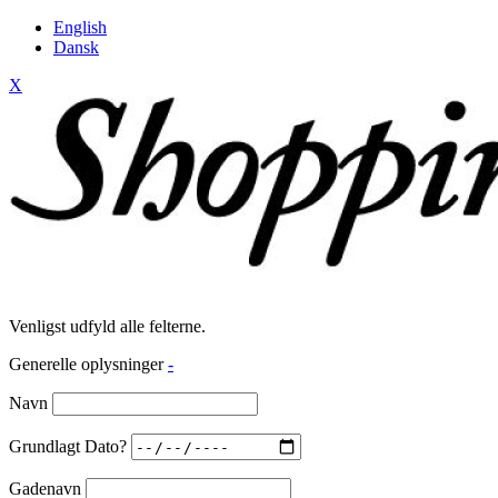
English
Dansk
X
Venligst udfyld alle felterne.
Generelle oplysninger
-
Navn
Grundlagt Dato?
Gadenavn