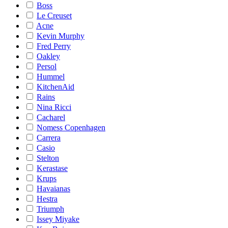
Boss
Le Creuset
Acne
Kevin Murphy
Fred Perry
Oakley
Persol
Hummel
KitchenAid
Rains
Nina Ricci
Cacharel
Nomess Copenhagen
Carrera
Casio
Stelton
Kerastase
Krups
Havaianas
Hestra
Triumph
Issey Miyake