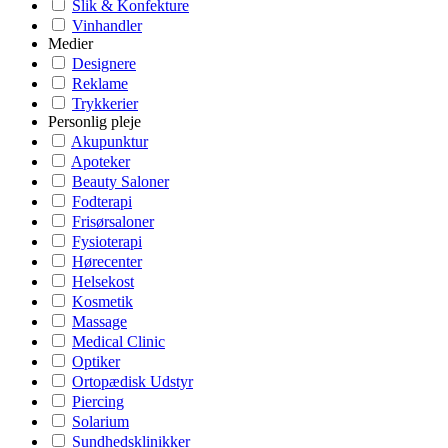
Slik & Konfekture
Vinhandler
Medier
Designere
Reklame
Trykkerier
Personlig pleje
Akupunktur
Apoteker
Beauty Saloner
Fodterapi
Frisørsaloner
Fysioterapi
Hørecenter
Helsekost
Kosmetik
Massage
Medical Clinic
Optiker
Ortopædisk Udstyr
Piercing
Solarium
Sundhedsklinikker