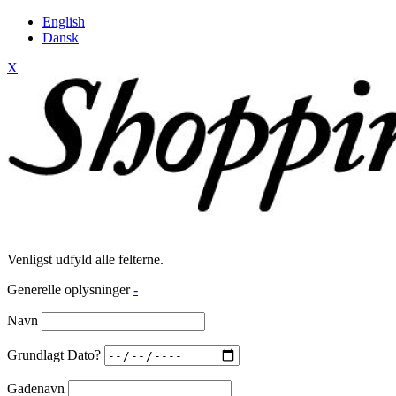
English
Dansk
X
Venligst udfyld alle felterne.
Generelle oplysninger
-
Navn
Grundlagt Dato?
Gadenavn