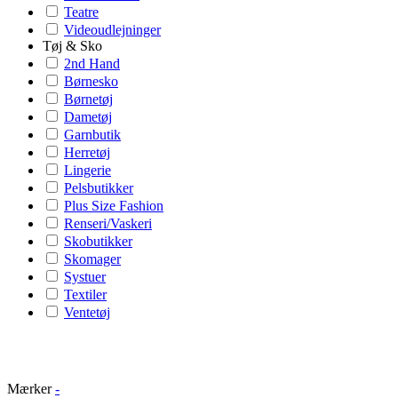
Teatre
Videoudlejninger
Tøj & Sko
2nd Hand
Børnesko
Børnetøj
Dametøj
Garnbutik
Herretøj
Lingerie
Pelsbutikker
Plus Size Fashion
Renseri/Vaskeri
Skobutikker
Skomager
Systuer
Textiler
Ventetøj
Mærker
-