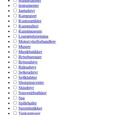
Hundesaloner
Instrumenter
Jagtudstyr
Kampsport
Kontorartikler
Kunstgalleri
Kunstmuseum
Legetøjsforretning
Motorcykelforhandlere
Museer
Musikbutikker
Rejsebureauer
Rejseudstyr
Rideudstyr
Sejlerudstyr
Sejlklubber
Shoppingcentre
Skiudstyr
Souvenirbutikker
Spa
Spillehaller
Sportsbutikker
Tankstationer