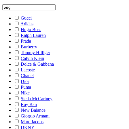
Gucci
Adidas
Hugo Boss
Ralph Lauren
Prada
Burberry
Tommy Hilfiger
Calvin Klein
Dolce & Gabbana
Lacoste
Chanel
Dior
Puma
Nike
Stella McCartney
Ray Ban
New Balance
Giorgio Armani
Marc Jacobs
DKNY