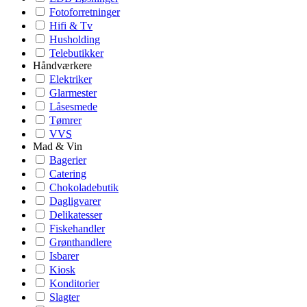
Fotoforretninger
Hifi & Tv
Husholding
Telebutikker
Håndværkere
Elektriker
Glarmester
Låsesmede
Tømrer
VVS
Mad & Vin
Bagerier
Catering
Chokoladebutik
Dagligvarer
Delikatesser
Fiskehandler
Grønthandlere
Isbarer
Kiosk
Konditorier
Slagter