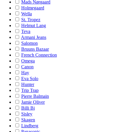
Mads Nørgaard
Holmegaard
Wella
St. Tropez
Helmut Lang
Teva
Armani Jeans
Salomon
Bruuns Bazaar
French Connection
Omega
Canon
Hay
Eva Solo
Hunter
Trip Trap
Pierre Balmain
Jamie Oliver
Billi Bi
Sisley
Skagen
Lindberg
Panasonic