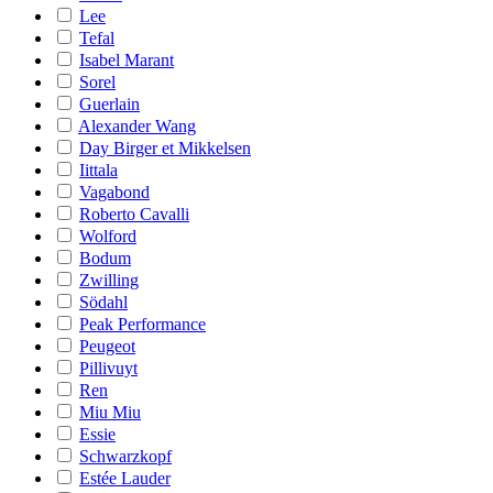
Lee
Tefal
Isabel Marant
Sorel
Guerlain
Alexander Wang
Day Birger et Mikkelsen
Iittala
Vagabond
Roberto Cavalli
Wolford
Bodum
Zwilling
Södahl
Peak Performance
Peugeot
Pillivuyt
Ren
Miu Miu
Essie
Schwarzkopf
Estée Lauder