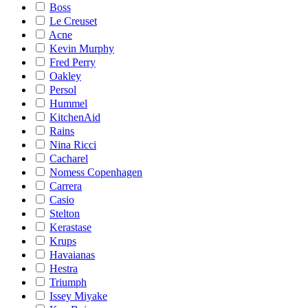
Boss
Le Creuset
Acne
Kevin Murphy
Fred Perry
Oakley
Persol
Hummel
KitchenAid
Rains
Nina Ricci
Cacharel
Nomess Copenhagen
Carrera
Casio
Stelton
Kerastase
Krups
Havaianas
Hestra
Triumph
Issey Miyake