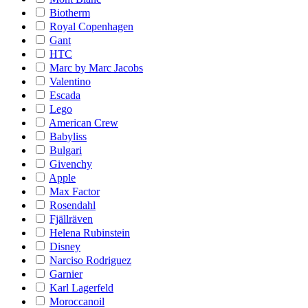
Biotherm
Royal Copenhagen
Gant
HTC
Marc by Marc Jacobs
Valentino
Escada
Lego
American Crew
Babyliss
Bulgari
Givenchy
Apple
Max Factor
Rosendahl
Fjällräven
Helena Rubinstein
Disney
Narciso Rodriguez
Garnier
Karl Lagerfeld
Moroccanoil