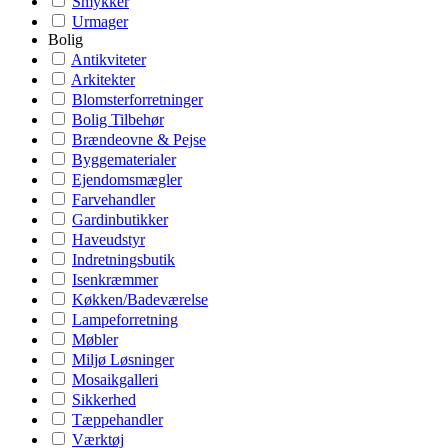
Smykker
Urmager
Bolig
Antikviteter
Arkitekter
Blomsterforretninger
Bolig Tilbehør
Brændeovne & Pejse
Byggematerialer
Ejendomsmægler
Farvehandler
Gardinbutikker
Haveudstyr
Indretningsbutik
Isenkræmmer
Køkken/Badeværelse
Lampeforretning
Møbler
Miljø Løsninger
Mosaikgalleri
Sikkerhed
Tæppehandler
Værktøj