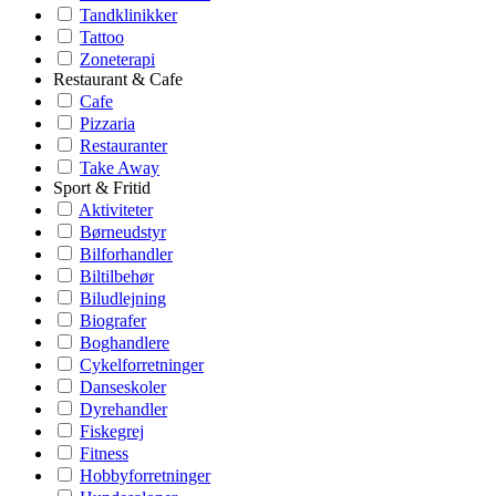
Tandklinikker
Tattoo
Zoneterapi
Restaurant & Cafe
Cafe
Pizzaria
Restauranter
Take Away
Sport & Fritid
Aktiviteter
Børneudstyr
Bilforhandler
Biltilbehør
Biludlejning
Biografer
Boghandlere
Cykelforretninger
Danseskoler
Dyrehandler
Fiskegrej
Fitness
Hobbyforretninger