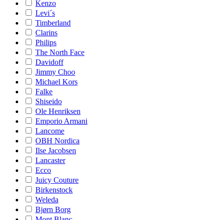
Kenzo
Levi´s
Timberland
Clarins
Philips
The North Face
Davidoff
Jimmy Choo
Michael Kors
Falke
Shiseido
Ole Henriksen
Emporio Armani
Lancome
OBH Nordica
Ilse Jacobsen
Lancaster
Ecco
Juicy Couture
Birkenstock
Weleda
Bjørn Borg
Mont Blanc