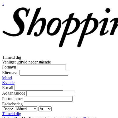
x
Tilmeld dig
Venligst udfyld nedenstående
Fornavn
Efternavn
Mand
Kvinde
E-mail
Adgangskode
Postnummer
Fødselsedag
Tilmeld dig