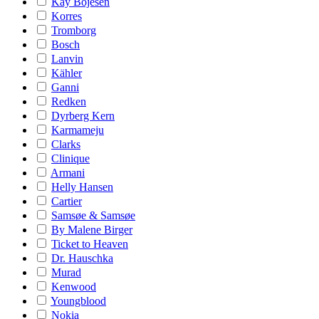
Kay Bojesen
Korres
Tromborg
Bosch
Lanvin
Kähler
Ganni
Redken
Dyrberg Kern
Karmameju
Clarks
Clinique
Armani
Helly Hansen
Cartier
Samsøe & Samsøe
By Malene Birger
Ticket to Heaven
Dr. Hauschka
Murad
Kenwood
Youngblood
Nokia