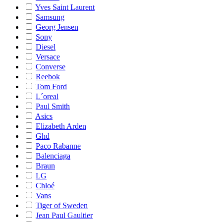
Yves Saint Laurent
Samsung
Georg Jensen
Sony
Diesel
Versace
Converse
Reebok
Tom Ford
L´oreal
Paul Smith
Asics
Elizabeth Arden
Ghd
Paco Rabanne
Balenciaga
Braun
LG
Chloé
Vans
Tiger of Sweden
Jean Paul Gaultier