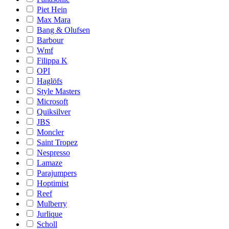
Piet Hein
Max Mara
Bang & Olufsen
Barbour
Wmf
Filippa K
OPI
Haglöfs
Style Masters
Microsoft
Quiksilver
JBS
Moncler
Saint Tropez
Nespresso
Lamaze
Parajumpers
Hoptimist
Reef
Mulberry
Jurlique
Scholl