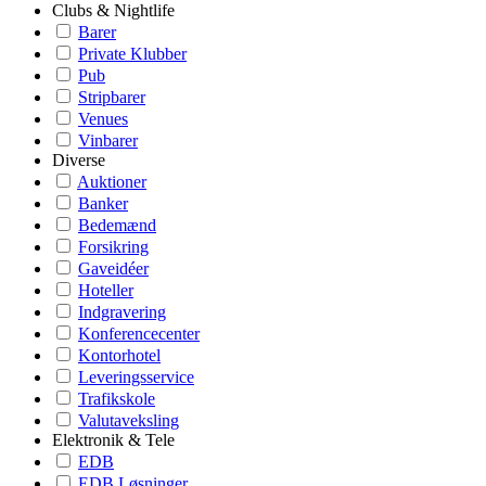
Clubs & Nightlife
Barer
Private Klubber
Pub
Stripbarer
Venues
Vinbarer
Diverse
Auktioner
Banker
Bedemænd
Forsikring
Gaveidéer
Hoteller
Indgravering
Konferencecenter
Kontorhotel
Leveringsservice
Trafikskole
Valutaveksling
Elektronik & Tele
EDB
EDB Løsninger