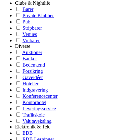
Clubs & Nightlife
Barer
Private Klubber
Pub
Stripbarer
Venues
Vinbarer
Diverse
Auktioner
Banker
Bedemænd
Forsikring
Gaveidéer
Hoteller
Indgravering
Konferencecenter
Kontorhotel
Leveringsservice
Trafikskole
Valutaveksling
Elektronik & Tele
EDB
EDB Løsninger