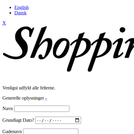
English
Dansk
X
Venligst udfyld alle felterne.
Generelle oplysninger
-
Navn
Grundlagt Dato?
Gadenavn