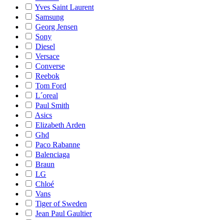
Yves Saint Laurent
Samsung
Georg Jensen
Sony
Diesel
Versace
Converse
Reebok
Tom Ford
L´oreal
Paul Smith
Asics
Elizabeth Arden
Ghd
Paco Rabanne
Balenciaga
Braun
LG
Chloé
Vans
Tiger of Sweden
Jean Paul Gaultier