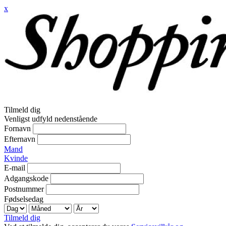
x
Tilmeld dig
Venligst udfyld nedenstående
Fornavn
Efternavn
Mand
Kvinde
E-mail
Adgangskode
Postnummer
Fødselsedag
Tilmeld dig