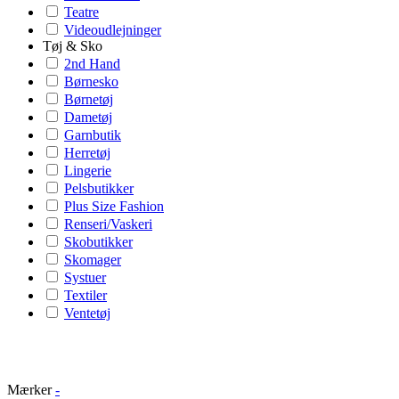
Teatre
Videoudlejninger
Tøj & Sko
2nd Hand
Børnesko
Børnetøj
Dametøj
Garnbutik
Herretøj
Lingerie
Pelsbutikker
Plus Size Fashion
Renseri/Vaskeri
Skobutikker
Skomager
Systuer
Textiler
Ventetøj
Mærker
-