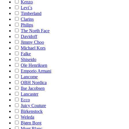
Kenzo
Levi´s
Timberland
Clarins
Philips
The North Face
Davidoff
Jimmy Choo
Michael Kors
Falke
Shiseido
Ole Henriksen
Emporio Armani
Lancome
OBH Nordica
Ilse Jacobsen
Lancaster
Ecco
Juicy Couture
Birkenstock
Weleda
Bjørn Borg
Mont Blanc