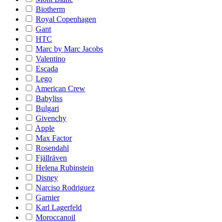
Biotherm
Royal Copenhagen
Gant
HTC
Marc by Marc Jacobs
Valentino
Escada
Lego
American Crew
Babyliss
Bulgari
Givenchy
Apple
Max Factor
Rosendahl
Fjällräven
Helena Rubinstein
Disney
Narciso Rodriguez
Garnier
Karl Lagerfeld
Moroccanoil