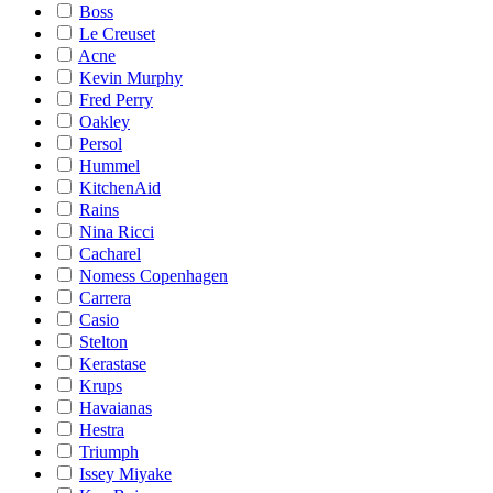
Boss
Le Creuset
Acne
Kevin Murphy
Fred Perry
Oakley
Persol
Hummel
KitchenAid
Rains
Nina Ricci
Cacharel
Nomess Copenhagen
Carrera
Casio
Stelton
Kerastase
Krups
Havaianas
Hestra
Triumph
Issey Miyake