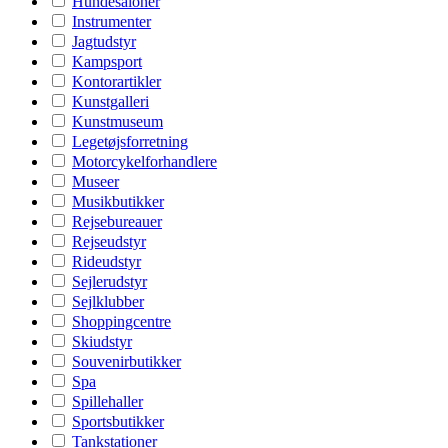
Hundesaloner
Instrumenter
Jagtudstyr
Kampsport
Kontorartikler
Kunstgalleri
Kunstmuseum
Legetøjsforretning
Motorcykelforhandlere
Museer
Musikbutikker
Rejsebureauer
Rejseudstyr
Rideudstyr
Sejlerudstyr
Sejlklubber
Shoppingcentre
Skiudstyr
Souvenirbutikker
Spa
Spillehaller
Sportsbutikker
Tankstationer