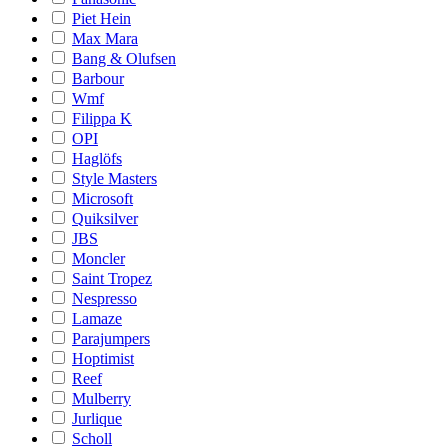
Piet Hein
Max Mara
Bang & Olufsen
Barbour
Wmf
Filippa K
OPI
Haglöfs
Style Masters
Microsoft
Quiksilver
JBS
Moncler
Saint Tropez
Nespresso
Lamaze
Parajumpers
Hoptimist
Reef
Mulberry
Jurlique
Scholl