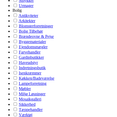
Smykker
Urmager
Bolig
Antikviteter
Arkitekter
Blomsterforretninger
Bolig Tilbehør
Brændeovne & Pejse
Byggematerialer
Ejendomsmægler
Farvehandler
Gardinbutikker
Haveudstyr
Indretningsbutik
Isenkræmmer
Køkken/Badeværelse
Lampeforretning
Møbler
Miljø Løsninger
Mosaikgalleri
Sikkerhed
Tæppehandler
Værktøj