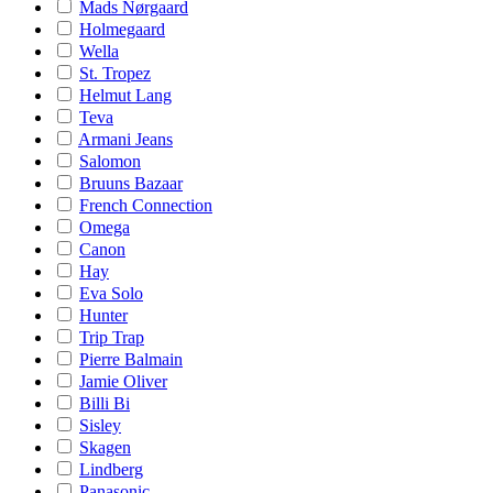
Mads Nørgaard
Holmegaard
Wella
St. Tropez
Helmut Lang
Teva
Armani Jeans
Salomon
Bruuns Bazaar
French Connection
Omega
Canon
Hay
Eva Solo
Hunter
Trip Trap
Pierre Balmain
Jamie Oliver
Billi Bi
Sisley
Skagen
Lindberg
Panasonic