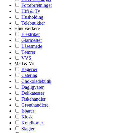
Fotoforretninger
Hifi & Tv
Husholding
Telebutikker
Håndværkere
Elektriker
Glarmester
Låsesmede
Tømrer
VVS
Mad & Vin
Bagerier
Catering
Chokoladebutik
Dagligvarer
Delikatesser
Fiskehandler
Grønthandlere
Isbarer
Kiosk
Konditorier
Slagter