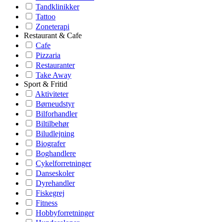
Tandklinikker
Tattoo
Zoneterapi
Restaurant & Cafe
Cafe
Pizzaria
Restauranter
Take Away
Sport & Fritid
Aktiviteter
Børneudstyr
Bilforhandler
Biltilbehør
Biludlejning
Biografer
Boghandlere
Cykelforretninger
Danseskoler
Dyrehandler
Fiskegrej
Fitness
Hobbyforretninger