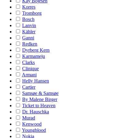
Kay Bojesen
Korres
Tromborg
Bosch
Lanvin
Kähler
Ganni
Redken
Dyrberg Kern
Karmameju
Clarks
Clinique
Armani
Helly Hansen
Cartier
Samsøe & Samsøe
By Malene Birger
Ticket to Heaven
Dr. Hauschka
Murad
Kenwood
Youngblood
Nokia