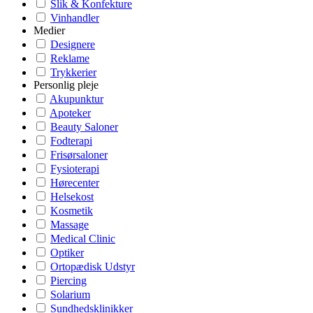
Slik & Konfekture
Vinhandler
Medier
Designere
Reklame
Trykkerier
Personlig pleje
Akupunktur
Apoteker
Beauty Saloner
Fodterapi
Frisørsaloner
Fysioterapi
Hørecenter
Helsekost
Kosmetik
Massage
Medical Clinic
Optiker
Ortopædisk Udstyr
Piercing
Solarium
Sundhedsklinikker