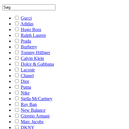
Gucci
Adidas
Hugo Boss
Ralph Lauren
Prada
Burberry
Tommy Hilfiger
Calvin Klein
Dolce & Gabbana
Lacoste
Chanel
Dior
Puma
Nike
Stella McCartney
Ray Ban
New Balance
Giorgio Armani
Marc Jacobs
DKNY