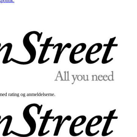
politik.
med rating og anmeldelserne.