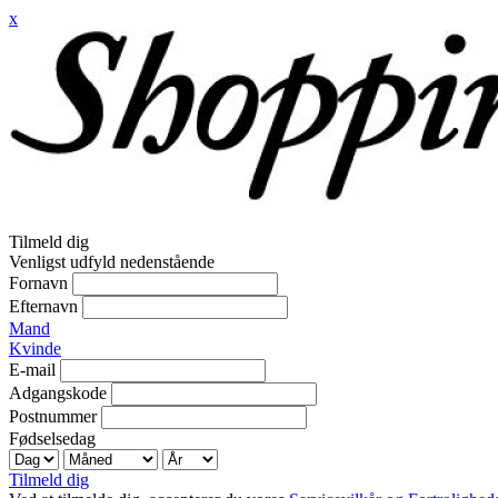
x
Tilmeld dig
Venligst udfyld nedenstående
Fornavn
Efternavn
Mand
Kvinde
E-mail
Adgangskode
Postnummer
Fødselsedag
Tilmeld dig