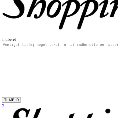
Indberet
TILMELD
x