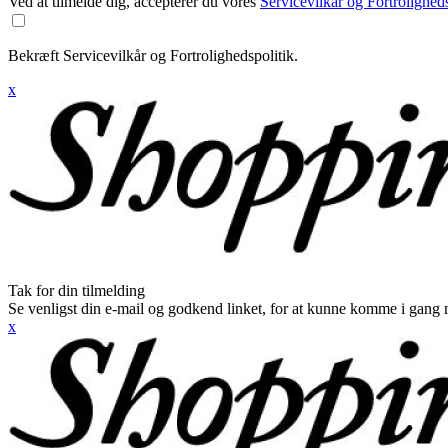
Ved at tilmelde dig, accepterer du vores
Servicevilkår og Fortroligheds
Bekræft Servicevilkår og Fortrolighedspolitik.
x
Tak for din tilmelding
Se venligst din e-mail og godkend linket, for at kunne komme i gang 
x