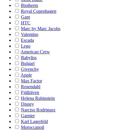
Biotherm
Royal Copenhagen
Gant
HTC
Marc by Marc Jacobs
Valentino
Escada
Lego
American Crew
Babyliss
Bulgari
Givenchy
Apple
Max Factor
Rosendahl
Fjällräven
Helena Rubinstein
Disney
Narciso Rodriguez
Garnier
Karl Lagerfeld
Moroccanoil