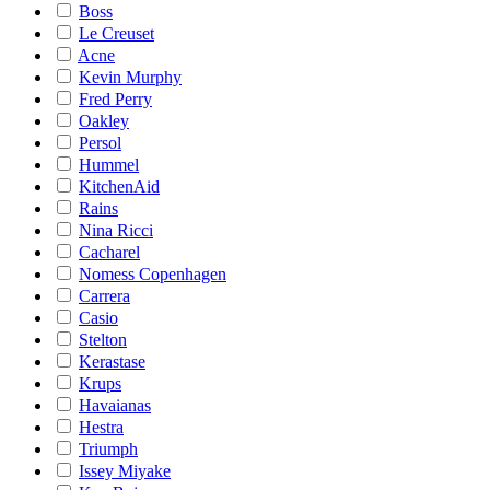
Boss
Le Creuset
Acne
Kevin Murphy
Fred Perry
Oakley
Persol
Hummel
KitchenAid
Rains
Nina Ricci
Cacharel
Nomess Copenhagen
Carrera
Casio
Stelton
Kerastase
Krups
Havaianas
Hestra
Triumph
Issey Miyake