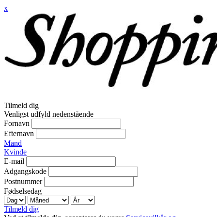
x
Tilmeld dig
Venligst udfyld nedenstående
Fornavn
Efternavn
Mand
Kvinde
E-mail
Adgangskode
Postnummer
Fødselsedag
Tilmeld dig