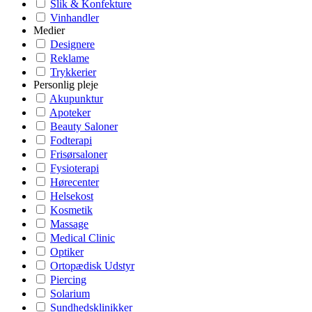
Slik & Konfekture
Vinhandler
Medier
Designere
Reklame
Trykkerier
Personlig pleje
Akupunktur
Apoteker
Beauty Saloner
Fodterapi
Frisørsaloner
Fysioterapi
Hørecenter
Helsekost
Kosmetik
Massage
Medical Clinic
Optiker
Ortopædisk Udstyr
Piercing
Solarium
Sundhedsklinikker