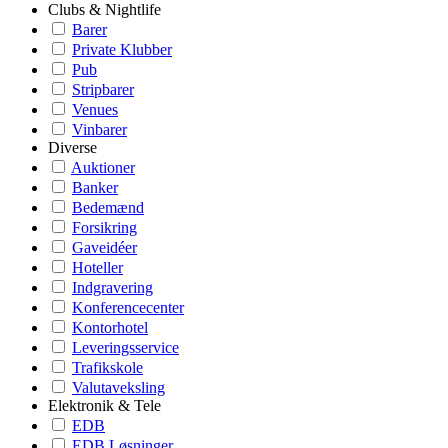
Clubs & Nightlife
Barer
Private Klubber
Pub
Stripbarer
Venues
Vinbarer
Diverse
Auktioner
Banker
Bedemænd
Forsikring
Gaveidéer
Hoteller
Indgravering
Konferencecenter
Kontorhotel
Leveringsservice
Trafikskole
Valutaveksling
Elektronik & Tele
EDB
EDB Løsninger