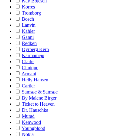
Kay Bojesen
Korres
Tromborg
Bosch
Lanvin
Kähler
Ganni
Redken
Dyrberg Kern
Karmameju
Clarks
Clinique
Armani
Helly Hansen
Cartier
Samsøe & Samsøe
By Malene Birger
Ticket to Heaven
Dr. Hauschka
Murad
Kenwood
Youngblood
Nokia