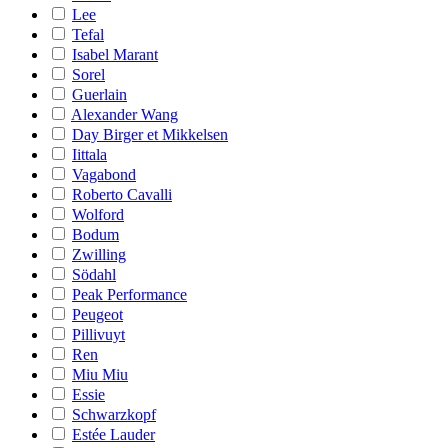
Lee
Tefal
Isabel Marant
Sorel
Guerlain
Alexander Wang
Day Birger et Mikkelsen
Iittala
Vagabond
Roberto Cavalli
Wolford
Bodum
Zwilling
Södahl
Peak Performance
Peugeot
Pillivuyt
Ren
Miu Miu
Essie
Schwarzkopf
Estée Lauder