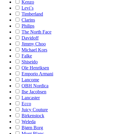
Kenzo
Levi´s
Timberland
Clarins
Philips
The North Face
Davidoff
Jimmy Choo
Michael Kors
Falke
Shiseido
Ole Henriksen
Emporio Armani
Lancome
OBH Nordica
Ilse Jacobsen
Lancaster
Ecco
Juicy Couture
Birkenstock
Weleda
Bjørn Borg
Mont Blanc