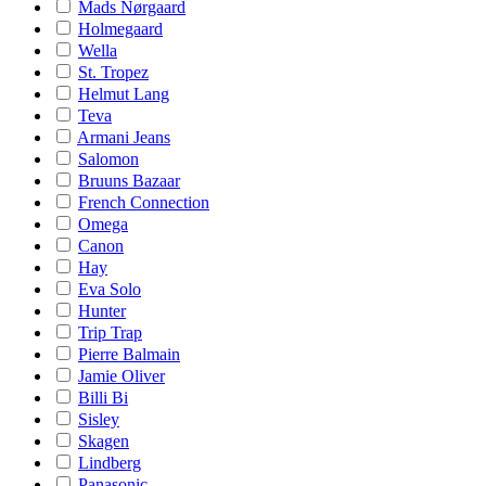
Mads Nørgaard
Holmegaard
Wella
St. Tropez
Helmut Lang
Teva
Armani Jeans
Salomon
Bruuns Bazaar
French Connection
Omega
Canon
Hay
Eva Solo
Hunter
Trip Trap
Pierre Balmain
Jamie Oliver
Billi Bi
Sisley
Skagen
Lindberg
Panasonic