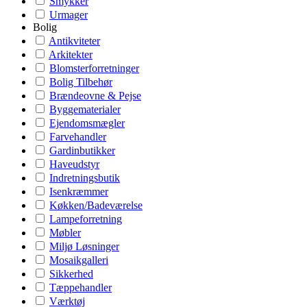
Smykker
Urmager
Bolig
Antikviteter
Arkitekter
Blomsterforretninger
Bolig Tilbehør
Brændeovne & Pejse
Byggematerialer
Ejendomsmægler
Farvehandler
Gardinbutikker
Haveudstyr
Indretningsbutik
Isenkræmmer
Køkken/Badeværelse
Lampeforretning
Møbler
Miljø Løsninger
Mosaikgalleri
Sikkerhed
Tæppehandler
Værktøj