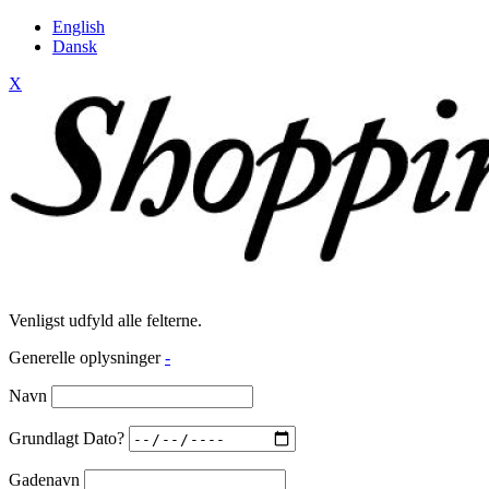
English
Dansk
X
Venligst udfyld alle felterne.
Generelle oplysninger
-
Navn
Grundlagt Dato?
Gadenavn