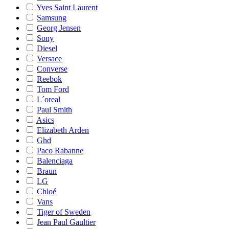
Yves Saint Laurent
Samsung
Georg Jensen
Sony
Diesel
Versace
Converse
Reebok
Tom Ford
L´oreal
Paul Smith
Asics
Elizabeth Arden
Ghd
Paco Rabanne
Balenciaga
Braun
LG
Chloé
Vans
Tiger of Sweden
Jean Paul Gaultier