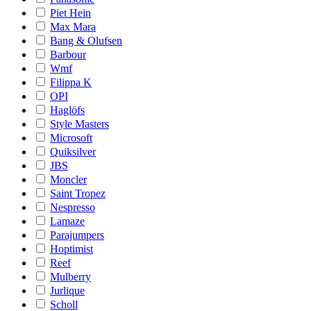
Piet Hein
Max Mara
Bang & Olufsen
Barbour
Wmf
Filippa K
OPI
Haglöfs
Style Masters
Microsoft
Quiksilver
JBS
Moncler
Saint Tropez
Nespresso
Lamaze
Parajumpers
Hoptimist
Reef
Mulberry
Jurlique
Scholl