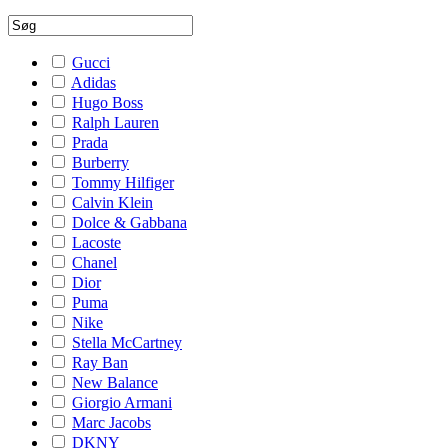
Gucci
Adidas
Hugo Boss
Ralph Lauren
Prada
Burberry
Tommy Hilfiger
Calvin Klein
Dolce & Gabbana
Lacoste
Chanel
Dior
Puma
Nike
Stella McCartney
Ray Ban
New Balance
Giorgio Armani
Marc Jacobs
DKNY