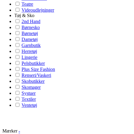
Teatre
Videoudlejninger
Tøj & Sko
2nd Hand
Børnesko
Børnetøj
Dametøj
Garnbutik
Herretøj
Lingerie
Pelsbutikker
Plus Size Fashion
Renseri/Vaskeri
Skobutikker
Skomager
Systuer
Textiler
Ventetøj
Mærker
-