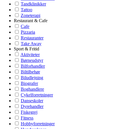
Tandklinikker
Tattoo
Zoneterapi
Restaurant & Cafe
Cafe
Pizzaria
Restauranter
Take Away
Sport & Fritid
Aktiviteter
Børneudstyr
Bilforhandler
Biltilbehør
Biludlejning
Biografer
Boghandlere
Cykelforretninger
Danseskoler
Dyrehandler
Fiskegrej
Fitness
Hobbyforretninger