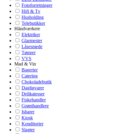
Fotoforretninger
Hifi & Tv
Husholding
Telebutikker
Håndværkere
Elektriker
Glarmester
Låsesmede
Tømrer
VVS
Mad & Vin
Bagerier
Catering
Chokoladebutik
Dagligvarer
Delikatesser
Fiskehandler
Grønthandlere
Isbarer
Kiosk
Konditorier
Slagter