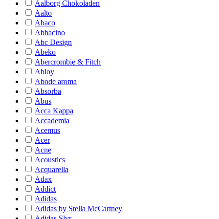
Aalborg Chokoladen
Aalto
Abaco
Abbacino
Abc Design
Abeko
Abercrombie & Fitch
Abloy
Abode aroma
Absorba
Abus
Acca Kappa
Accademia
Acemus
Acer
Acne
Acoustics
Acquarella
Adax
Addict
Adidas
Adidas by Stella McCartney
Adidas Slvr