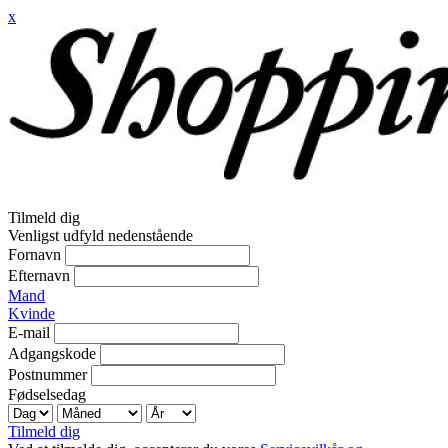
x
Tilmeld dig
Venligst udfyld nedenstående
Fornavn
Efternavn
Mand
Kvinde
E-mail
Adgangskode
Postnummer
Fødselsedag
Tilmeld dig