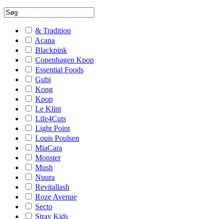
& Tradition
Acana
Blackpink
Copenhagen Kpop
Essential Foods
Gubi
Kong
Kpop
Le Klint
Life4Cuts
Light Point
Louis Poulsen
MiaCara
Monster
Mush
Nuura
Revitallash
Roze Avenue
Secto
Stray Kids