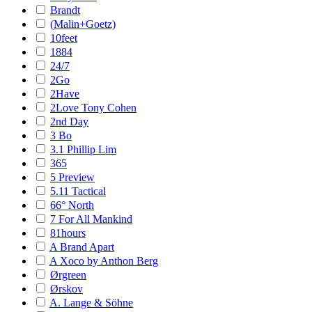
Brandt
(Malin+Goetz)
10feet
1884
24/7
2Go
2Have
2Love Tony Cohen
2nd Day
3 Bo
3.1 Phillip Lim
365
5 Preview
5.11 Tactical
66° North
7 For All Mankind
81hours
A Brand Apart
A Xoco by Anthon Berg
Ørgreen
Ørskov
A. Lange & Söhne