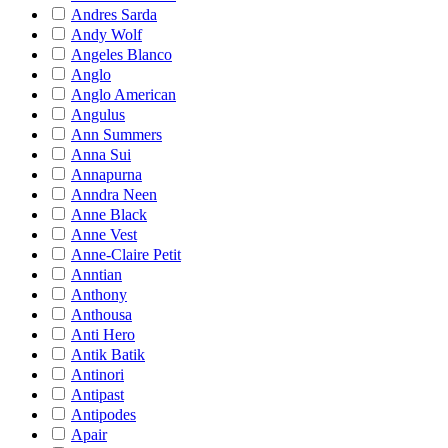
Andres Sarda
Andy Wolf
Angeles Blanco
Anglo
Anglo American
Angulus
Ann Summers
Anna Sui
Annapurna
Anndra Neen
Anne Black
Anne Vest
Anne-Claire Petit
Anntian
Anthony
Anthousa
Anti Hero
Antik Batik
Antinori
Antipast
Antipodes
Apair