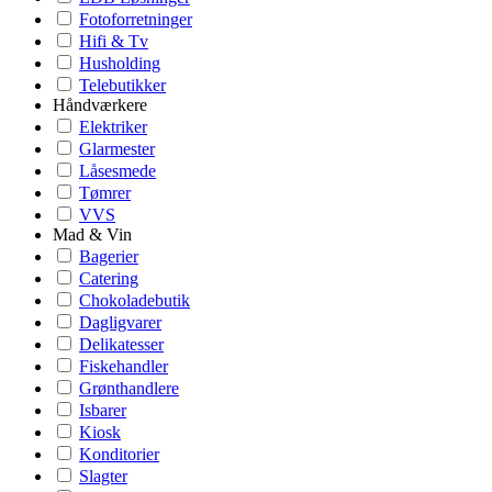
Fotoforretninger
Hifi & Tv
Husholding
Telebutikker
Håndværkere
Elektriker
Glarmester
Låsesmede
Tømrer
VVS
Mad & Vin
Bagerier
Catering
Chokoladebutik
Dagligvarer
Delikatesser
Fiskehandler
Grønthandlere
Isbarer
Kiosk
Konditorier
Slagter