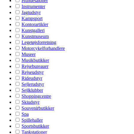
Hundesaloner
Instrumenter
Jagtudstyr
Kampsport
Kontorartikler
Kunstgalleri
Kunstmuseum
Legetøjsforretning
Motorcykelforhandlere
Museer
Musikbutikker
Rejsebureauer
Rejseudstyr
Rideudstyr
Sejlerudstyr
Sejlklubber
Shoppingcentre
Skiudstyr
Souvenirbutikker
Spa
Spillehaller
Sportsbutikker
Tankstationer