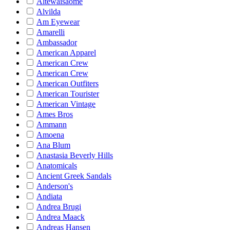
Altewaisaome
Alvilda
Am Eyewear
Amarelli
Ambassador
American Apparel
American Crew
American Crew
American Outfiters
American Tourister
American Vintage
Ames Bros
Ammann
Amoena
Ana Blum
Anastasia Beverly Hills
Anatomicals
Ancient Greek Sandals
Anderson's
Andiata
Andrea Brugi
Andrea Maack
Andreas Hansen