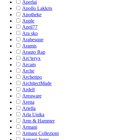
Aperlai
Apollo Lakkris
Apotheke
Apple
April77
Ara sko
Arabesque
Aramis
Arauto Rap
Arc'teryx
Arcam
Arche
Archetipo
ArchitectMade
Ardell
Areaware
Arena
Ariella
Arla Unika
Arm & Hammer
Armani
Armani Collezioni
Armani Jeans