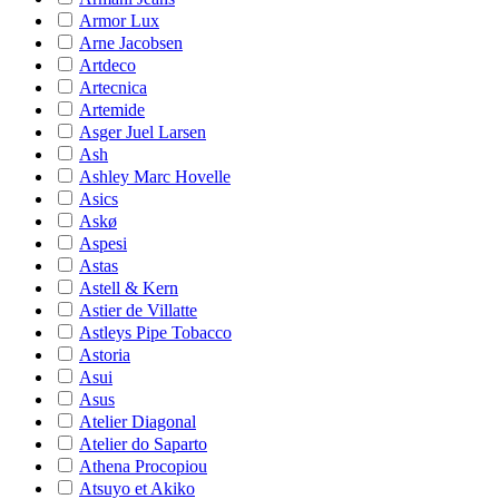
Armor Lux
Arne Jacobsen
Artdeco
Artecnica
Artemide
Asger Juel Larsen
Ash
Ashley Marc Hovelle
Asics
Askø
Aspesi
Astas
Astell & Kern
Astier de Villatte
Astleys Pipe Tobacco
Astoria
Asui
Asus
Atelier Diagonal
Atelier do Saparto
Athena Procopiou
Atsuyo et Akiko