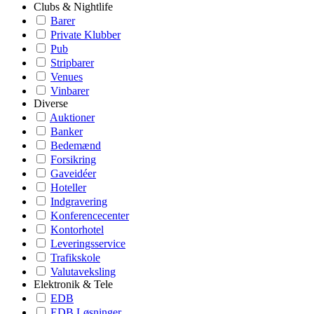
Clubs & Nightlife
Barer
Private Klubber
Pub
Stripbarer
Venues
Vinbarer
Diverse
Auktioner
Banker
Bedemænd
Forsikring
Gaveidéer
Hoteller
Indgravering
Konferencecenter
Kontorhotel
Leveringsservice
Trafikskole
Valutaveksling
Elektronik & Tele
EDB
EDB Løsninger