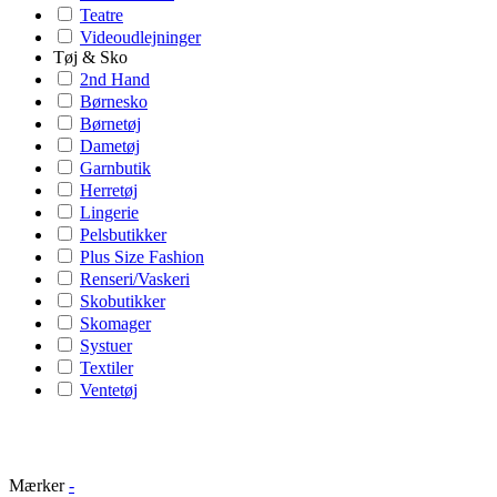
Teatre
Videoudlejninger
Tøj & Sko
2nd Hand
Børnesko
Børnetøj
Dametøj
Garnbutik
Herretøj
Lingerie
Pelsbutikker
Plus Size Fashion
Renseri/Vaskeri
Skobutikker
Skomager
Systuer
Textiler
Ventetøj
Mærker
-