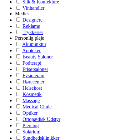
Slik & Konfekture
Vinhandler
Medier
Designere
Reklame
Trykkerier
Personlig pleje
Akupunktur
Apoteker
Beauty Saloner
Fodterapi
Frisørsaloner
Fysioterapi
Hørecenter
Helsekost
Kosmetik
Massage
Medical Clinic
Optiker
Ortopædisk Udstyr
Piercing
Solarium
Sundhedsklinikker