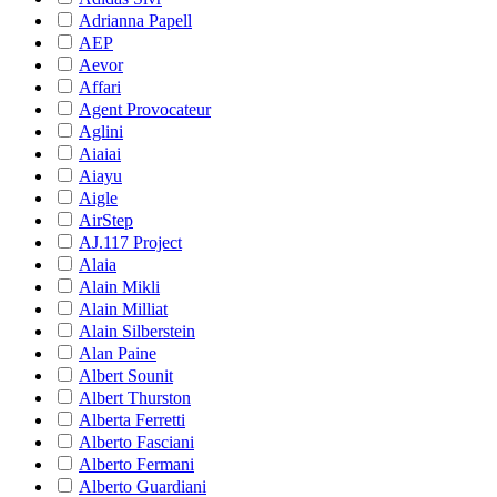
Adrianna Papell
AEP
Aevor
Affari
Agent Provocateur
Aglini
Aiaiai
Aiayu
Aigle
AirStep
AJ.117 Project
Alaia
Alain Mikli
Alain Milliat
Alain Silberstein
Alan Paine
Albert Sounit
Albert Thurston
Alberta Ferretti
Alberto Fasciani
Alberto Fermani
Alberto Guardiani