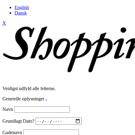
English
Dansk
X
Venligst udfyld alle felterne.
Generelle oplysninger
-
Navn
Grundlagt Dato?
Gadenavn