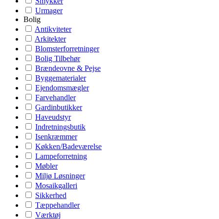
Smykker
Urmager
Bolig
Antikviteter
Arkitekter
Blomsterforretninger
Bolig Tilbehør
Brændeovne & Pejse
Byggematerialer
Ejendomsmægler
Farvehandler
Gardinbutikker
Haveudstyr
Indretningsbutik
Isenkræmmer
Køkken/Badeværelse
Lampeforretning
Møbler
Miljø Løsninger
Mosaikgalleri
Sikkerhed
Tæppehandler
Værktøj