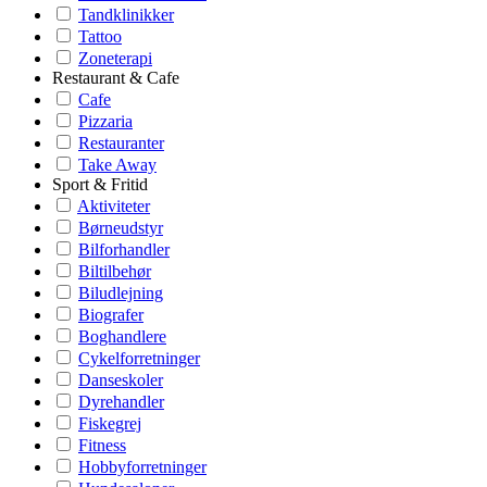
Tandklinikker
Tattoo
Zoneterapi
Restaurant & Cafe
Cafe
Pizzaria
Restauranter
Take Away
Sport & Fritid
Aktiviteter
Børneudstyr
Bilforhandler
Biltilbehør
Biludlejning
Biografer
Boghandlere
Cykelforretninger
Danseskoler
Dyrehandler
Fiskegrej
Fitness
Hobbyforretninger