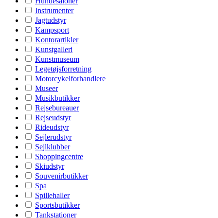
Hundesaloner
Instrumenter
Jagtudstyr
Kampsport
Kontorartikler
Kunstgalleri
Kunstmuseum
Legetøjsforretning
Motorcykelforhandlere
Museer
Musikbutikker
Rejsebureauer
Rejseudstyr
Rideudstyr
Sejlerudstyr
Sejlklubber
Shoppingcentre
Skiudstyr
Souvenirbutikker
Spa
Spillehaller
Sportsbutikker
Tankstationer