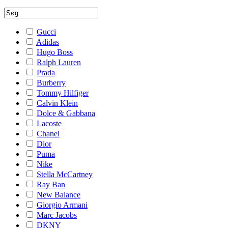
Gucci
Adidas
Hugo Boss
Ralph Lauren
Prada
Burberry
Tommy Hilfiger
Calvin Klein
Dolce & Gabbana
Lacoste
Chanel
Dior
Puma
Nike
Stella McCartney
Ray Ban
New Balance
Giorgio Armani
Marc Jacobs
DKNY