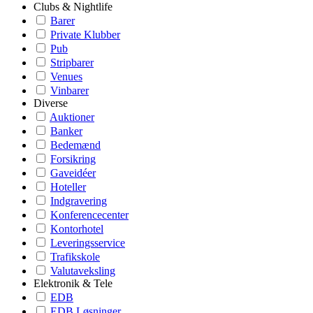
Clubs & Nightlife
Barer
Private Klubber
Pub
Stripbarer
Venues
Vinbarer
Diverse
Auktioner
Banker
Bedemænd
Forsikring
Gaveidéer
Hoteller
Indgravering
Konferencecenter
Kontorhotel
Leveringsservice
Trafikskole
Valutaveksling
Elektronik & Tele
EDB
EDB Løsninger