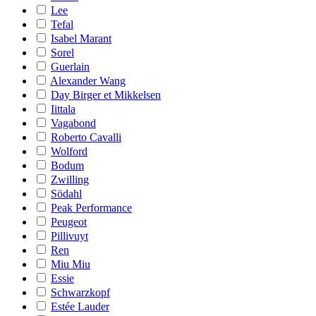
Lee
Tefal
Isabel Marant
Sorel
Guerlain
Alexander Wang
Day Birger et Mikkelsen
Iittala
Vagabond
Roberto Cavalli
Wolford
Bodum
Zwilling
Södahl
Peak Performance
Peugeot
Pillivuyt
Ren
Miu Miu
Essie
Schwarzkopf
Estée Lauder