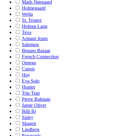
Mads Nørgaard
Holmegaard
Wella
St. Tropez
Helmut Lang
Teva
Armani Jeans
Salomon
Bruuns Bazaar
French Connection
Omega
Canon
Hay
Eva Solo
Hunter
Trip Trap
Pierre Balmain
Jamie Oliver
Billi Bi
Sisley
Skagen
Lindberg
Panasonic