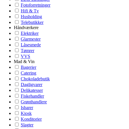
Fotoforretninger
Hifi & Tv
Husholding
Telebutikker
Håndværkere
Elektriker
Glarmester
Låsesmede
Tømrer
VVS
Mad & Vin
Bagerier
Catering
Chokoladebutik
Dagligvarer
Delikatesser
Fiskehandler
Grønthandlere
Isbarer
Kiosk
Konditorier
Slagter