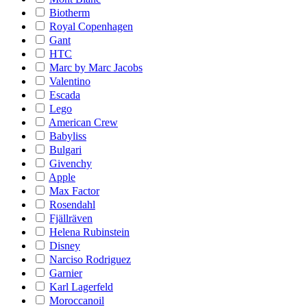
Biotherm
Royal Copenhagen
Gant
HTC
Marc by Marc Jacobs
Valentino
Escada
Lego
American Crew
Babyliss
Bulgari
Givenchy
Apple
Max Factor
Rosendahl
Fjällräven
Helena Rubinstein
Disney
Narciso Rodriguez
Garnier
Karl Lagerfeld
Moroccanoil