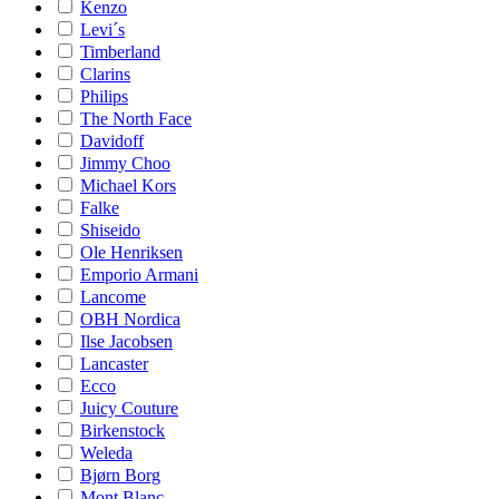
Kenzo
Levi´s
Timberland
Clarins
Philips
The North Face
Davidoff
Jimmy Choo
Michael Kors
Falke
Shiseido
Ole Henriksen
Emporio Armani
Lancome
OBH Nordica
Ilse Jacobsen
Lancaster
Ecco
Juicy Couture
Birkenstock
Weleda
Bjørn Borg
Mont Blanc