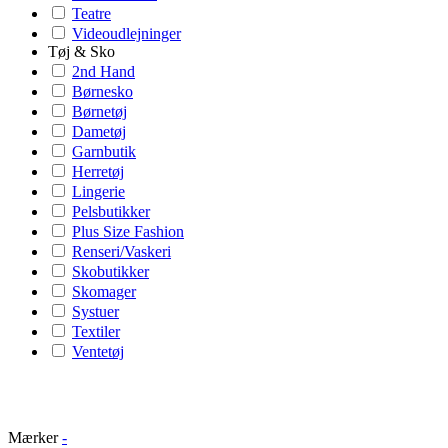
Teatre
Videoudlejninger
Tøj & Sko
2nd Hand
Børnesko
Børnetøj
Dametøj
Garnbutik
Herretøj
Lingerie
Pelsbutikker
Plus Size Fashion
Renseri/Vaskeri
Skobutikker
Skomager
Systuer
Textiler
Ventetøj
Mærker
-