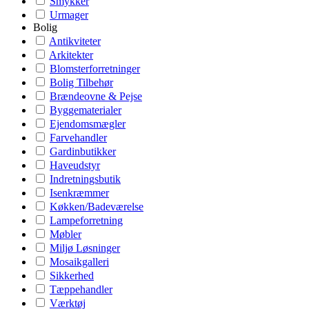
Smykker
Urmager
Bolig
Antikviteter
Arkitekter
Blomsterforretninger
Bolig Tilbehør
Brændeovne & Pejse
Byggematerialer
Ejendomsmægler
Farvehandler
Gardinbutikker
Haveudstyr
Indretningsbutik
Isenkræmmer
Køkken/Badeværelse
Lampeforretning
Møbler
Miljø Løsninger
Mosaikgalleri
Sikkerhed
Tæppehandler
Værktøj