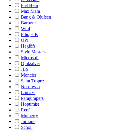
Piet Hein
Max Mara
Bang & Olufsen
Barbour
Wmf
Filippa K
OPI
Haglöfs
Style Masters
Microsoft
Quiksilver
JBS
Moncler
Saint Tropez
Nespresso
Lamaze
Parajumpers
Hoptimist
Reef
Mulberry
Jurlique
Scholl