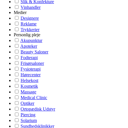
Slik & Konfekture
Vinhandler
Medier
Designere
Reklame
Trykkerier
Personlig pleje
Akupunktur
Apoteker
Beauty Saloner
Fodterapi
Frisørsaloner
Fysioterapi
Hørecenter
Helsekost
Kosmetik
Massage
Medical Clinic
Optiker
Ortopædisk Udstyr
Piercing
Solarium
Sundhedsklinikker