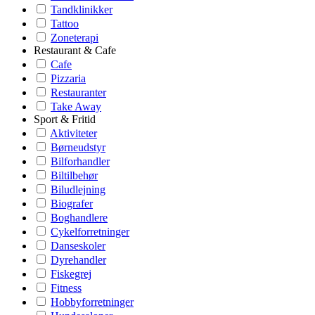
Tandklinikker
Tattoo
Zoneterapi
Restaurant & Cafe
Cafe
Pizzaria
Restauranter
Take Away
Sport & Fritid
Aktiviteter
Børneudstyr
Bilforhandler
Biltilbehør
Biludlejning
Biografer
Boghandlere
Cykelforretninger
Danseskoler
Dyrehandler
Fiskegrej
Fitness
Hobbyforretninger