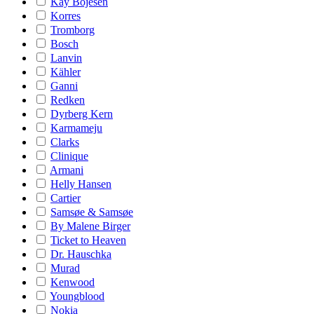
Kay Bojesen
Korres
Tromborg
Bosch
Lanvin
Kähler
Ganni
Redken
Dyrberg Kern
Karmameju
Clarks
Clinique
Armani
Helly Hansen
Cartier
Samsøe & Samsøe
By Malene Birger
Ticket to Heaven
Dr. Hauschka
Murad
Kenwood
Youngblood
Nokia