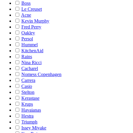
Boss
Le Creuset
Acne
Kevin Murphy
Fred Perry
Oakley
Persol
Hummel
KitchenAid
Rains
Nina Ricci
Cacharel
Nomess Copenhagen
Carrera
Casio
Stelton
Kerastase
Krups
Havaianas
Hestra
Triumph
Issey Miyake