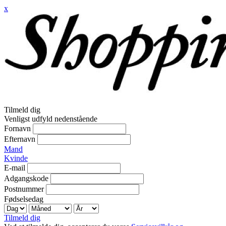
x
Tilmeld dig
Venligst udfyld nedenstående
Fornavn
Efternavn
Mand
Kvinde
E-mail
Adgangskode
Postnummer
Fødselsedag
Tilmeld dig