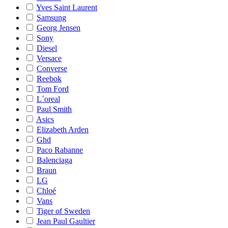
Yves Saint Laurent
Samsung
Georg Jensen
Sony
Diesel
Versace
Converse
Reebok
Tom Ford
L´oreal
Paul Smith
Asics
Elizabeth Arden
Ghd
Paco Rabanne
Balenciaga
Braun
LG
Chloé
Vans
Tiger of Sweden
Jean Paul Gaultier