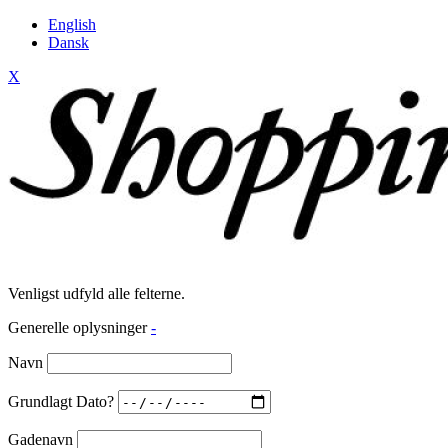
English
Dansk
X
Venligst udfyld alle felterne.
Generelle oplysninger
-
Navn
Grundlagt Dato?
Gadenavn