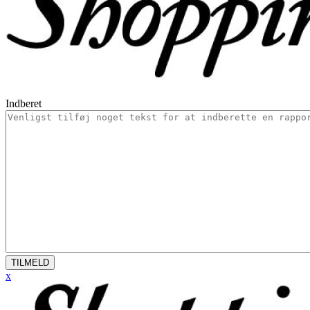
Indberet
TILMELD
x