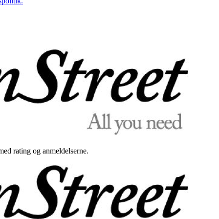
politik.
med rating og anmeldelserne.