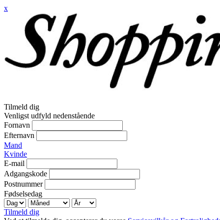
x
Tilmeld dig
Venligst udfyld nedenstående
Fornavn
Efternavn
Mand
Kvinde
E-mail
Adgangskode
Postnummer
Fødselsedag
Tilmeld dig