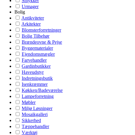
Smykker
Urmager
Bolig
Antikviteter
Arkitekter
Blomsterforretninger
Bolig Tilbehør
Brændeovne & Pejse
Byggematerialer
Ejendomsmægler
Farvehandler
Gardinbutikker
Haveudstyr
Indretningsbutik
Isenkræmmer
Køkken/Badeværelse
Lampeforretning
Møbler
Miljø Løsninger
Mosaikgalleri
Sikkerhed
Tæppehandler
Værktøj