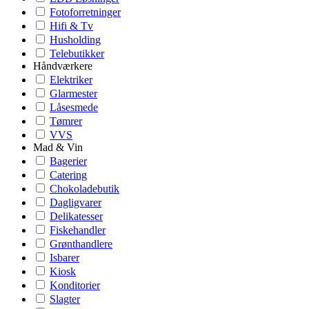
Fotoforretninger
Hifi & Tv
Husholding
Telebutikker
Håndværkere
Elektriker
Glarmester
Låsesmede
Tømrer
VVS
Mad & Vin
Bagerier
Catering
Chokoladebutik
Dagligvarer
Delikatesser
Fiskehandler
Grønthandlere
Isbarer
Kiosk
Konditorier
Slagter