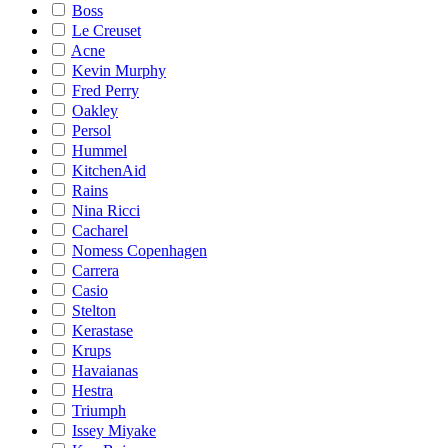
Boss
Le Creuset
Acne
Kevin Murphy
Fred Perry
Oakley
Persol
Hummel
KitchenAid
Rains
Nina Ricci
Cacharel
Nomess Copenhagen
Carrera
Casio
Stelton
Kerastase
Krups
Havaianas
Hestra
Triumph
Issey Miyake