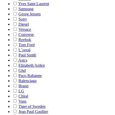
Yves Saint Laurent
Samsung
Georg Jensen
Sony
Diesel
Versace
Converse
Reebok
Tom Ford
L´oreal
Paul Smith
Asics
Elizabeth Arden
Ghd
Paco Rabanne
Balenciaga
Braun
LG
Chloé
Vans
Tiger of Sweden
Jean Paul Gaultier