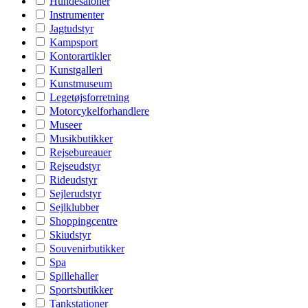
Hundesaloner
Instrumenter
Jagtudstyr
Kampsport
Kontorartikler
Kunstgalleri
Kunstmuseum
Legetøjsforretning
Motorcykelforhandlere
Museer
Musikbutikker
Rejsebureauer
Rejseudstyr
Rideudstyr
Sejlerudstyr
Sejlklubber
Shoppingcentre
Skiudstyr
Souvenirbutikker
Spa
Spillehaller
Sportsbutikker
Tankstationer