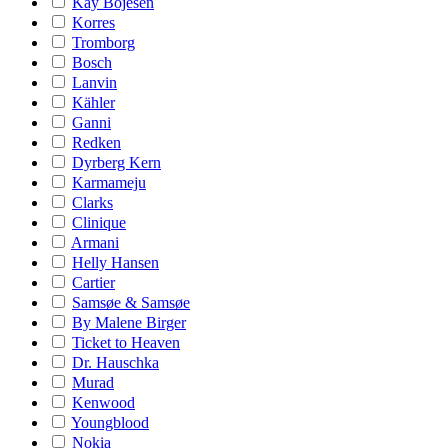
Kay Bojesen
Korres
Tromborg
Bosch
Lanvin
Kähler
Ganni
Redken
Dyrberg Kern
Karmameju
Clarks
Clinique
Armani
Helly Hansen
Cartier
Samsøe & Samsøe
By Malene Birger
Ticket to Heaven
Dr. Hauschka
Murad
Kenwood
Youngblood
Nokia