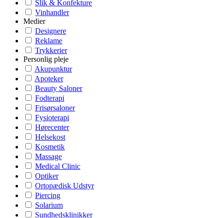
Slik & Konfekture
Vinhandler
Medier
Designere
Reklame
Trykkerier
Personlig pleje
Akupunktur
Apoteker
Beauty Saloner
Fodterapi
Frisørsaloner
Fysioterapi
Hørecenter
Helsekost
Kosmetik
Massage
Medical Clinic
Optiker
Ortopædisk Udstyr
Piercing
Solarium
Sundhedsklinikker