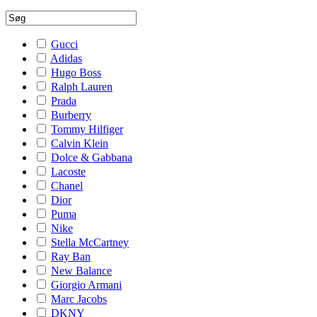
Gucci
Adidas
Hugo Boss
Ralph Lauren
Prada
Burberry
Tommy Hilfiger
Calvin Klein
Dolce & Gabbana
Lacoste
Chanel
Dior
Puma
Nike
Stella McCartney
Ray Ban
New Balance
Giorgio Armani
Marc Jacobs
DKNY