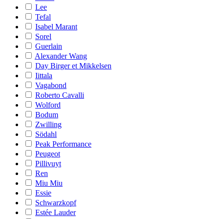
Lee
Tefal
Isabel Marant
Sorel
Guerlain
Alexander Wang
Day Birger et Mikkelsen
Iittala
Vagabond
Roberto Cavalli
Wolford
Bodum
Zwilling
Södahl
Peak Performance
Peugeot
Pillivuyt
Ren
Miu Miu
Essie
Schwarzkopf
Estée Lauder