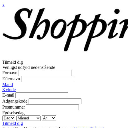
x
Tilmeld dig
Venligst udfyld nedenstående
Fornavn
Efternavn
Mand
Kvinde
E-mail
Adgangskode
Postnummer
Fødselsedag
Tilmeld dig