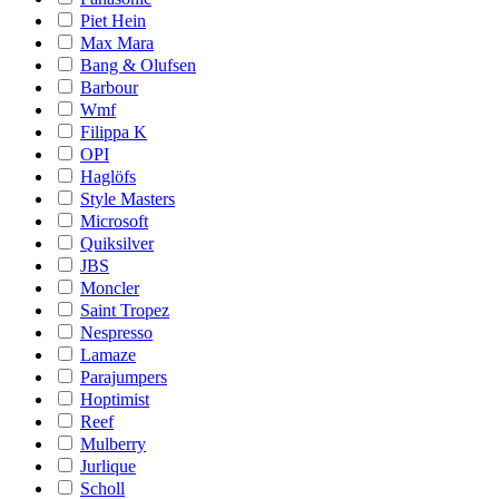
Piet Hein
Max Mara
Bang & Olufsen
Barbour
Wmf
Filippa K
OPI
Haglöfs
Style Masters
Microsoft
Quiksilver
JBS
Moncler
Saint Tropez
Nespresso
Lamaze
Parajumpers
Hoptimist
Reef
Mulberry
Jurlique
Scholl