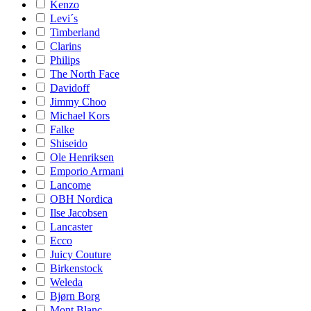
Kenzo
Levi´s
Timberland
Clarins
Philips
The North Face
Davidoff
Jimmy Choo
Michael Kors
Falke
Shiseido
Ole Henriksen
Emporio Armani
Lancome
OBH Nordica
Ilse Jacobsen
Lancaster
Ecco
Juicy Couture
Birkenstock
Weleda
Bjørn Borg
Mont Blanc