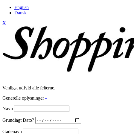
English
Dansk
X
Venligst udfyld alle felterne.
Generelle oplysninger
-
Navn
Grundlagt Dato?
Gadenavn