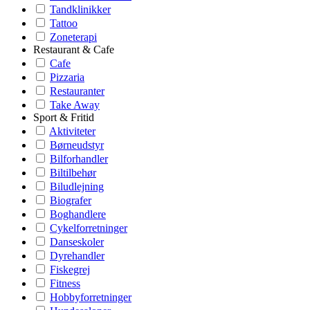
Tandklinikker
Tattoo
Zoneterapi
Restaurant & Cafe
Cafe
Pizzaria
Restauranter
Take Away
Sport & Fritid
Aktiviteter
Børneudstyr
Bilforhandler
Biltilbehør
Biludlejning
Biografer
Boghandlere
Cykelforretninger
Danseskoler
Dyrehandler
Fiskegrej
Fitness
Hobbyforretninger