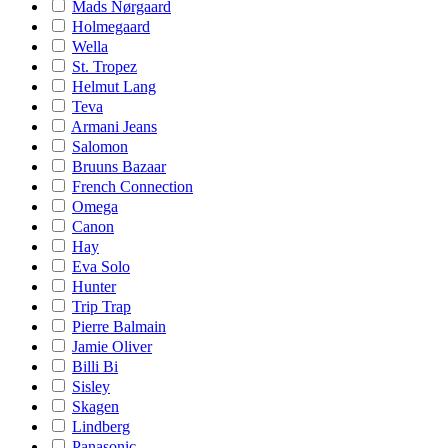
Mads Nørgaard
Holmegaard
Wella
St. Tropez
Helmut Lang
Teva
Armani Jeans
Salomon
Bruuns Bazaar
French Connection
Omega
Canon
Hay
Eva Solo
Hunter
Trip Trap
Pierre Balmain
Jamie Oliver
Billi Bi
Sisley
Skagen
Lindberg
Panasonic