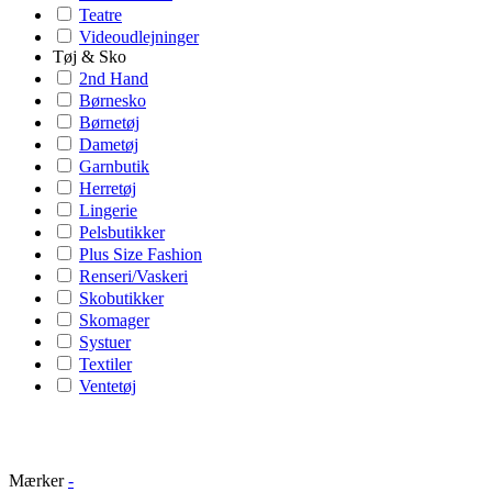
Teatre
Videoudlejninger
Tøj & Sko
2nd Hand
Børnesko
Børnetøj
Dametøj
Garnbutik
Herretøj
Lingerie
Pelsbutikker
Plus Size Fashion
Renseri/Vaskeri
Skobutikker
Skomager
Systuer
Textiler
Ventetøj
Mærker
-