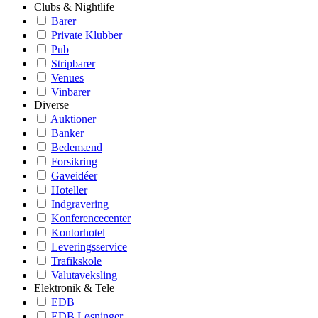
Clubs & Nightlife
Barer
Private Klubber
Pub
Stripbarer
Venues
Vinbarer
Diverse
Auktioner
Banker
Bedemænd
Forsikring
Gaveidéer
Hoteller
Indgravering
Konferencecenter
Kontorhotel
Leveringsservice
Trafikskole
Valutaveksling
Elektronik & Tele
EDB
EDB Løsninger