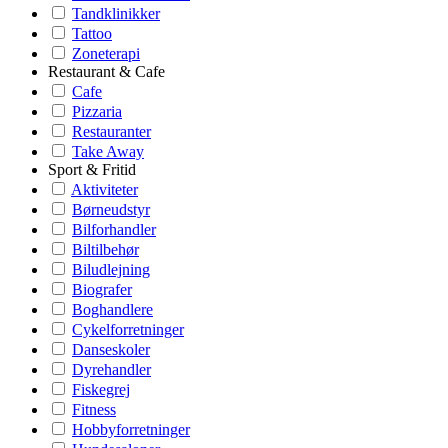
Tandklinikker
Tattoo
Zoneterapi
Restaurant & Cafe
Cafe
Pizzaria
Restauranter
Take Away
Sport & Fritid
Aktiviteter
Børneudstyr
Bilforhandler
Biltilbehør
Biludlejning
Biografer
Boghandlere
Cykelforretninger
Danseskoler
Dyrehandler
Fiskegrej
Fitness
Hobbyforretninger