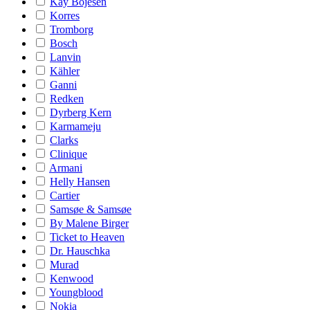
Kay Bojesen
Korres
Tromborg
Bosch
Lanvin
Kähler
Ganni
Redken
Dyrberg Kern
Karmameju
Clarks
Clinique
Armani
Helly Hansen
Cartier
Samsøe & Samsøe
By Malene Birger
Ticket to Heaven
Dr. Hauschka
Murad
Kenwood
Youngblood
Nokia