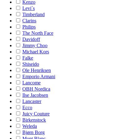
Kenzo
Levi´s
Timberland
Clarins
Philips
The North Face
Davidoff
Jimmy Choo
Michael Kors
Falke
Shiseido
Ole Henriksen
Emporio Armani
Lancome
OBH Nordica
Ilse Jacobsen
Lancaster
Ecco
Juicy Couture
Birkenstock
Weleda
Bjørn Borg
Mont Blanc