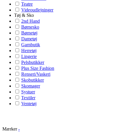
Teatre
Videoudlejninger
Tøj & Sko
2nd Hand
Børnesko
Børnetøj
Dametøj
Garnbutik
Herretøj
Lingerie
Pelsbutikker
Plus Size Fashion
Renseri/Vaskeri
Skobutikker
Skomager
Systuer
Textiler
Ventetøj
Mærker
-