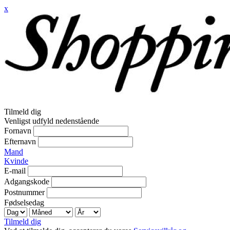
x
Tilmeld dig
Venligst udfyld nedenstående
Fornavn
Efternavn
Mand
Kvinde
E-mail
Adgangskode
Postnummer
Fødselsedag
Tilmeld dig