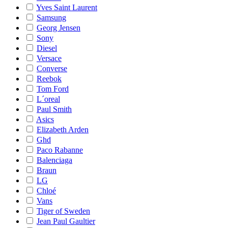
Yves Saint Laurent
Samsung
Georg Jensen
Sony
Diesel
Versace
Converse
Reebok
Tom Ford
L´oreal
Paul Smith
Asics
Elizabeth Arden
Ghd
Paco Rabanne
Balenciaga
Braun
LG
Chloé
Vans
Tiger of Sweden
Jean Paul Gaultier