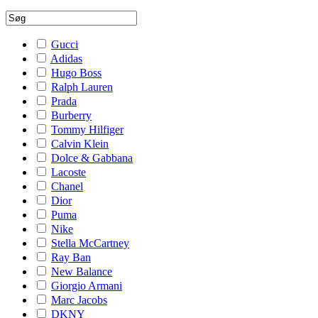
Gucci
Adidas
Hugo Boss
Ralph Lauren
Prada
Burberry
Tommy Hilfiger
Calvin Klein
Dolce & Gabbana
Lacoste
Chanel
Dior
Puma
Nike
Stella McCartney
Ray Ban
New Balance
Giorgio Armani
Marc Jacobs
DKNY