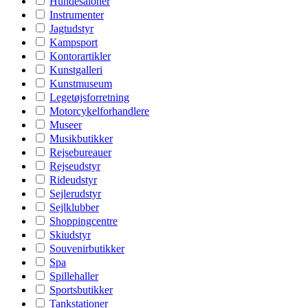
Hundesaloner
Instrumenter
Jagtudstyr
Kampsport
Kontorartikler
Kunstgalleri
Kunstmuseum
Legetøjsforretning
Motorcykelforhandlere
Museer
Musikbutikker
Rejsebureauer
Rejseudstyr
Rideudstyr
Sejlerudstyr
Sejlklubber
Shoppingcentre
Skiudstyr
Souvenirbutikker
Spa
Spillehaller
Sportsbutikker
Tankstationer