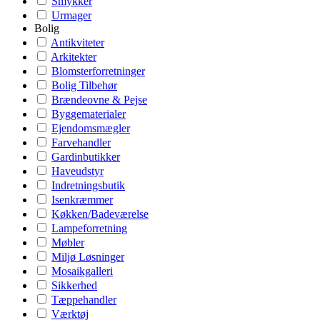
Smykker
Urmager
Bolig
Antikviteter
Arkitekter
Blomsterforretninger
Bolig Tilbehør
Brændeovne & Pejse
Byggematerialer
Ejendomsmægler
Farvehandler
Gardinbutikker
Haveudstyr
Indretningsbutik
Isenkræmmer
Køkken/Badeværelse
Lampeforretning
Møbler
Miljø Løsninger
Mosaikgalleri
Sikkerhed
Tæppehandler
Værktøj