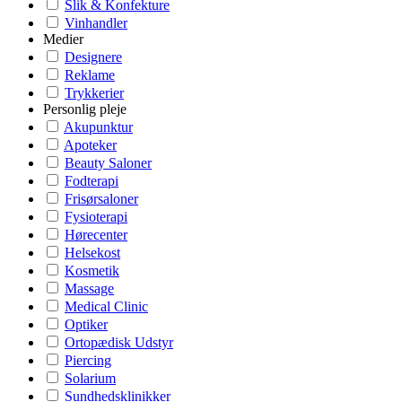
Slik & Konfekture
Vinhandler
Medier
Designere
Reklame
Trykkerier
Personlig pleje
Akupunktur
Apoteker
Beauty Saloner
Fodterapi
Frisørsaloner
Fysioterapi
Hørecenter
Helsekost
Kosmetik
Massage
Medical Clinic
Optiker
Ortopædisk Udstyr
Piercing
Solarium
Sundhedsklinikker