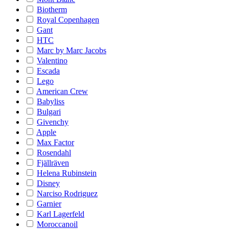
Biotherm
Royal Copenhagen
Gant
HTC
Marc by Marc Jacobs
Valentino
Escada
Lego
American Crew
Babyliss
Bulgari
Givenchy
Apple
Max Factor
Rosendahl
Fjällräven
Helena Rubinstein
Disney
Narciso Rodriguez
Garnier
Karl Lagerfeld
Moroccanoil