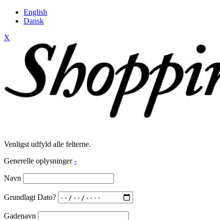
English
Dansk
X
Venligst udfyld alle felterne.
Generelle oplysninger
-
Navn
Grundlagt Dato?
Gadenavn