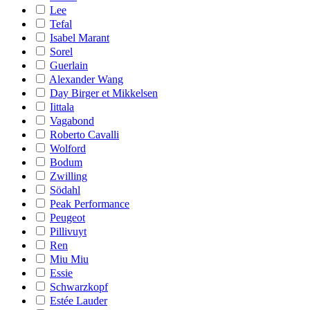
Lee
Tefal
Isabel Marant
Sorel
Guerlain
Alexander Wang
Day Birger et Mikkelsen
Iittala
Vagabond
Roberto Cavalli
Wolford
Bodum
Zwilling
Södahl
Peak Performance
Peugeot
Pillivuyt
Ren
Miu Miu
Essie
Schwarzkopf
Estée Lauder