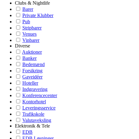
Clubs & Nightlife
Barer
Private Klubber
Pub
Stripbarer
Venues
Vinbarer
Diverse
Auktioner
Banker
Bedemænd
Forsikring
Gaveidéer
Hoteller
Indgravering
Konferencecenter
Kontorhotel
Leveringsservice
Trafikskole
Valutaveksling
Elektronik & Tele
EDB
EDB Løsninger