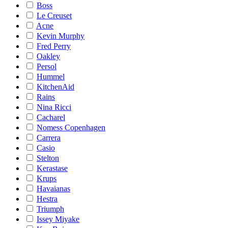
Boss
Le Creuset
Acne
Kevin Murphy
Fred Perry
Oakley
Persol
Hummel
KitchenAid
Rains
Nina Ricci
Cacharel
Nomess Copenhagen
Carrera
Casio
Stelton
Kerastase
Krups
Havaianas
Hestra
Triumph
Issey Miyake