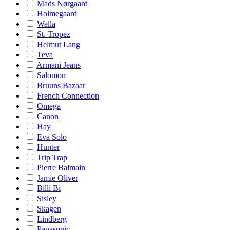
Mads Nørgaard
Holmegaard
Wella
St. Tropez
Helmut Lang
Teva
Armani Jeans
Salomon
Bruuns Bazaar
French Connection
Omega
Canon
Hay
Eva Solo
Hunter
Trip Trap
Pierre Balmain
Jamie Oliver
Billi Bi
Sisley
Skagen
Lindberg
Panasonic