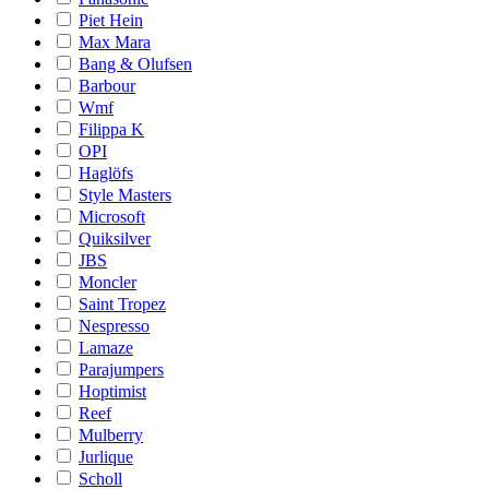
Piet Hein
Max Mara
Bang & Olufsen
Barbour
Wmf
Filippa K
OPI
Haglöfs
Style Masters
Microsoft
Quiksilver
JBS
Moncler
Saint Tropez
Nespresso
Lamaze
Parajumpers
Hoptimist
Reef
Mulberry
Jurlique
Scholl