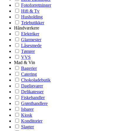
Fotoforretninger
Hifi & Tv
Husholding
Telebutikker
Håndværkere
Elektriker
Glarmester
Låsesmede
Tømrer
VVS
Mad & Vin
Bagerier
Catering
Chokoladebutik
Dagligvarer
Delikatesser
Fiskehandler
Grønthandlere
Isbarer
Kiosk
Konditorier
Slagter