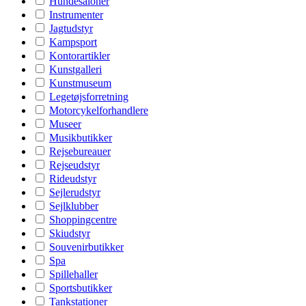
Hundesaloner
Instrumenter
Jagtudstyr
Kampsport
Kontorartikler
Kunstgalleri
Kunstmuseum
Legetøjsforretning
Motorcykelforhandlere
Museer
Musikbutikker
Rejsebureauer
Rejseudstyr
Rideudstyr
Sejlerudstyr
Sejlklubber
Shoppingcentre
Skiudstyr
Souvenirbutikker
Spa
Spillehaller
Sportsbutikker
Tankstationer