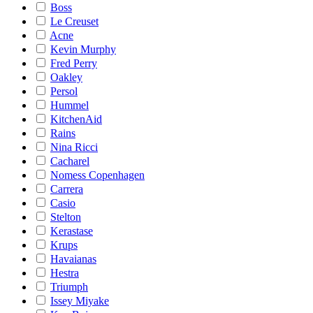
Boss
Le Creuset
Acne
Kevin Murphy
Fred Perry
Oakley
Persol
Hummel
KitchenAid
Rains
Nina Ricci
Cacharel
Nomess Copenhagen
Carrera
Casio
Stelton
Kerastase
Krups
Havaianas
Hestra
Triumph
Issey Miyake