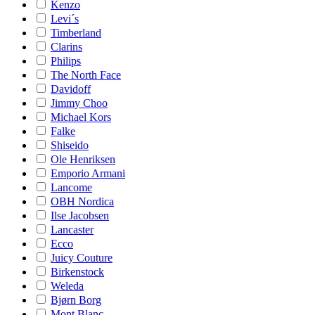
Kenzo
Levi´s
Timberland
Clarins
Philips
The North Face
Davidoff
Jimmy Choo
Michael Kors
Falke
Shiseido
Ole Henriksen
Emporio Armani
Lancome
OBH Nordica
Ilse Jacobsen
Lancaster
Ecco
Juicy Couture
Birkenstock
Weleda
Bjørn Borg
Mont Blanc