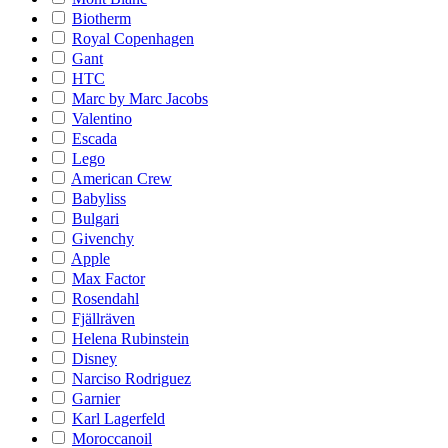
Biotherm
Royal Copenhagen
Gant
HTC
Marc by Marc Jacobs
Valentino
Escada
Lego
American Crew
Babyliss
Bulgari
Givenchy
Apple
Max Factor
Rosendahl
Fjällräven
Helena Rubinstein
Disney
Narciso Rodriguez
Garnier
Karl Lagerfeld
Moroccanoil