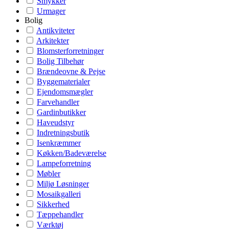
Smykker
Urmager
Bolig
Antikviteter
Arkitekter
Blomsterforretninger
Bolig Tilbehør
Brændeovne & Pejse
Byggematerialer
Ejendomsmægler
Farvehandler
Gardinbutikker
Haveudstyr
Indretningsbutik
Isenkræmmer
Køkken/Badeværelse
Lampeforretning
Møbler
Miljø Løsninger
Mosaikgalleri
Sikkerhed
Tæppehandler
Værktøj