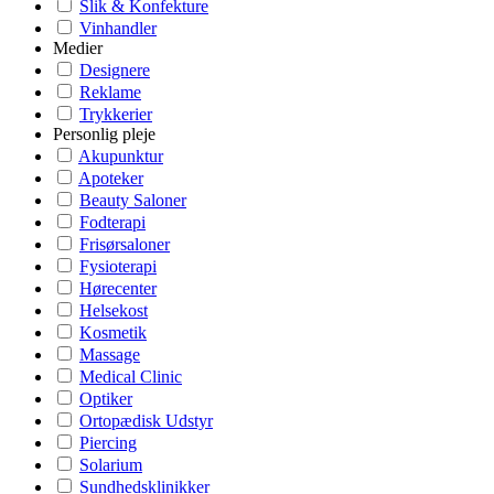
Slik & Konfekture
Vinhandler
Medier
Designere
Reklame
Trykkerier
Personlig pleje
Akupunktur
Apoteker
Beauty Saloner
Fodterapi
Frisørsaloner
Fysioterapi
Hørecenter
Helsekost
Kosmetik
Massage
Medical Clinic
Optiker
Ortopædisk Udstyr
Piercing
Solarium
Sundhedsklinikker