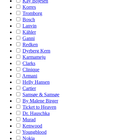
Kay Bojesen
Korres
Tromborg
Bosch
Lanvin
Kähler
Ganni
Redken
Dyrberg Kern
Karmameju
Clarks
Clinique
Armani
Helly Hansen
Cartier
Samsøe & Samsøe
By Malene Birger
Ticket to Heaven
Dr. Hauschka
Murad
Kenwood
Youngblood
Nokia