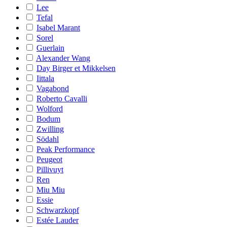
Lee
Tefal
Isabel Marant
Sorel
Guerlain
Alexander Wang
Day Birger et Mikkelsen
Iittala
Vagabond
Roberto Cavalli
Wolford
Bodum
Zwilling
Södahl
Peak Performance
Peugeot
Pillivuyt
Ren
Miu Miu
Essie
Schwarzkopf
Estée Lauder