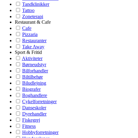
Tandklinikker
Tattoo
Zoneterapi
Restaurant & Cafe
Cafe
Pizzaria
Restauranter
Take Away
Sport & Fritid
Aktiviteter
Børneudstyr
Bilforhandler
Biltilbehør
Biludlejning
Biografer
Boghandlere
Cykelforretninger
Danseskoler
Dyrehandler
Fiskegrej
Fitness
Hobbyforretninger