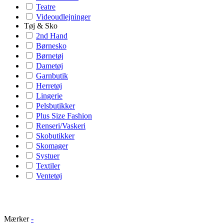
Teatre
Videoudlejninger
Tøj & Sko
2nd Hand
Børnesko
Børnetøj
Dametøj
Garnbutik
Herretøj
Lingerie
Pelsbutikker
Plus Size Fashion
Renseri/Vaskeri
Skobutikker
Skomager
Systuer
Textiler
Ventetøj
Mærker
-