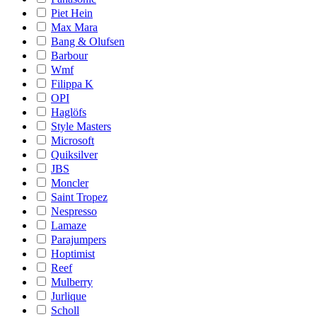
Piet Hein
Max Mara
Bang & Olufsen
Barbour
Wmf
Filippa K
OPI
Haglöfs
Style Masters
Microsoft
Quiksilver
JBS
Moncler
Saint Tropez
Nespresso
Lamaze
Parajumpers
Hoptimist
Reef
Mulberry
Jurlique
Scholl