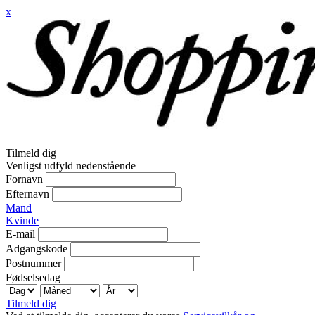
x
Tilmeld dig
Venligst udfyld nedenstående
Fornavn
Efternavn
Mand
Kvinde
E-mail
Adgangskode
Postnummer
Fødselsedag
Tilmeld dig