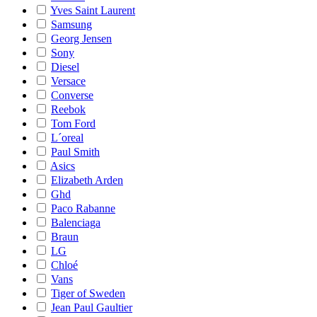
Yves Saint Laurent
Samsung
Georg Jensen
Sony
Diesel
Versace
Converse
Reebok
Tom Ford
L´oreal
Paul Smith
Asics
Elizabeth Arden
Ghd
Paco Rabanne
Balenciaga
Braun
LG
Chloé
Vans
Tiger of Sweden
Jean Paul Gaultier