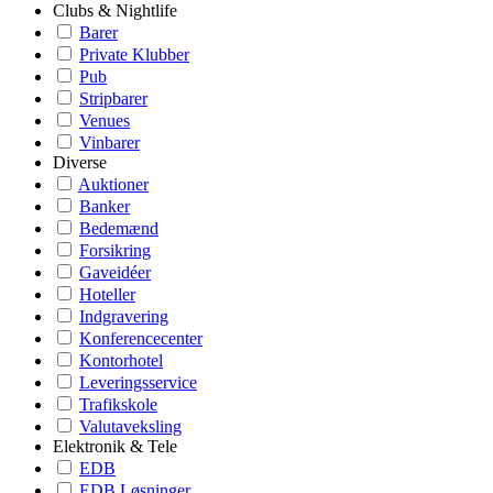
Clubs & Nightlife
Barer
Private Klubber
Pub
Stripbarer
Venues
Vinbarer
Diverse
Auktioner
Banker
Bedemænd
Forsikring
Gaveidéer
Hoteller
Indgravering
Konferencecenter
Kontorhotel
Leveringsservice
Trafikskole
Valutaveksling
Elektronik & Tele
EDB
EDB Løsninger