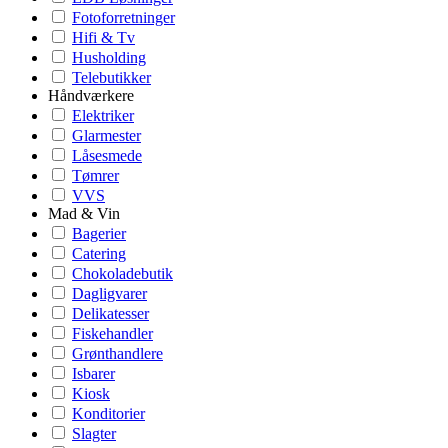
Fotoforretninger
Hifi & Tv
Husholding
Telebutikker
Håndværkere
Elektriker
Glarmester
Låsesmede
Tømrer
VVS
Mad & Vin
Bagerier
Catering
Chokoladebutik
Dagligvarer
Delikatesser
Fiskehandler
Grønthandlere
Isbarer
Kiosk
Konditorier
Slagter