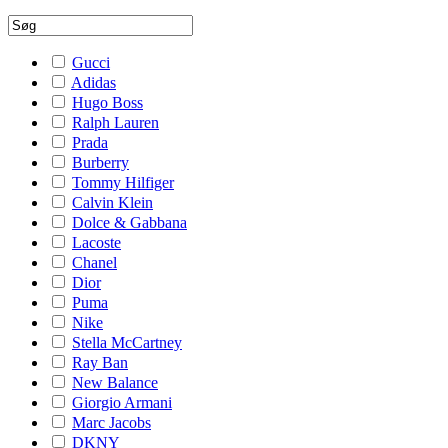
Gucci
Adidas
Hugo Boss
Ralph Lauren
Prada
Burberry
Tommy Hilfiger
Calvin Klein
Dolce & Gabbana
Lacoste
Chanel
Dior
Puma
Nike
Stella McCartney
Ray Ban
New Balance
Giorgio Armani
Marc Jacobs
DKNY