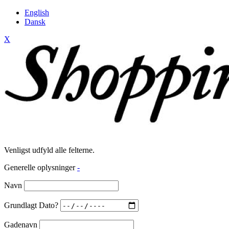
English
Dansk
X
Venligst udfyld alle felterne.
Generelle oplysninger
-
Navn
Grundlagt Dato?
Gadenavn