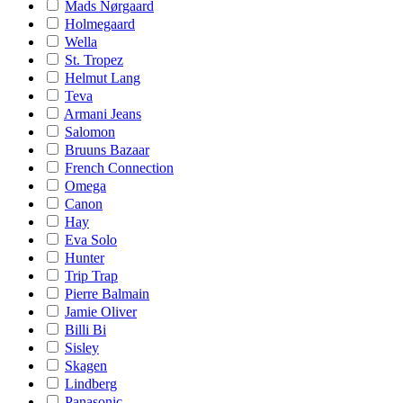
Mads Nørgaard
Holmegaard
Wella
St. Tropez
Helmut Lang
Teva
Armani Jeans
Salomon
Bruuns Bazaar
French Connection
Omega
Canon
Hay
Eva Solo
Hunter
Trip Trap
Pierre Balmain
Jamie Oliver
Billi Bi
Sisley
Skagen
Lindberg
Panasonic