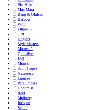
Piet Hein
Max Mara
Bang & Olufsen
Barbour
Wmf
Filippa K
OPI
Haglöfs
Style Masters
Microsoft
Quiksilver
JBS
Moncler
Saint Tropez
Nespresso
Lamaze
Parajumpers
Hoptimist
Reef
Mulberry
Jurlique
Scholl