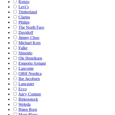
Kenzo
Levi´s
Timberland
Clarins
Philips
The North Face
Davidoff
Jimmy Choo
Michael Kors
Falke
Shiseido
Ole Henriksen
Emporio Armani
Lancome
OBH Nordica
Ilse Jacobsen
Lancaster
Ecco
Juicy Couture
Birkenstock
Weleda
Bjørn Borg
Mont Blanc