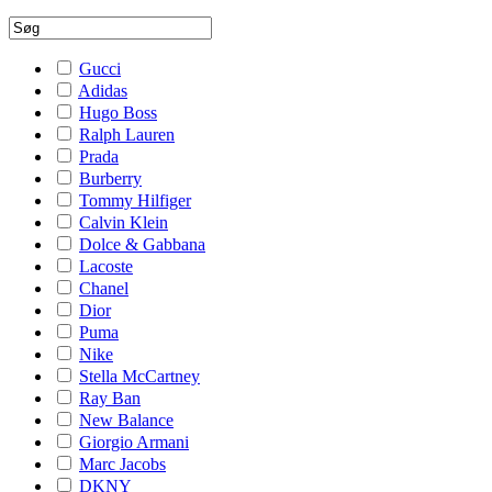
Gucci
Adidas
Hugo Boss
Ralph Lauren
Prada
Burberry
Tommy Hilfiger
Calvin Klein
Dolce & Gabbana
Lacoste
Chanel
Dior
Puma
Nike
Stella McCartney
Ray Ban
New Balance
Giorgio Armani
Marc Jacobs
DKNY