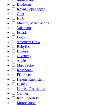
Biotherm
Royal Copenhagen
Gant
HTC
Marc by Marc Jacobs
Valentino
Escada
Lego
American Crew
Babyliss
Bulgari
Givenchy
Apple
Max Factor
Rosendahl
Fjällräven
Helena Rubinstein
Disney
Narciso Rodriguez
Garnier
Karl Lagerfeld
Moroccanoil