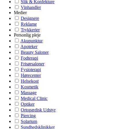
Slik & Konfekture
Vinhandler
Medier
Designere
Reklame
Trykkerier
Personlig pleje
Akupunktur
Apoteker
Beauty Saloner
Fodterapi
Frisørsaloner
Fysioterapi
Hørecenter
Helsekost
Kosmetik
Massage
Medical Clinic
Optiker
Ortopædisk Udstyr
Piercing
Solarium
Sundhedsklinikker