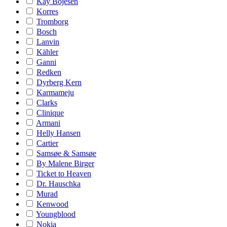
Kay Bojesen
Korres
Tromborg
Bosch
Lanvin
Kähler
Ganni
Redken
Dyrberg Kern
Karmameju
Clarks
Clinique
Armani
Helly Hansen
Cartier
Samsøe & Samsøe
By Malene Birger
Ticket to Heaven
Dr. Hauschka
Murad
Kenwood
Youngblood
Nokia