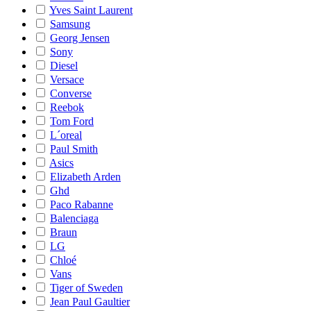
Yves Saint Laurent
Samsung
Georg Jensen
Sony
Diesel
Versace
Converse
Reebok
Tom Ford
L´oreal
Paul Smith
Asics
Elizabeth Arden
Ghd
Paco Rabanne
Balenciaga
Braun
LG
Chloé
Vans
Tiger of Sweden
Jean Paul Gaultier