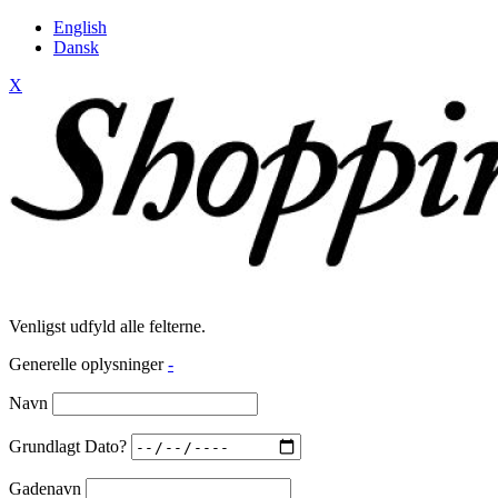
English
Dansk
X
Venligst udfyld alle felterne.
Generelle oplysninger
-
Navn
Grundlagt Dato?
Gadenavn