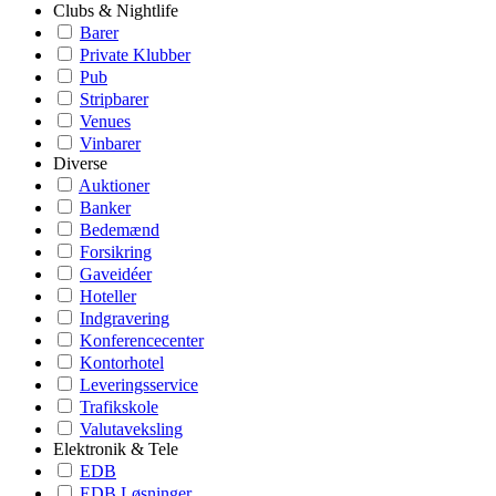
Clubs & Nightlife
Barer
Private Klubber
Pub
Stripbarer
Venues
Vinbarer
Diverse
Auktioner
Banker
Bedemænd
Forsikring
Gaveidéer
Hoteller
Indgravering
Konferencecenter
Kontorhotel
Leveringsservice
Trafikskole
Valutaveksling
Elektronik & Tele
EDB
EDB Løsninger