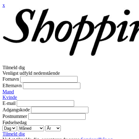
x
Tilmeld dig
Venligst udfyld nedenstående
Fornavn
Efternavn
Mand
Kvinde
E-mail
Adgangskode
Postnummer
Fødselsedag
Tilmeld dig