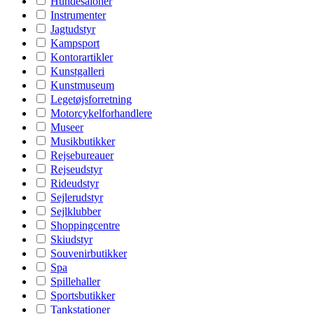
Hundesaloner
Instrumenter
Jagtudstyr
Kampsport
Kontorartikler
Kunstgalleri
Kunstmuseum
Legetøjsforretning
Motorcykelforhandlere
Museer
Musikbutikker
Rejsebureauer
Rejseudstyr
Rideudstyr
Sejlerudstyr
Sejlklubber
Shoppingcentre
Skiudstyr
Souvenirbutikker
Spa
Spillehaller
Sportsbutikker
Tankstationer