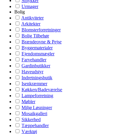
Smykker
Urmager
Bolig
Antikviteter
Arkitekter
Blomsterforretninger
Bolig Tilbehør
Brændeovne & Pejse
Byggematerialer
Ejendomsmægler
Farvehandler
Gardinbutikker
Haveudstyr
Indretningsbutik
Isenkræmmer
Køkken/Badeværelse
Lampeforretning
Møbler
Miljø Løsninger
Mosaikgalleri
Sikkerhed
Tæppehandler
Værktøj