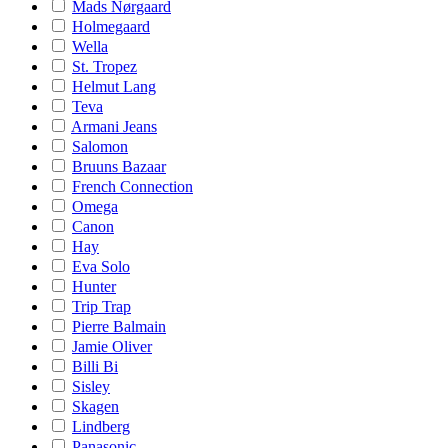
Mads Nørgaard
Holmegaard
Wella
St. Tropez
Helmut Lang
Teva
Armani Jeans
Salomon
Bruuns Bazaar
French Connection
Omega
Canon
Hay
Eva Solo
Hunter
Trip Trap
Pierre Balmain
Jamie Oliver
Billi Bi
Sisley
Skagen
Lindberg
Panasonic