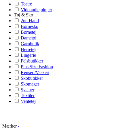
Teatre
Videoudlejninger
Tøj & Sko
2nd Hand
Børnesko
Børnetøj
Dametøj
Garnbutik
Herretøj
Lingerie
Pelsbutikker
Plus Size Fashion
Renseri/Vaskeri
Skobutikker
Skomager
Systuer
Textiler
Ventetøj
Mærker
-