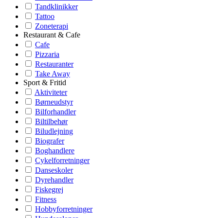
Tandklinikker
Tattoo
Zoneterapi
Restaurant & Cafe
Cafe
Pizzaria
Restauranter
Take Away
Sport & Fritid
Aktiviteter
Børneudstyr
Bilforhandler
Biltilbehør
Biludlejning
Biografer
Boghandlere
Cykelforretninger
Danseskoler
Dyrehandler
Fiskegrej
Fitness
Hobbyforretninger