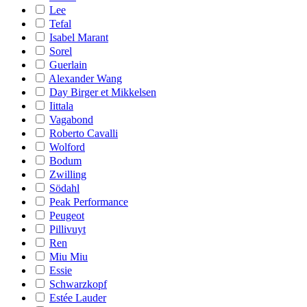
Lee
Tefal
Isabel Marant
Sorel
Guerlain
Alexander Wang
Day Birger et Mikkelsen
Iittala
Vagabond
Roberto Cavalli
Wolford
Bodum
Zwilling
Södahl
Peak Performance
Peugeot
Pillivuyt
Ren
Miu Miu
Essie
Schwarzkopf
Estée Lauder