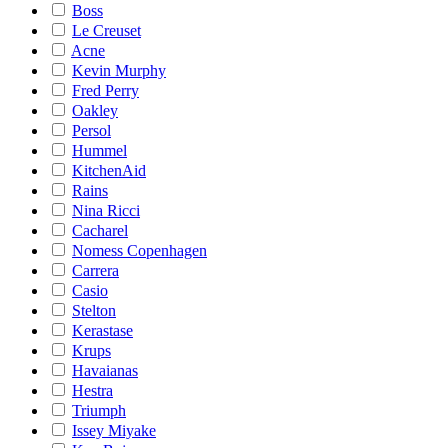
Boss
Le Creuset
Acne
Kevin Murphy
Fred Perry
Oakley
Persol
Hummel
KitchenAid
Rains
Nina Ricci
Cacharel
Nomess Copenhagen
Carrera
Casio
Stelton
Kerastase
Krups
Havaianas
Hestra
Triumph
Issey Miyake