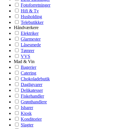
Fotoforretninger
Hifi & Tv
Husholding
Telebutikker
Håndværkere
Elektriker
Glarmester
Låsesmede
Tømrer
VVS
Mad & Vin
Bagerier
Catering
Chokoladebutik
Dagligvarer
Delikatesser
Fiskehandler
Grønthandlere
Isbarer
Kiosk
Konditorier
Slagter