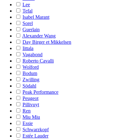
Lee
Tefal
Isabel Marant
Sorel
Guerlain
Alexander Wang
Day Birger et Mikkelsen
Iittala
Vagabond
Roberto Cavalli
Wolford
Bodum
Zwilling
Södahl
Peak Performance
Peugeot
Pillivuyt
Ren
Miu Miu
Essie
Schwarzkopf
Estée Lauder