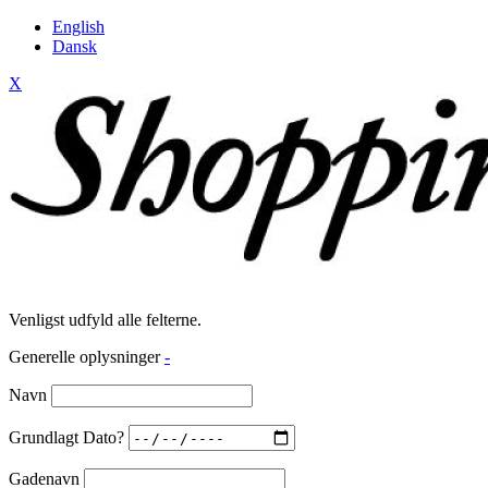
English
Dansk
X
Venligst udfyld alle felterne.
Generelle oplysninger
-
Navn
Grundlagt Dato?
Gadenavn