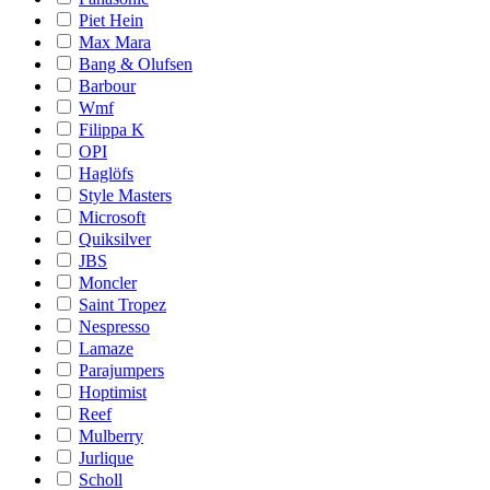
Piet Hein
Max Mara
Bang & Olufsen
Barbour
Wmf
Filippa K
OPI
Haglöfs
Style Masters
Microsoft
Quiksilver
JBS
Moncler
Saint Tropez
Nespresso
Lamaze
Parajumpers
Hoptimist
Reef
Mulberry
Jurlique
Scholl