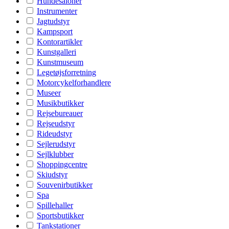
Hundesaloner
Instrumenter
Jagtudstyr
Kampsport
Kontorartikler
Kunstgalleri
Kunstmuseum
Legetøjsforretning
Motorcykelforhandlere
Museer
Musikbutikker
Rejsebureauer
Rejseudstyr
Rideudstyr
Sejlerudstyr
Sejlklubber
Shoppingcentre
Skiudstyr
Souvenirbutikker
Spa
Spillehaller
Sportsbutikker
Tankstationer