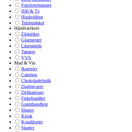
Fotoforretninger
Hifi & Tv
Husholding
Telebutikker
Håndværkere
Elektriker
Glarmester
Låsesmede
Tømrer
VVS
Mad & Vin
Bagerier
Catering
Chokoladebutik
Dagligvarer
Delikatesser
Fiskehandler
Grønthandlere
Isbarer
Kiosk
Konditorier
Slagter