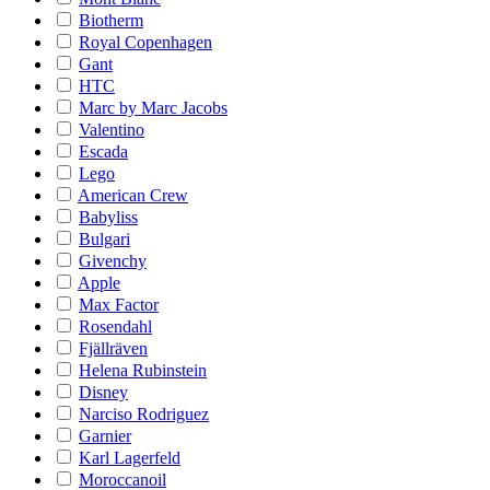
Biotherm
Royal Copenhagen
Gant
HTC
Marc by Marc Jacobs
Valentino
Escada
Lego
American Crew
Babyliss
Bulgari
Givenchy
Apple
Max Factor
Rosendahl
Fjällräven
Helena Rubinstein
Disney
Narciso Rodriguez
Garnier
Karl Lagerfeld
Moroccanoil