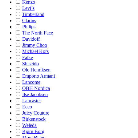
Kenzo
Levi´s
Timberland
Clarins
Philips
The North Face
Davidoff
Jimmy Choo
Michael Kors
Falke
Shiseido
Ole Henriksen
Emporio Armani
Lancome
OBH Nordica
Ilse Jacobsen
Lancaster
Ecco
Juicy Couture
Birkenstock
Weleda
Bjørn Borg
Mont Blanc