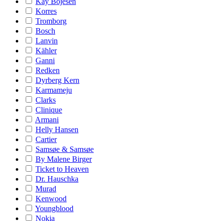
Kay Bojesen
Korres
Tromborg
Bosch
Lanvin
Kähler
Ganni
Redken
Dyrberg Kern
Karmameju
Clarks
Clinique
Armani
Helly Hansen
Cartier
Samsøe & Samsøe
By Malene Birger
Ticket to Heaven
Dr. Hauschka
Murad
Kenwood
Youngblood
Nokia