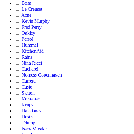
Boss
Le Creuset
Acne
Kevin Murphy
Fred Perry
Oakley
Persol
Hummel
KitchenAid
Rains
Nina Ricci
Cacharel
Nomess Copenhagen
Carrera
Casio
Stelton
Kerastase
Krups
Havaianas
Hestra
Triumph
Issey Miyake