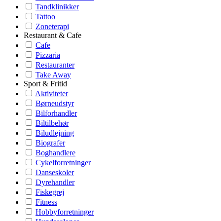
Tandklinikker
Tattoo
Zoneterapi
Restaurant & Cafe
Cafe
Pizzaria
Restauranter
Take Away
Sport & Fritid
Aktiviteter
Børneudstyr
Bilforhandler
Biltilbehør
Biludlejning
Biografer
Boghandlere
Cykelforretninger
Danseskoler
Dyrehandler
Fiskegrej
Fitness
Hobbyforretninger