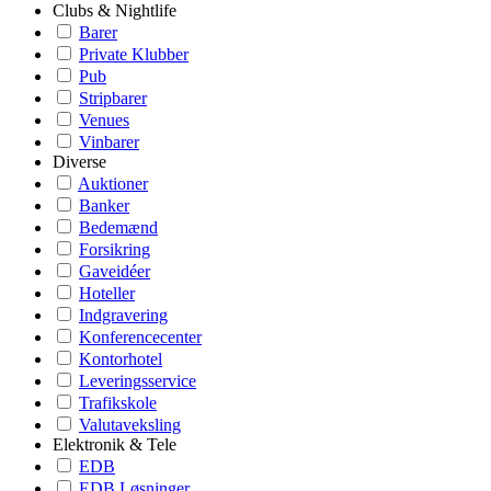
Clubs & Nightlife
Barer
Private Klubber
Pub
Stripbarer
Venues
Vinbarer
Diverse
Auktioner
Banker
Bedemænd
Forsikring
Gaveidéer
Hoteller
Indgravering
Konferencecenter
Kontorhotel
Leveringsservice
Trafikskole
Valutaveksling
Elektronik & Tele
EDB
EDB Løsninger