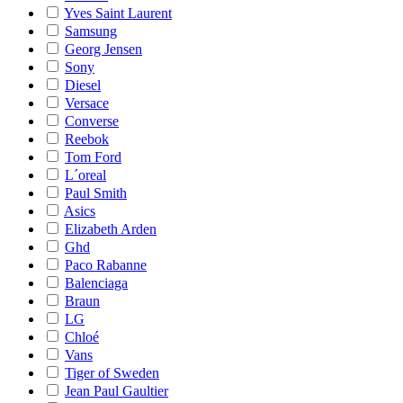
Yves Saint Laurent
Samsung
Georg Jensen
Sony
Diesel
Versace
Converse
Reebok
Tom Ford
L´oreal
Paul Smith
Asics
Elizabeth Arden
Ghd
Paco Rabanne
Balenciaga
Braun
LG
Chloé
Vans
Tiger of Sweden
Jean Paul Gaultier