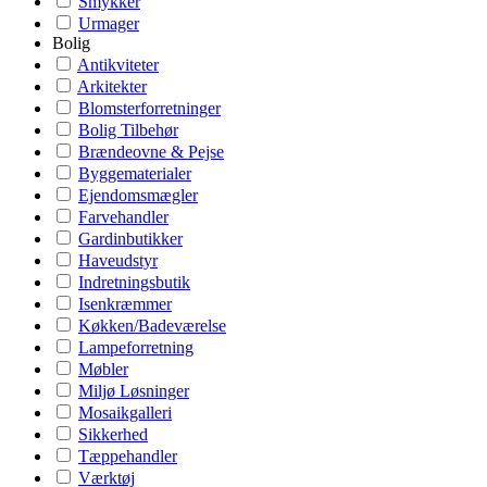
Smykker
Urmager
Bolig
Antikviteter
Arkitekter
Blomsterforretninger
Bolig Tilbehør
Brændeovne & Pejse
Byggematerialer
Ejendomsmægler
Farvehandler
Gardinbutikker
Haveudstyr
Indretningsbutik
Isenkræmmer
Køkken/Badeværelse
Lampeforretning
Møbler
Miljø Løsninger
Mosaikgalleri
Sikkerhed
Tæppehandler
Værktøj