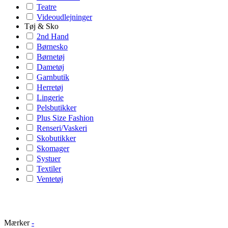
Teatre
Videoudlejninger
Tøj & Sko
2nd Hand
Børnesko
Børnetøj
Dametøj
Garnbutik
Herretøj
Lingerie
Pelsbutikker
Plus Size Fashion
Renseri/Vaskeri
Skobutikker
Skomager
Systuer
Textiler
Ventetøj
Mærker
-