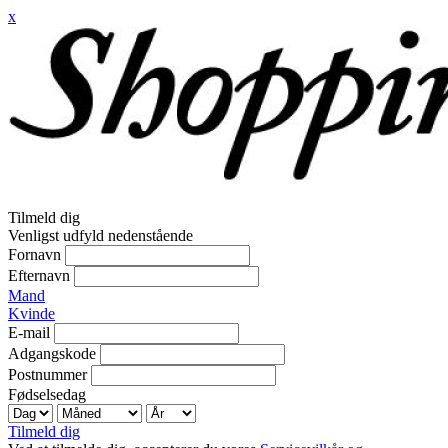
x
Tilmeld dig
Venligst udfyld nedenstående
Fornavn
Efternavn
Mand
Kvinde
E-mail
Adgangskode
Postnummer
Fødselsedag
Tilmeld dig