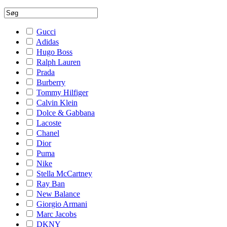
Gucci
Adidas
Hugo Boss
Ralph Lauren
Prada
Burberry
Tommy Hilfiger
Calvin Klein
Dolce & Gabbana
Lacoste
Chanel
Dior
Puma
Nike
Stella McCartney
Ray Ban
New Balance
Giorgio Armani
Marc Jacobs
DKNY