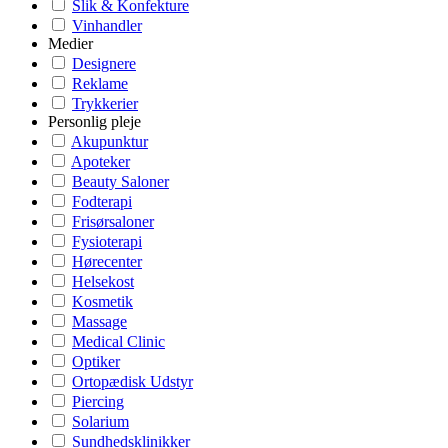
Slik & Konfekture
Vinhandler
Medier
Designere
Reklame
Trykkerier
Personlig pleje
Akupunktur
Apoteker
Beauty Saloner
Fodterapi
Frisørsaloner
Fysioterapi
Hørecenter
Helsekost
Kosmetik
Massage
Medical Clinic
Optiker
Ortopædisk Udstyr
Piercing
Solarium
Sundhedsklinikker