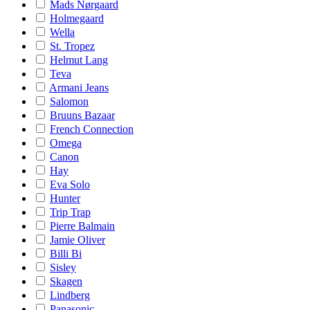
Mads Nørgaard
Holmegaard
Wella
St. Tropez
Helmut Lang
Teva
Armani Jeans
Salomon
Bruuns Bazaar
French Connection
Omega
Canon
Hay
Eva Solo
Hunter
Trip Trap
Pierre Balmain
Jamie Oliver
Billi Bi
Sisley
Skagen
Lindberg
Panasonic