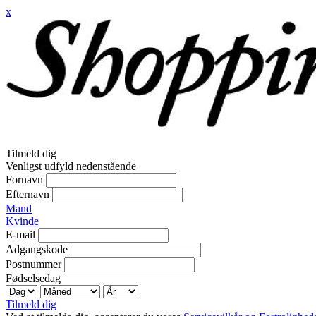
x
Tilmeld dig
Venligst udfyld nedenstående
Fornavn
Efternavn
Mand
Kvinde
E-mail
Adgangskode
Postnummer
Fødselsedag
Tilmeld dig