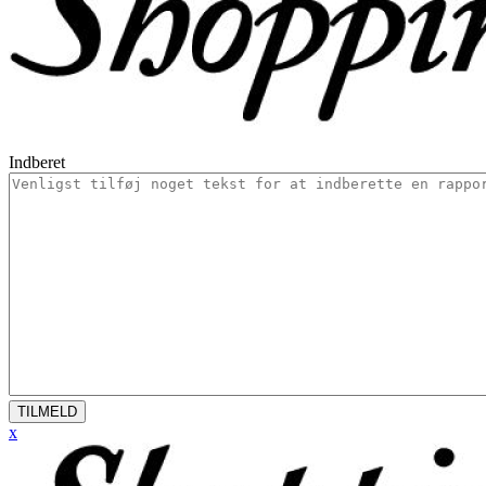
Indberet
TILMELD
x