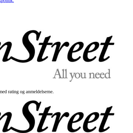
politik.
med rating og anmeldelserne.