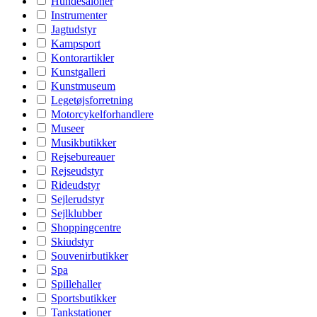
Hundesaloner
Instrumenter
Jagtudstyr
Kampsport
Kontorartikler
Kunstgalleri
Kunstmuseum
Legetøjsforretning
Motorcykelforhandlere
Museer
Musikbutikker
Rejsebureauer
Rejseudstyr
Rideudstyr
Sejlerudstyr
Sejlklubber
Shoppingcentre
Skiudstyr
Souvenirbutikker
Spa
Spillehaller
Sportsbutikker
Tankstationer