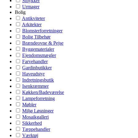
Smykker
Urmager
Bolig
Antikviteter
Arkitekter
Blomsterforretninger
Bolig Tilbehør
Brændeovne & Pejse
Byggematerialer
Ejendomsmægler
Farvehandler
Gardinbutikker
Haveudstyr
Indretningsbutik
Isenkræmmer
Køkken/Badeværelse
Lampeforretning
Møbler
Miljø Løsninger
Mosaikgalleri
Sikkerhed
Tæppehandler
Værktøj