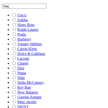
Gucci
Adidas
Hugo Boss
Ralph Lauren
Prada
Burberry
Tommy Hilfiger
Calvin Klein
Dolce & Gabbana
Lacoste
Chanel
Dior
Puma
Nike
Stella McCartney
Ray Ban
New Balance
Giorgio Armani
Marc Jacobs
DKNY