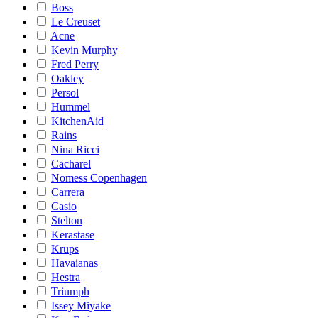
Boss
Le Creuset
Acne
Kevin Murphy
Fred Perry
Oakley
Persol
Hummel
KitchenAid
Rains
Nina Ricci
Cacharel
Nomess Copenhagen
Carrera
Casio
Stelton
Kerastase
Krups
Havaianas
Hestra
Triumph
Issey Miyake