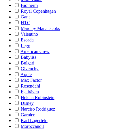
Biotherm
Royal Copenhagen
Gant
HTC
Marc by Marc Jacobs
Valentino
Escada
Lego
American Crew
Babyliss
Bulgari
Givenchy
Apple
Max Factor
Rosendahl
Fjällräven
Helena Rubinstein
Disney
Narciso Rodriguez
Garnier
Karl Lagerfeld
Moroccanoil