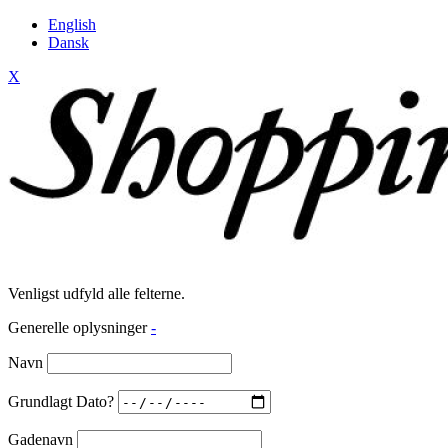
English
Dansk
X
Venligst udfyld alle felterne.
Generelle oplysninger
-
Navn
Grundlagt Dato?
Gadenavn