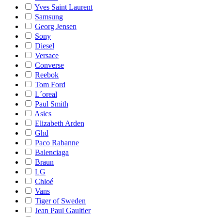
Yves Saint Laurent
Samsung
Georg Jensen
Sony
Diesel
Versace
Converse
Reebok
Tom Ford
L´oreal
Paul Smith
Asics
Elizabeth Arden
Ghd
Paco Rabanne
Balenciaga
Braun
LG
Chloé
Vans
Tiger of Sweden
Jean Paul Gaultier