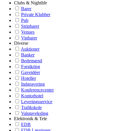
Clubs & Nightlife
Barer
Private Klubber
Pub
Stripbarer
Venues
Vinbarer
Diverse
Auktioner
Banker
Bedemænd
Forsikring
Gaveidéer
Hoteller
Indgravering
Konferencecenter
Kontorhotel
Leveringsservice
Trafikskole
Valutaveksling
Elektronik & Tele
EDB
EDB Løsninger