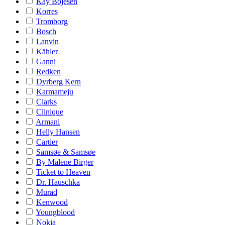
Kay Bojesen
Korres
Tromborg
Bosch
Lanvin
Kähler
Ganni
Redken
Dyrberg Kern
Karmameju
Clarks
Clinique
Armani
Helly Hansen
Cartier
Samsøe & Samsøe
By Malene Birger
Ticket to Heaven
Dr. Hauschka
Murad
Kenwood
Youngblood
Nokia