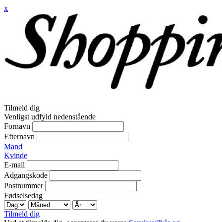
x
Tilmeld dig
Venligst udfyld nedenstående
Fornavn
Efternavn
Mand
Kvinde
E-mail
Adgangskode
Postnummer
Fødselsedag
Tilmeld dig