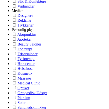
Slik & Konfekture
Vinhandler
Medier
Designere
Reklame
Trykkerier
Personlig pleje
Akupunktur
Apoteker
Beauty Saloner
Fodterapi
Frisørsaloner
Fysioterapi
Hørecenter
Helsekost
Kosmetik
Massage
Medical Clinic
Optiker
Ortopædisk Udstyr
Piercing
Solarium
Sundhedsklinikker