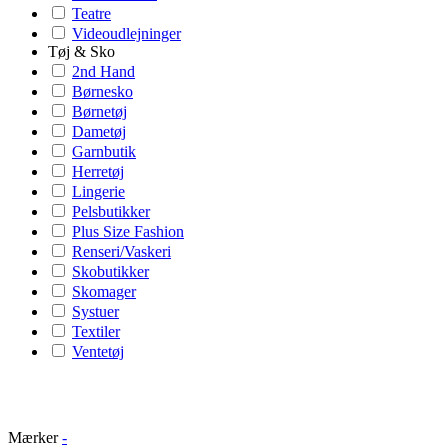
Teatre
Videoudlejninger
Tøj & Sko
2nd Hand
Børnesko
Børnetøj
Dametøj
Garnbutik
Herretøj
Lingerie
Pelsbutikker
Plus Size Fashion
Renseri/Vaskeri
Skobutikker
Skomager
Systuer
Textiler
Ventetøj
Mærker
-