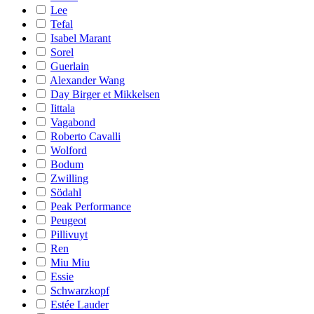
Lee
Tefal
Isabel Marant
Sorel
Guerlain
Alexander Wang
Day Birger et Mikkelsen
Iittala
Vagabond
Roberto Cavalli
Wolford
Bodum
Zwilling
Södahl
Peak Performance
Peugeot
Pillivuyt
Ren
Miu Miu
Essie
Schwarzkopf
Estée Lauder