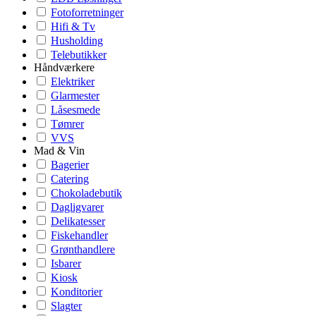
Fotoforretninger
Hifi & Tv
Husholding
Telebutikker
Håndværkere
Elektriker
Glarmester
Låsesmede
Tømrer
VVS
Mad & Vin
Bagerier
Catering
Chokoladebutik
Dagligvarer
Delikatesser
Fiskehandler
Grønthandlere
Isbarer
Kiosk
Konditorier
Slagter