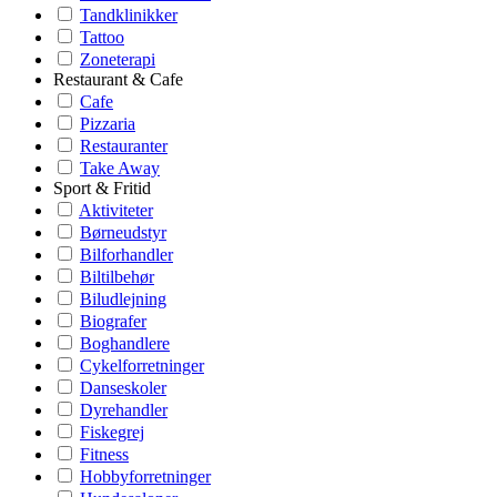
Tandklinikker
Tattoo
Zoneterapi
Restaurant & Cafe
Cafe
Pizzaria
Restauranter
Take Away
Sport & Fritid
Aktiviteter
Børneudstyr
Bilforhandler
Biltilbehør
Biludlejning
Biografer
Boghandlere
Cykelforretninger
Danseskoler
Dyrehandler
Fiskegrej
Fitness
Hobbyforretninger