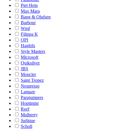
Piet Hein
Max Mara
Bang & Olufsen
Barbour
Wmf
Filippa K
OPI
Haglöfs
Style Masters
Microsoft
Quiksilver
JBS
Moncler
Saint Tropez
Nespresso
Lamaze
Parajumpers
Hoptimist
Reef
Mulberry
Jurlique
Scholl