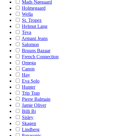
Mads Nørgaard
Holmegaard
Wella
St. Tropez
Helmut Lang
Teva
Armani Jeans
Salomon
Bruuns Bazaar
French Connection
Omega
Canon
Hay
Eva Solo
Hunter
Trip Trap
Pierre Balmain
Jamie Oliver
Billi Bi
Sisley
Skagen
Lindberg
Panasonic