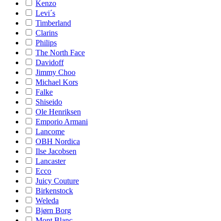
Kenzo
Levi´s
Timberland
Clarins
Philips
The North Face
Davidoff
Jimmy Choo
Michael Kors
Falke
Shiseido
Ole Henriksen
Emporio Armani
Lancome
OBH Nordica
Ilse Jacobsen
Lancaster
Ecco
Juicy Couture
Birkenstock
Weleda
Bjørn Borg
Mont Blanc