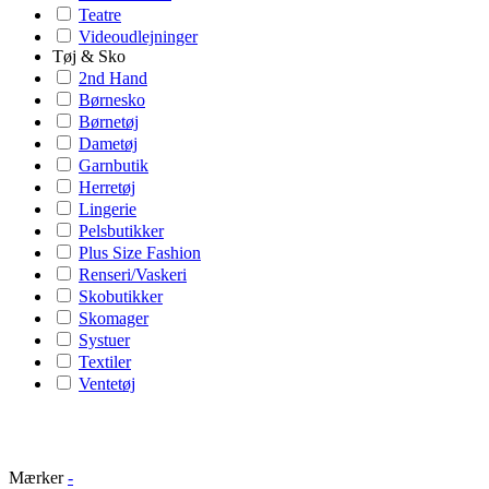
Teatre
Videoudlejninger
Tøj & Sko
2nd Hand
Børnesko
Børnetøj
Dametøj
Garnbutik
Herretøj
Lingerie
Pelsbutikker
Plus Size Fashion
Renseri/Vaskeri
Skobutikker
Skomager
Systuer
Textiler
Ventetøj
Mærker
-