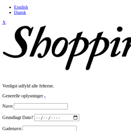
English
Dansk
X
Venligst udfyld alle felterne.
Generelle oplysninger
-
Navn
Grundlagt Dato?
Gadenavn