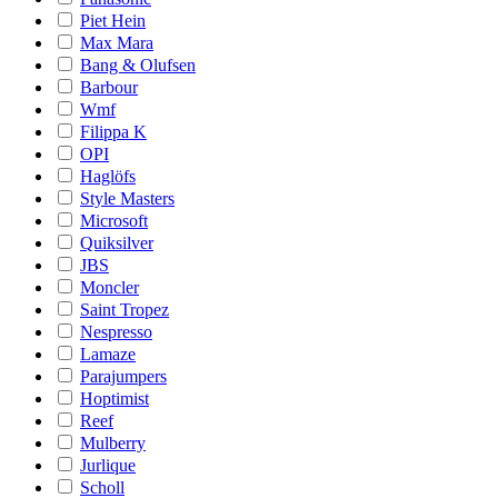
Piet Hein
Max Mara
Bang & Olufsen
Barbour
Wmf
Filippa K
OPI
Haglöfs
Style Masters
Microsoft
Quiksilver
JBS
Moncler
Saint Tropez
Nespresso
Lamaze
Parajumpers
Hoptimist
Reef
Mulberry
Jurlique
Scholl