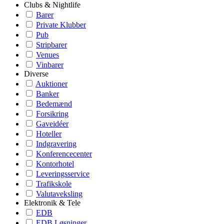
Clubs & Nightlife
Barer
Private Klubber
Pub
Stripbarer
Venues
Vinbarer
Diverse
Auktioner
Banker
Bedemænd
Forsikring
Gaveidéer
Hoteller
Indgravering
Konferencecenter
Kontorhotel
Leveringsservice
Trafikskole
Valutaveksling
Elektronik & Tele
EDB
EDB Løsninger