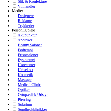
Slik & Konfekture
Vinhandler
Medier
Designere
Reklame
Trykkerier
Personlig pleje
Akupunktur
Apoteker
Beauty Saloner
Fodterapi
Frisørsaloner
Fysioterapi
Hørecenter
Helsekost
Kosmetik
Massage
Medical Clinic
Optiker
Ortopædisk Udstyr
Piercing
Solarium
Sundhedsklinikker