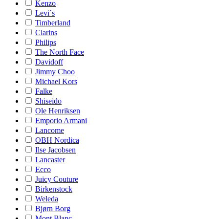
Kenzo
Levi´s
Timberland
Clarins
Philips
The North Face
Davidoff
Jimmy Choo
Michael Kors
Falke
Shiseido
Ole Henriksen
Emporio Armani
Lancome
OBH Nordica
Ilse Jacobsen
Lancaster
Ecco
Juicy Couture
Birkenstock
Weleda
Bjørn Borg
Mont Blanc