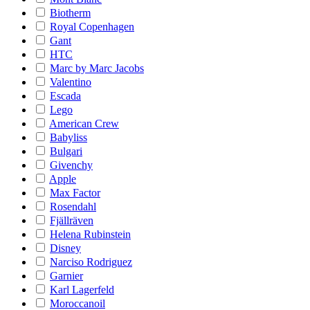
Biotherm
Royal Copenhagen
Gant
HTC
Marc by Marc Jacobs
Valentino
Escada
Lego
American Crew
Babyliss
Bulgari
Givenchy
Apple
Max Factor
Rosendahl
Fjällräven
Helena Rubinstein
Disney
Narciso Rodriguez
Garnier
Karl Lagerfeld
Moroccanoil