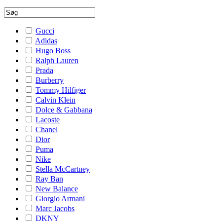
Gucci
Adidas
Hugo Boss
Ralph Lauren
Prada
Burberry
Tommy Hilfiger
Calvin Klein
Dolce & Gabbana
Lacoste
Chanel
Dior
Puma
Nike
Stella McCartney
Ray Ban
New Balance
Giorgio Armani
Marc Jacobs
DKNY