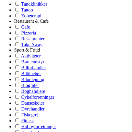
Tandklinikker
Tattoo
Zoneterapi
Restaurant & Cafe
Cafe
Pizzaria
Restauranter
Take Away
Sport & Fritid
Aktiviteter
Børneudstyr
Bilforhandler
Biltilbehør
Biludlejning
Biografer
Boghandlere
Cykelforretninger
Danseskoler
Dyrehandler
Fiskegrej
Fitness
Hobbyforretninger