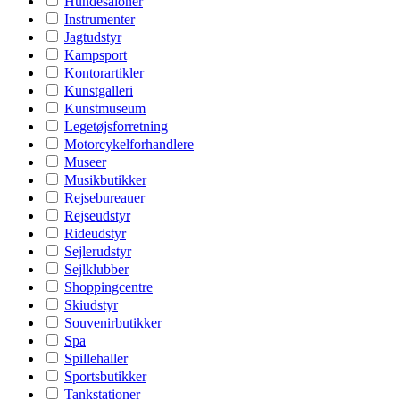
Hundesaloner
Instrumenter
Jagtudstyr
Kampsport
Kontorartikler
Kunstgalleri
Kunstmuseum
Legetøjsforretning
Motorcykelforhandlere
Museer
Musikbutikker
Rejsebureauer
Rejseudstyr
Rideudstyr
Sejlerudstyr
Sejlklubber
Shoppingcentre
Skiudstyr
Souvenirbutikker
Spa
Spillehaller
Sportsbutikker
Tankstationer