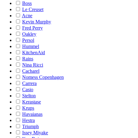
Boss
Le Creuset
Acne
Kevin Murphy
Fred Perry
Oakley
Persol
Hummel
KitchenAid
Rains
Nina Ricci
Cacharel
Nomess Copenhagen
Carrera
Casio
Stelton
Kerastase
Krups
Havaianas
Hestra
Triumph
Issey Miyake