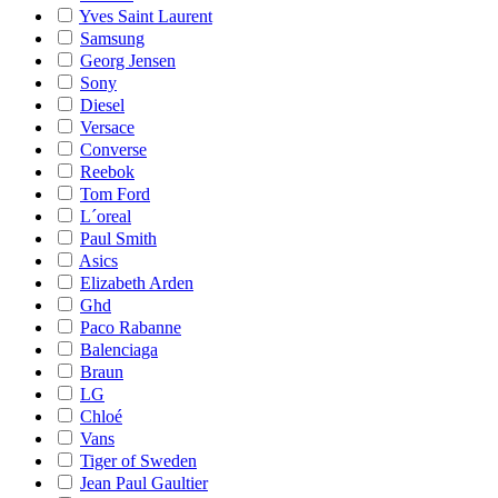
Yves Saint Laurent
Samsung
Georg Jensen
Sony
Diesel
Versace
Converse
Reebok
Tom Ford
L´oreal
Paul Smith
Asics
Elizabeth Arden
Ghd
Paco Rabanne
Balenciaga
Braun
LG
Chloé
Vans
Tiger of Sweden
Jean Paul Gaultier