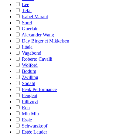
Lee
Tefal
Isabel Marant
Sorel
Guerlain
Alexander Wang
Day Birger et Mikkelsen
Iittala
Vagabond
Roberto Cavalli
Wolford
Bodum
Zwilling
Södahl
Peak Performance
Peugeot
Pillivuyt
Ren
Miu Miu
Essie
Schwarzkopf
Estée Lauder