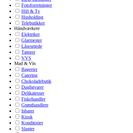
Fotoforretninger
Hifi & Tv
Husholding
Telebutikker
Håndværkere
Elektriker
Glarmester
Låsesmede
Tømrer
VVS
Mad & Vin
Bagerier
Catering
Chokoladebutik
Dagligvarer
Delikatesser
Fiskehandler
Grønthandlere
Isbarer
Kiosk
Konditorier
Slagter