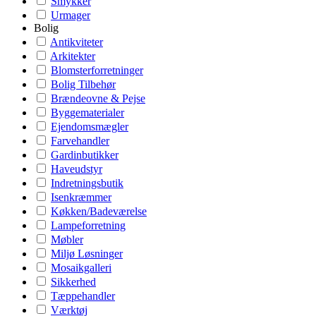
Smykker
Urmager
Bolig
Antikviteter
Arkitekter
Blomsterforretninger
Bolig Tilbehør
Brændeovne & Pejse
Byggematerialer
Ejendomsmægler
Farvehandler
Gardinbutikker
Haveudstyr
Indretningsbutik
Isenkræmmer
Køkken/Badeværelse
Lampeforretning
Møbler
Miljø Løsninger
Mosaikgalleri
Sikkerhed
Tæppehandler
Værktøj