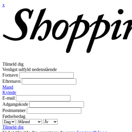
x
Tilmeld dig
Venligst udfyld nedenstående
Fornavn
Efternavn
Mand
Kvinde
E-mail
Adgangskode
Postnummer
Fødselsedag
Tilmeld dig