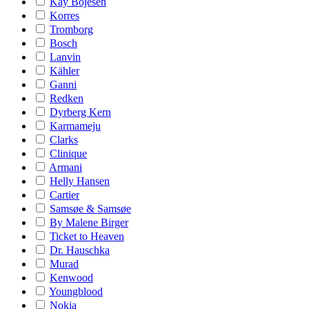
Kay Bojesen
Korres
Tromborg
Bosch
Lanvin
Kähler
Ganni
Redken
Dyrberg Kern
Karmameju
Clarks
Clinique
Armani
Helly Hansen
Cartier
Samsøe & Samsøe
By Malene Birger
Ticket to Heaven
Dr. Hauschka
Murad
Kenwood
Youngblood
Nokia