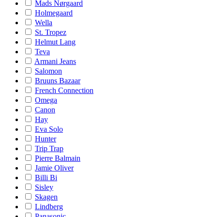
Mads Nørgaard
Holmegaard
Wella
St. Tropez
Helmut Lang
Teva
Armani Jeans
Salomon
Bruuns Bazaar
French Connection
Omega
Canon
Hay
Eva Solo
Hunter
Trip Trap
Pierre Balmain
Jamie Oliver
Billi Bi
Sisley
Skagen
Lindberg
Panasonic