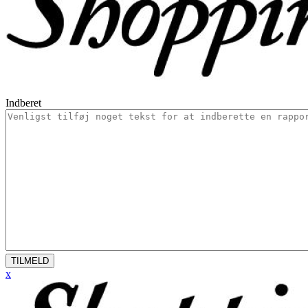
Indberet
TILMELD
x