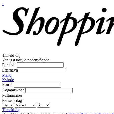
x
Tilmeld dig
Venligst udfyld nedenstående
Fornavn
Efternavn
Mand
Kvinde
E-mail
Adgangskode
Postnummer
Fødselsedag
Tilmeld dig