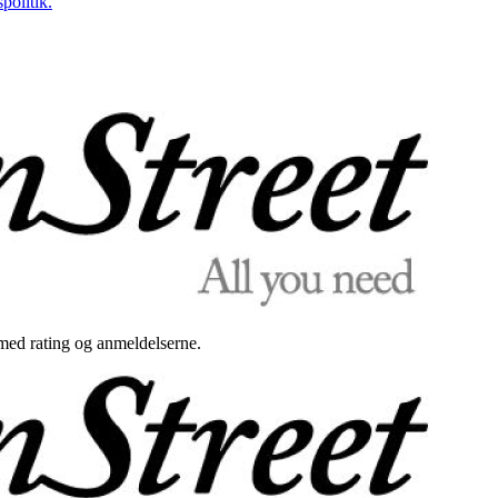
politik.
med rating og anmeldelserne.