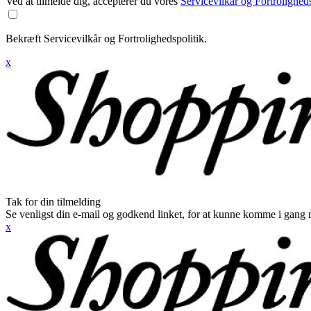
Ved at tilmelde dig, accepterer du vores
Servicevilkår og Fortroligheds
Bekræft Servicevilkår og Fortrolighedspolitik.
x
Tak for din tilmelding
Se venligst din e-mail og godkend linket, for at kunne komme i gang 
x