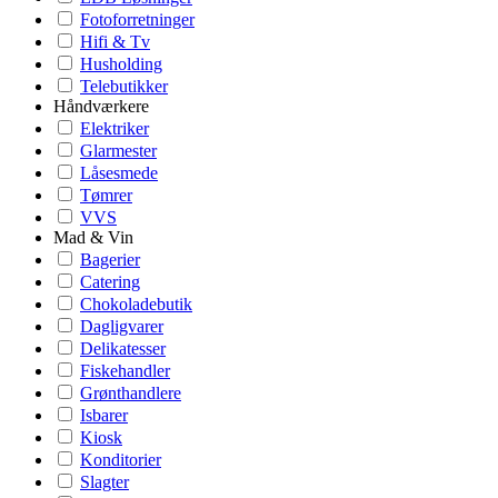
Fotoforretninger
Hifi & Tv
Husholding
Telebutikker
Håndværkere
Elektriker
Glarmester
Låsesmede
Tømrer
VVS
Mad & Vin
Bagerier
Catering
Chokoladebutik
Dagligvarer
Delikatesser
Fiskehandler
Grønthandlere
Isbarer
Kiosk
Konditorier
Slagter