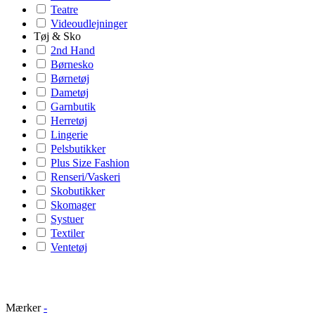
Teatre
Videoudlejninger
Tøj & Sko
2nd Hand
Børnesko
Børnetøj
Dametøj
Garnbutik
Herretøj
Lingerie
Pelsbutikker
Plus Size Fashion
Renseri/Vaskeri
Skobutikker
Skomager
Systuer
Textiler
Ventetøj
Mærker
-