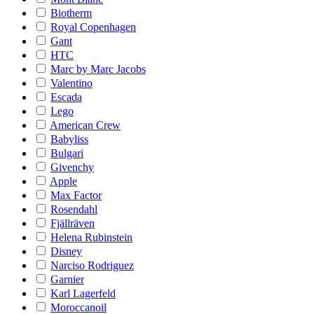
Biotherm
Royal Copenhagen
Gant
HTC
Marc by Marc Jacobs
Valentino
Escada
Lego
American Crew
Babyliss
Bulgari
Givenchy
Apple
Max Factor
Rosendahl
Fjällräven
Helena Rubinstein
Disney
Narciso Rodriguez
Garnier
Karl Lagerfeld
Moroccanoil