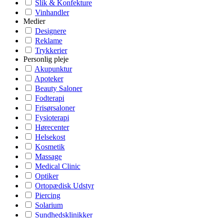
Slik & Konfekture
Vinhandler
Medier
Designere
Reklame
Trykkerier
Personlig pleje
Akupunktur
Apoteker
Beauty Saloner
Fodterapi
Frisørsaloner
Fysioterapi
Hørecenter
Helsekost
Kosmetik
Massage
Medical Clinic
Optiker
Ortopædisk Udstyr
Piercing
Solarium
Sundhedsklinikker