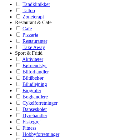
Tandklinikker
Tattoo
Zoneterapi
Restaurant & Cafe
Cafe
Pizzaria
Restauranter
Take Away
Sport & Fritid
Aktiviteter
Børneudstyr
Bilforhandler
Biltilbehør
Biludlejning
Biografer
Boghandlere
Cykelforretninger
Danseskoler
Dyrehandler
Fiskegrej
Fitness
Hobbyforretninger