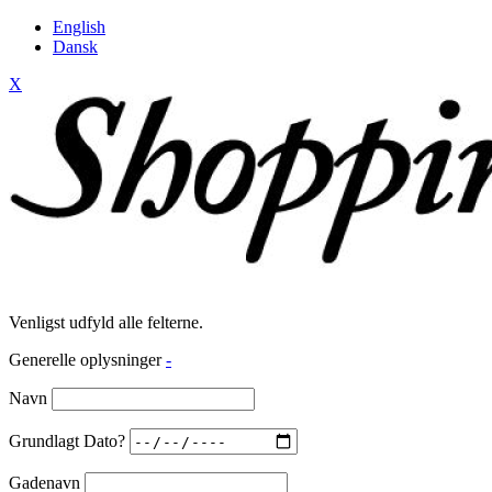
English
Dansk
X
Venligst udfyld alle felterne.
Generelle oplysninger
-
Navn
Grundlagt Dato?
Gadenavn