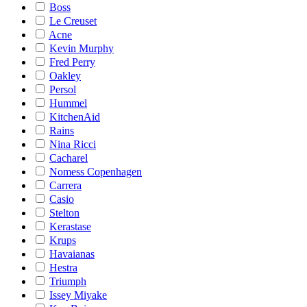
Boss
Le Creuset
Acne
Kevin Murphy
Fred Perry
Oakley
Persol
Hummel
KitchenAid
Rains
Nina Ricci
Cacharel
Nomess Copenhagen
Carrera
Casio
Stelton
Kerastase
Krups
Havaianas
Hestra
Triumph
Issey Miyake