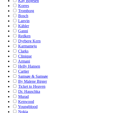
Kay Bojesen
Korres
Tromborg
Bosch
Lanvin
Kähler
Ganni
Redken
Dyrberg Kern
Karmameju
Clarks
Clinique
Armani
Helly Hansen
Cartier
Samsøe & Samsøe
By Malene Birger
Ticket to Heaven
Dr. Hauschka
Murad
Kenwood
Youngblood
Nokia