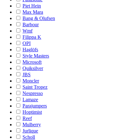
Piet Hein
Max Mara
Bang & Olufsen
Barbour
Wmf
Filippa K
OPI
Haglöfs
Style Masters
Microsoft
Quiksilver
JBS
Moncler
Saint Tropez
Nespresso
Lamaze
Parajumpers
Hoptimist
Reef
Mulberry
Jurlique
Scholl