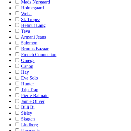
Mads Nørgaard
Holmegaard
Wella
St. Tropez
Helmut Lang
Teva
Armani Jeans
Salomon
Bruuns Bazaar
French Connection
Omega
Canon
Hay
Eva Solo
Hunter
Trip Trap
Pierre Balmain
Jamie Oliver
Billi Bi
Sisley
Skagen
Lindberg
Panasonic