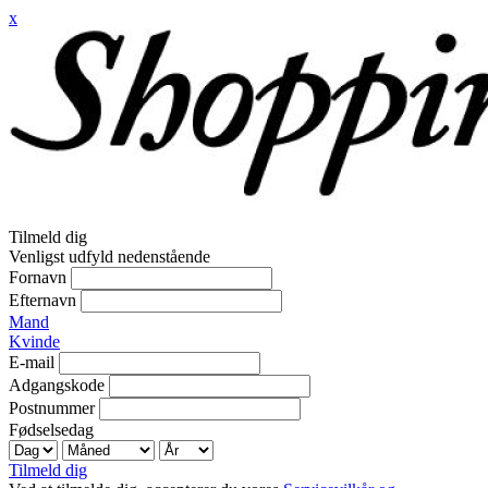
x
Tilmeld dig
Venligst udfyld nedenstående
Fornavn
Efternavn
Mand
Kvinde
E-mail
Adgangskode
Postnummer
Fødselsedag
Tilmeld dig