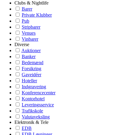
Clubs & Nightlife
Barer
Private Klubber
Pub
Stripbarer
Venues
Vinbarer
Diverse
Auktioner
Banker
Bedemænd
Forsikring
Gaveidéer
Hoteller
Indgravering
Konferencecenter
Kontorhotel
Leveringsservice
Trafikskole
Valutaveksling
Elektronik & Tele
EDB
EDB Løsninger