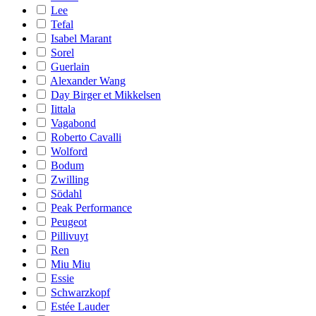
Lee
Tefal
Isabel Marant
Sorel
Guerlain
Alexander Wang
Day Birger et Mikkelsen
Iittala
Vagabond
Roberto Cavalli
Wolford
Bodum
Zwilling
Södahl
Peak Performance
Peugeot
Pillivuyt
Ren
Miu Miu
Essie
Schwarzkopf
Estée Lauder