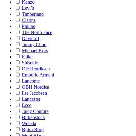
Kenzo
Levi´s
Timberland
Clarins
Philips
The North Face
Davidoff
Jimmy Choo
Michael Kors
Falke
Shiseido
Ole Henriksen
Emporio Armani
Lancome
OBH Nordica
Ilse Jacobsen
Lancaster
Ecco
Juicy Couture
Birkenstock
Weleda
Bjørn Borg
Mont Blanc