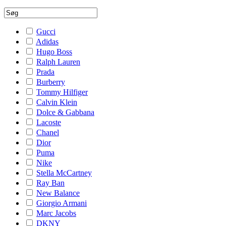
Gucci
Adidas
Hugo Boss
Ralph Lauren
Prada
Burberry
Tommy Hilfiger
Calvin Klein
Dolce & Gabbana
Lacoste
Chanel
Dior
Puma
Nike
Stella McCartney
Ray Ban
New Balance
Giorgio Armani
Marc Jacobs
DKNY