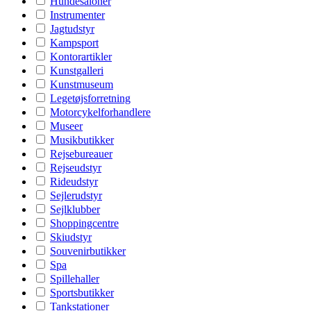
Hundesaloner
Instrumenter
Jagtudstyr
Kampsport
Kontorartikler
Kunstgalleri
Kunstmuseum
Legetøjsforretning
Motorcykelforhandlere
Museer
Musikbutikker
Rejsebureauer
Rejseudstyr
Rideudstyr
Sejlerudstyr
Sejlklubber
Shoppingcentre
Skiudstyr
Souvenirbutikker
Spa
Spillehaller
Sportsbutikker
Tankstationer