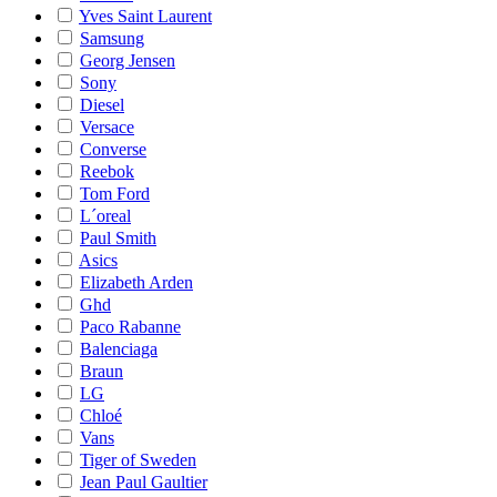
Yves Saint Laurent
Samsung
Georg Jensen
Sony
Diesel
Versace
Converse
Reebok
Tom Ford
L´oreal
Paul Smith
Asics
Elizabeth Arden
Ghd
Paco Rabanne
Balenciaga
Braun
LG
Chloé
Vans
Tiger of Sweden
Jean Paul Gaultier