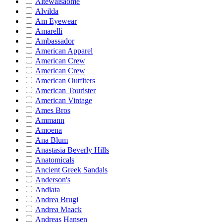
Altewaisaome
Alvilda
Am Eyewear
Amarelli
Ambassador
American Apparel
American Crew
American Crew
American Outfiters
American Tourister
American Vintage
Ames Bros
Ammann
Amoena
Ana Blum
Anastasia Beverly Hills
Anatomicals
Ancient Greek Sandals
Anderson's
Andiata
Andrea Brugi
Andrea Maack
Andreas Hansen