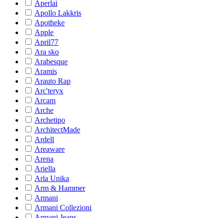
Aperlai
Apollo Lakkris
Apotheke
Apple
April77
Ara sko
Arabesque
Aramis
Arauto Rap
Arc'teryx
Arcam
Arche
Archetipo
ArchitectMade
Ardell
Areaware
Arena
Ariella
Arla Unika
Arm & Hammer
Armani
Armani Collezioni
Armani Jeans