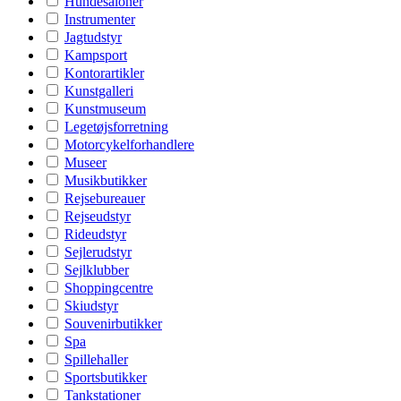
Hundesaloner
Instrumenter
Jagtudstyr
Kampsport
Kontorartikler
Kunstgalleri
Kunstmuseum
Legetøjsforretning
Motorcykelforhandlere
Museer
Musikbutikker
Rejsebureauer
Rejseudstyr
Rideudstyr
Sejlerudstyr
Sejlklubber
Shoppingcentre
Skiudstyr
Souvenirbutikker
Spa
Spillehaller
Sportsbutikker
Tankstationer