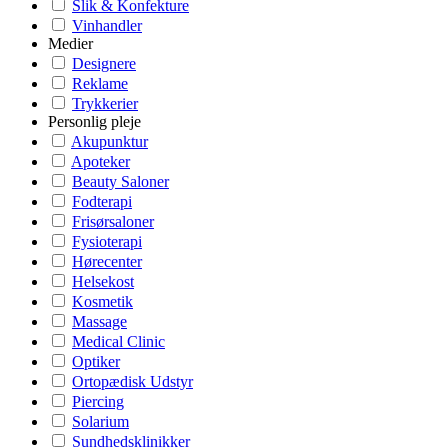
Slik & Konfekture
Vinhandler
Medier
Designere
Reklame
Trykkerier
Personlig pleje
Akupunktur
Apoteker
Beauty Saloner
Fodterapi
Frisørsaloner
Fysioterapi
Hørecenter
Helsekost
Kosmetik
Massage
Medical Clinic
Optiker
Ortopædisk Udstyr
Piercing
Solarium
Sundhedsklinikker