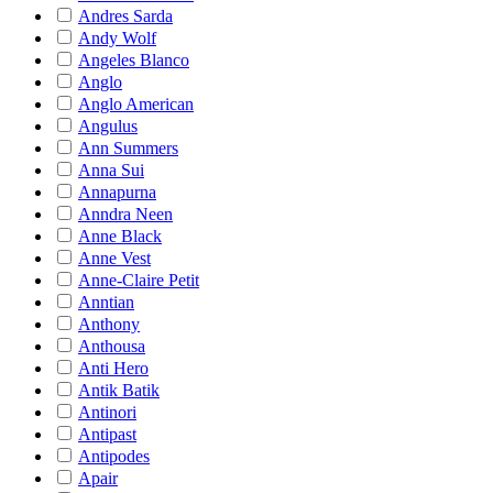
Andres Sarda
Andy Wolf
Angeles Blanco
Anglo
Anglo American
Angulus
Ann Summers
Anna Sui
Annapurna
Anndra Neen
Anne Black
Anne Vest
Anne-Claire Petit
Anntian
Anthony
Anthousa
Anti Hero
Antik Batik
Antinori
Antipast
Antipodes
Apair