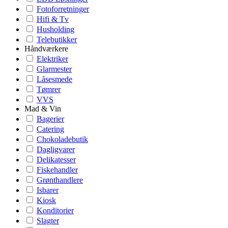
Fotoforretninger
Hifi & Tv
Husholding
Telebutikker
Håndværkere
Elektriker
Glarmester
Låsesmede
Tømrer
VVS
Mad & Vin
Bagerier
Catering
Chokoladebutik
Dagligvarer
Delikatesser
Fiskehandler
Grønthandlere
Isbarer
Kiosk
Konditorier
Slagter