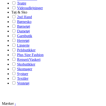
Teatre
Videoudlejninger
Tøj & Sko
2nd Hand
Børnesko
Børnetøj
Dametøj
Garnbutik
Herretøj
Lingerie
Pelsbutikker
Plus Size Fashion
Renseri/Vaskeri
Skobutikker
Skomager
Systuer
Textiler
Ventetøj
Mærker
-