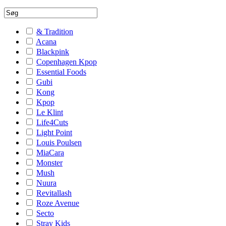
& Tradition
Acana
Blackpink
Copenhagen Kpop
Essential Foods
Gubi
Kong
Kpop
Le Klint
Life4Cuts
Light Point
Louis Poulsen
MiaCara
Monster
Mush
Nuura
Revitallash
Roze Avenue
Secto
Stray Kids