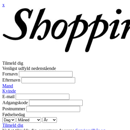
x
Tilmeld dig
Venligst udfyld nedenstående
Fornavn
Efternavn
Mand
Kvinde
E-mail
Adgangskode
Postnummer
Fødselsedag
Tilmeld dig