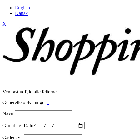
English
Dansk
X
Venligst udfyld alle felterne.
Generelle oplysninger
-
Navn
Grundlagt Dato?
Gadenavn