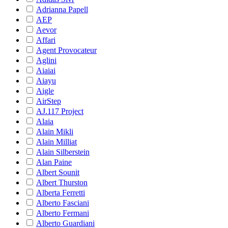
Adrianna Papell
AEP
Aevor
Affari
Agent Provocateur
Aglini
Aiaiai
Aiayu
Aigle
AirStep
AJ.117 Project
Alaia
Alain Mikli
Alain Milliat
Alain Silberstein
Alan Paine
Albert Sounit
Albert Thurston
Alberta Ferretti
Alberto Fasciani
Alberto Fermani
Alberto Guardiani