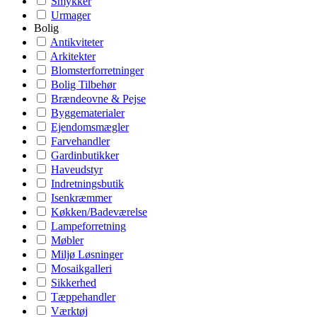
Smykker
Urmager
Bolig
Antikviteter
Arkitekter
Blomsterforretninger
Bolig Tilbehør
Brændeovne & Pejse
Byggematerialer
Ejendomsmægler
Farvehandler
Gardinbutikker
Haveudstyr
Indretningsbutik
Isenkræmmer
Køkken/Badeværelse
Lampeforretning
Møbler
Miljø Løsninger
Mosaikgalleri
Sikkerhed
Tæppehandler
Værktøj