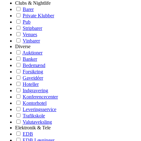
Clubs & Nightlife
Barer
Private Klubber
Pub
Stripbarer
Venues
Vinbarer
Diverse
Auktioner
Banker
Bedemænd
Forsikring
Gaveidéer
Hoteller
Indgravering
Konferencecenter
Kontorhotel
Leveringsservice
Trafikskole
Valutaveksling
Elektronik & Tele
EDB
EDB Løsninger