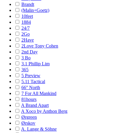
Brandt
(Malin+Goetz)
10feet
1884
24/7
2Go
2Have
2Love Tony Cohen
2nd Day
3 Bo
3.1 Phillip Lim
365
5 Preview
5.11 Tactical
66° North
7 For All Mankind
81hours
A Brand Apart
A Xoco by Anthon Berg
Ørgreen
Ørskov
A. Lange & Söhne