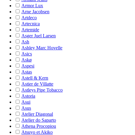
Armor Lux
Arne Jacobsen
Artdeco
Artecnica
Artemide
Asger Juel Larsen
Ash
Ashley Marc Hovelle
Asics
Askø
Aspesi
Astas
Astell & Kern
Astier de Villatte
Astleys Pipe Tobacco
Astoria
Asui
Asus
Atelier Diagonal
Atelier do Saparto
Athena Procopiou
Atsuyo et Akiko