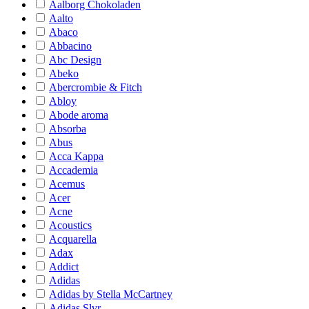
Aalborg Chokoladen
Aalto
Abaco
Abbacino
Abc Design
Abeko
Abercrombie & Fitch
Abloy
Abode aroma
Absorba
Abus
Acca Kappa
Accademia
Acemus
Acer
Acne
Acoustics
Acquarella
Adax
Addict
Adidas
Adidas by Stella McCartney
Adidas Slvr