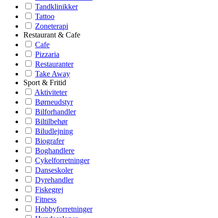
Tandklinikker
Tattoo
Zoneterapi
Restaurant & Cafe
Cafe
Pizzaria
Restauranter
Take Away
Sport & Fritid
Aktiviteter
Børneudstyr
Bilforhandler
Biltilbehør
Biludlejning
Biografer
Boghandlere
Cykelforretninger
Danseskoler
Dyrehandler
Fiskegrej
Fitness
Hobbyforretninger