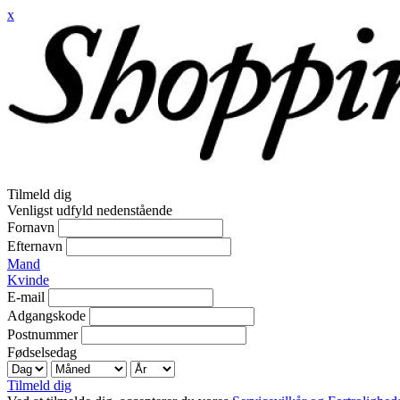
x
Tilmeld dig
Venligst udfyld nedenstående
Fornavn
Efternavn
Mand
Kvinde
E-mail
Adgangskode
Postnummer
Fødselsedag
Tilmeld dig