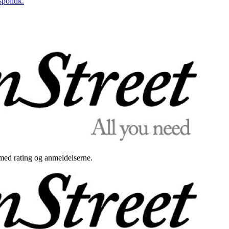
politik.
med rating og anmeldelserne.