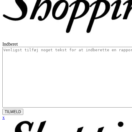
Indberet
TILMELD
x