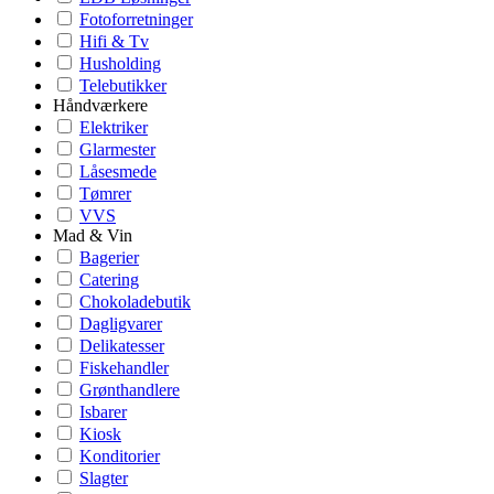
Fotoforretninger
Hifi & Tv
Husholding
Telebutikker
Håndværkere
Elektriker
Glarmester
Låsesmede
Tømrer
VVS
Mad & Vin
Bagerier
Catering
Chokoladebutik
Dagligvarer
Delikatesser
Fiskehandler
Grønthandlere
Isbarer
Kiosk
Konditorier
Slagter