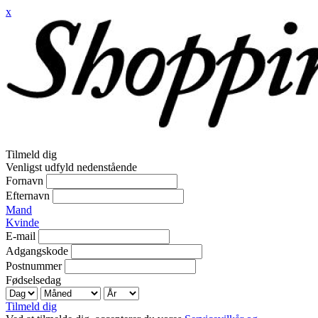
x
Tilmeld dig
Venligst udfyld nedenstående
Fornavn
Efternavn
Mand
Kvinde
E-mail
Adgangskode
Postnummer
Fødselsedag
Tilmeld dig