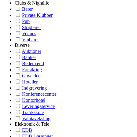
Clubs & Nightlife
Barer
Private Klubber
Pub
Stripbarer
Venues
Vinbarer
Diverse
Auktioner
Banker
Bedemænd
Forsikring
Gaveidéer
Hoteller
Indgravering
Konferencecenter
Kontorhotel
Leveringsservice
Trafikskole
Valutaveksling
Elektronik & Tele
EDB
EDB Løsninger