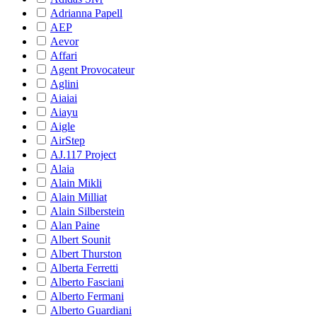
Adrianna Papell
AEP
Aevor
Affari
Agent Provocateur
Aglini
Aiaiai
Aiayu
Aigle
AirStep
AJ.117 Project
Alaia
Alain Mikli
Alain Milliat
Alain Silberstein
Alan Paine
Albert Sounit
Albert Thurston
Alberta Ferretti
Alberto Fasciani
Alberto Fermani
Alberto Guardiani