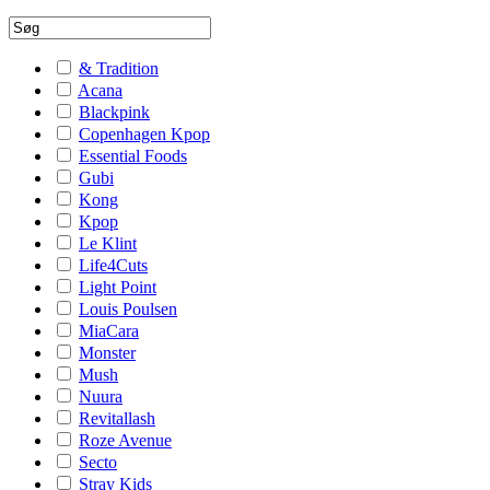
& Tradition
Acana
Blackpink
Copenhagen Kpop
Essential Foods
Gubi
Kong
Kpop
Le Klint
Life4Cuts
Light Point
Louis Poulsen
MiaCara
Monster
Mush
Nuura
Revitallash
Roze Avenue
Secto
Stray Kids