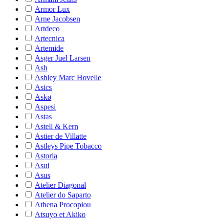
Armor Lux
Arne Jacobsen
Artdeco
Artecnica
Artemide
Asger Juel Larsen
Ash
Ashley Marc Hovelle
Asics
Askø
Aspesi
Astas
Astell & Kern
Astier de Villatte
Astleys Pipe Tobacco
Astoria
Asui
Asus
Atelier Diagonal
Atelier do Saparto
Athena Procopiou
Atsuyo et Akiko