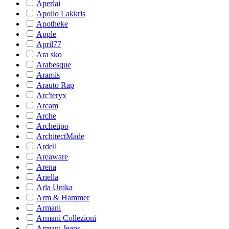
Aperlai
Apollo Lakkris
Apotheke
Apple
April77
Ara sko
Arabesque
Aramis
Arauto Rap
Arc'teryx
Arcam
Arche
Archetipo
ArchitectMade
Ardell
Areaware
Arena
Ariella
Arla Unika
Arm & Hammer
Armani
Armani Collezioni
Armani Jeans