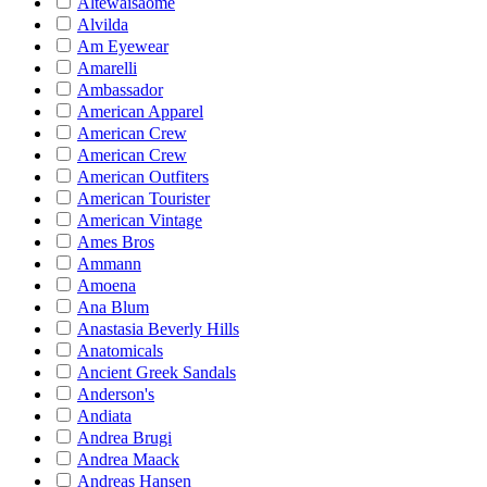
Altewaisaome
Alvilda
Am Eyewear
Amarelli
Ambassador
American Apparel
American Crew
American Crew
American Outfiters
American Tourister
American Vintage
Ames Bros
Ammann
Amoena
Ana Blum
Anastasia Beverly Hills
Anatomicals
Ancient Greek Sandals
Anderson's
Andiata
Andrea Brugi
Andrea Maack
Andreas Hansen