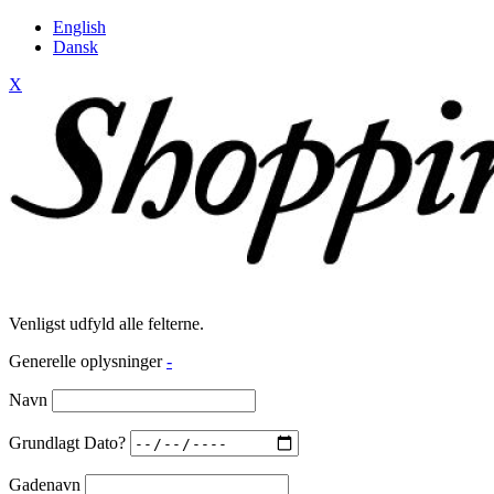
English
Dansk
X
Venligst udfyld alle felterne.
Generelle oplysninger
-
Navn
Grundlagt Dato?
Gadenavn