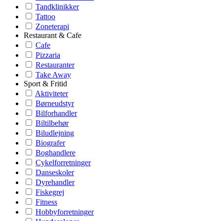
Tandklinikker
Tattoo
Zoneterapi
Restaurant & Cafe
Cafe
Pizzaria
Restauranter
Take Away
Sport & Fritid
Aktiviteter
Børneudstyr
Bilforhandler
Biltilbehør
Biludlejning
Biografer
Boghandlere
Cykelforretninger
Danseskoler
Dyrehandler
Fiskegrej
Fitness
Hobbyforretninger