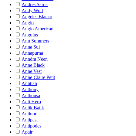
Andres Sarda
Andy Wolf
Angeles Blanco
Anglo
Anglo American
Angulus
Ann Summers
Anna Sui
Annapurna
Anndra Neen
Anne Black
Anne Vest
Anne-Claire Petit
Anntian
Anthony
Anthousa
Anti Hero
Antik Batik
Antinori
Antipast
Antipodes
Apair