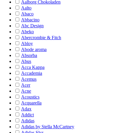
Aalborg Chokoladen
Aalto
Abaco
Abbacino
Abc Design
Abeko
Abercrombie & Fitch
Abloy
Abode aroma
Absorba
Abus
Acca Kappa
Accademia
Acemus
Acer
Acne
Acoustics
Acquarella
Adax
Addict
Adidas
Adidas by Stella McCartney
Adidas Slvr