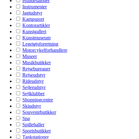
Hundesaloner
Instrumenter
Jagtudstyr
Kampsport
Kontorartikler
Kunstgalleri
Kunstmuseum
Legetøjsforretning
Motorcykelforhandlere
Museer
Musikbutikker
Rejsebureauer
Rejseudstyr
Rideudstyr
Sejlerudstyr
Sejlklubber
Shoppingcentre
Skiudstyr
Souvenirbutikker
Spa
Spillehaller
Sportsbutikker
Tankstationer