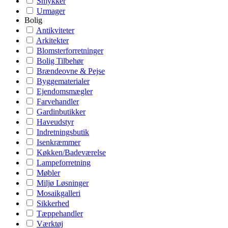
Smykker
Urmager
Bolig
Antikviteter
Arkitekter
Blomsterforretninger
Bolig Tilbehør
Brændeovne & Pejse
Byggematerialer
Ejendomsmægler
Farvehandler
Gardinbutikker
Haveudstyr
Indretningsbutik
Isenkræmmer
Køkken/Badeværelse
Lampeforretning
Møbler
Miljø Løsninger
Mosaikgalleri
Sikkerhed
Tæppehandler
Værktøj