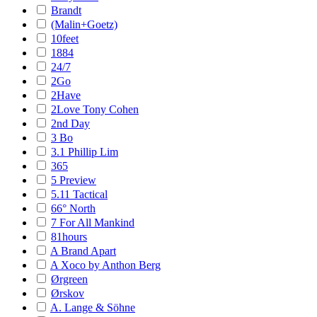
Brandt
(Malin+Goetz)
10feet
1884
24/7
2Go
2Have
2Love Tony Cohen
2nd Day
3 Bo
3.1 Phillip Lim
365
5 Preview
5.11 Tactical
66° North
7 For All Mankind
81hours
A Brand Apart
A Xoco by Anthon Berg
Ørgreen
Ørskov
A. Lange & Söhne