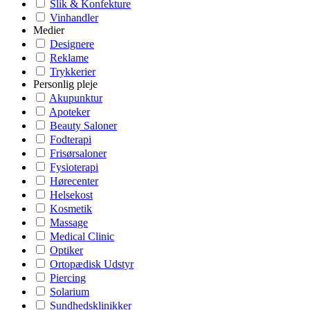
Slik & Konfekture
Vinhandler
Medier
Designere
Reklame
Trykkerier
Personlig pleje
Akupunktur
Apoteker
Beauty Saloner
Fodterapi
Frisørsaloner
Fysioterapi
Hørecenter
Helsekost
Kosmetik
Massage
Medical Clinic
Optiker
Ortopædisk Udstyr
Piercing
Solarium
Sundhedsklinikker