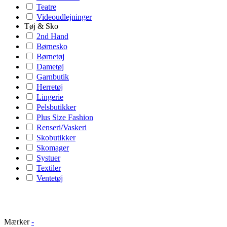
Teatre
Videoudlejninger
Tøj & Sko
2nd Hand
Børnesko
Børnetøj
Dametøj
Garnbutik
Herretøj
Lingerie
Pelsbutikker
Plus Size Fashion
Renseri/Vaskeri
Skobutikker
Skomager
Systuer
Textiler
Ventetøj
Mærker
-