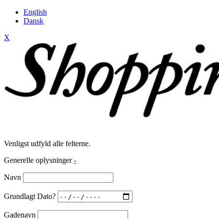
English
Dansk
X
Venligst udfyld alle felterne.
Generelle oplysninger
-
Navn
Grundlagt Dato?
Gadenavn