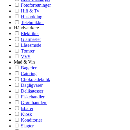
Fotoforretninger
Hifi & Tv
Husholding
Telebutikker
Håndværkere
Elektriker
Glarmester
Låsesmede
Tømrer
VVS
Mad & Vin
Bagerier
Catering
Chokoladebutik
Dagligvarer
Delikatesser
Fiskehandler
Grønthandlere
Isbarer
Kiosk
Konditorier
Slagter