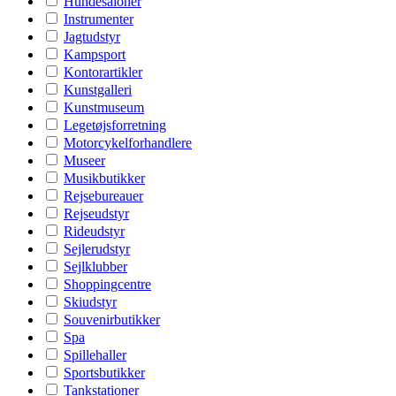
Hundesaloner
Instrumenter
Jagtudstyr
Kampsport
Kontorartikler
Kunstgalleri
Kunstmuseum
Legetøjsforretning
Motorcykelforhandlere
Museer
Musikbutikker
Rejsebureauer
Rejseudstyr
Rideudstyr
Sejlerudstyr
Sejlklubber
Shoppingcentre
Skiudstyr
Souvenirbutikker
Spa
Spillehaller
Sportsbutikker
Tankstationer