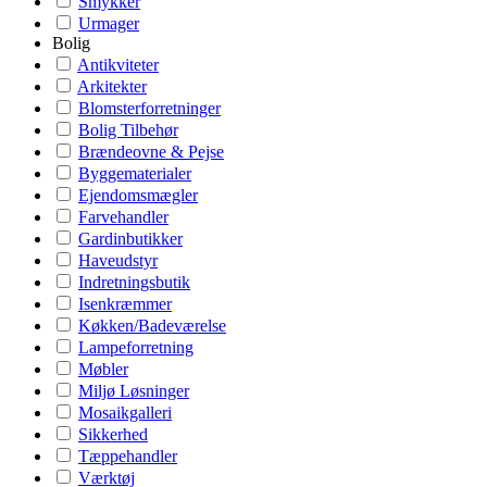
Smykker
Urmager
Bolig
Antikviteter
Arkitekter
Blomsterforretninger
Bolig Tilbehør
Brændeovne & Pejse
Byggematerialer
Ejendomsmægler
Farvehandler
Gardinbutikker
Haveudstyr
Indretningsbutik
Isenkræmmer
Køkken/Badeværelse
Lampeforretning
Møbler
Miljø Løsninger
Mosaikgalleri
Sikkerhed
Tæppehandler
Værktøj