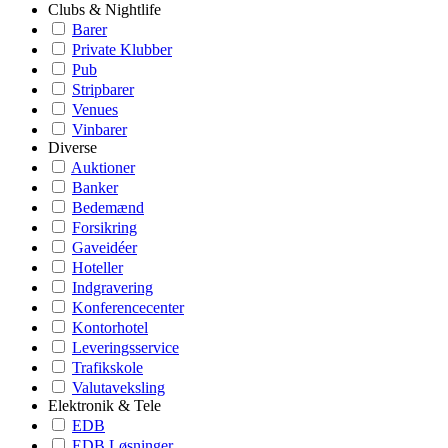
Clubs & Nightlife
Barer
Private Klubber
Pub
Stripbarer
Venues
Vinbarer
Diverse
Auktioner
Banker
Bedemænd
Forsikring
Gaveidéer
Hoteller
Indgravering
Konferencecenter
Kontorhotel
Leveringsservice
Trafikskole
Valutaveksling
Elektronik & Tele
EDB
EDB Løsninger