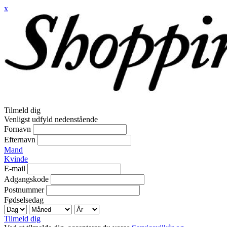
x
Tilmeld dig
Venligst udfyld nedenstående
Fornavn
Efternavn
Mand
Kvinde
E-mail
Adgangskode
Postnummer
Fødselsedag
Tilmeld dig