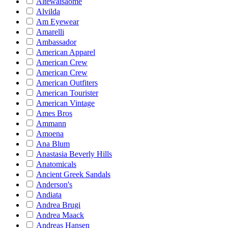
Altewaisaome
Alvilda
Am Eyewear
Amarelli
Ambassador
American Apparel
American Crew
American Crew
American Outfiters
American Tourister
American Vintage
Ames Bros
Ammann
Amoena
Ana Blum
Anastasia Beverly Hills
Anatomicals
Ancient Greek Sandals
Anderson's
Andiata
Andrea Brugi
Andrea Maack
Andreas Hansen