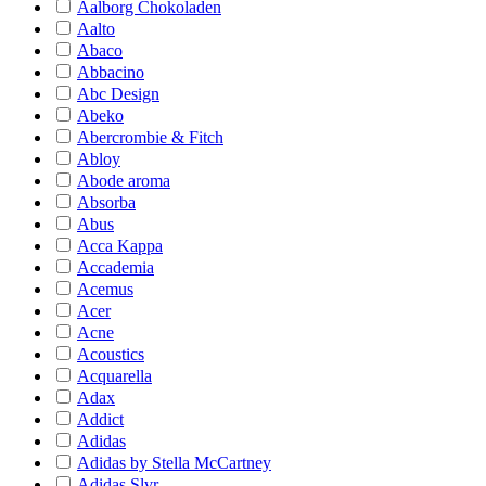
Aalborg Chokoladen
Aalto
Abaco
Abbacino
Abc Design
Abeko
Abercrombie & Fitch
Abloy
Abode aroma
Absorba
Abus
Acca Kappa
Accademia
Acemus
Acer
Acne
Acoustics
Acquarella
Adax
Addict
Adidas
Adidas by Stella McCartney
Adidas Slvr