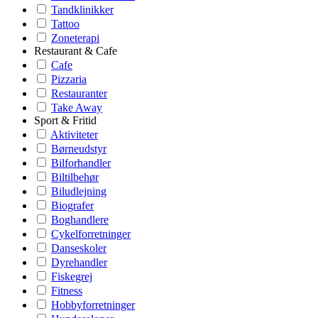
Tandklinikker
Tattoo
Zoneterapi
Restaurant & Cafe
Cafe
Pizzaria
Restauranter
Take Away
Sport & Fritid
Aktiviteter
Børneudstyr
Bilforhandler
Biltilbehør
Biludlejning
Biografer
Boghandlere
Cykelforretninger
Danseskoler
Dyrehandler
Fiskegrej
Fitness
Hobbyforretninger