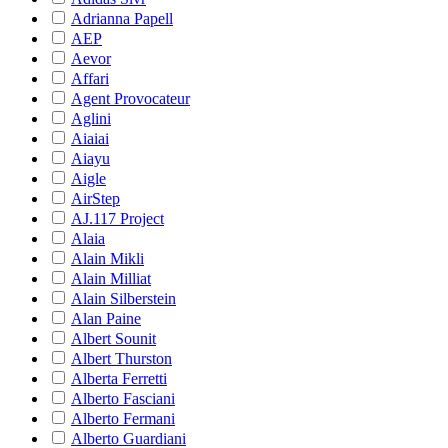
Adrianna Papell
AEP
Aevor
Affari
Agent Provocateur
Aglini
Aiaiai
Aiayu
Aigle
AirStep
AJ.117 Project
Alaia
Alain Mikli
Alain Milliat
Alain Silberstein
Alan Paine
Albert Sounit
Albert Thurston
Alberta Ferretti
Alberto Fasciani
Alberto Fermani
Alberto Guardiani