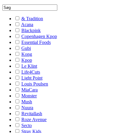
& Tradition
Acana
Blackpink
Copenhagen Kpop
Essential Foods
Gubi
Kong
Kpop
Le Klint
Life4Cuts
Light Point
Louis Poulsen
MiaCara
Monster
Mush
Nuura
Revitallash
Roze Avenue
Secto
Stray Kids