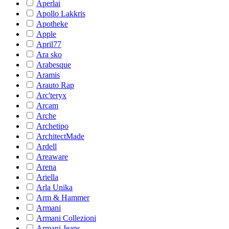
Aperlai
Apollo Lakkris
Apotheke
Apple
April77
Ara sko
Arabesque
Aramis
Arauto Rap
Arc'teryx
Arcam
Arche
Archetipo
ArchitectMade
Ardell
Areaware
Arena
Ariella
Arla Unika
Arm & Hammer
Armani
Armani Collezioni
Armani Jeans