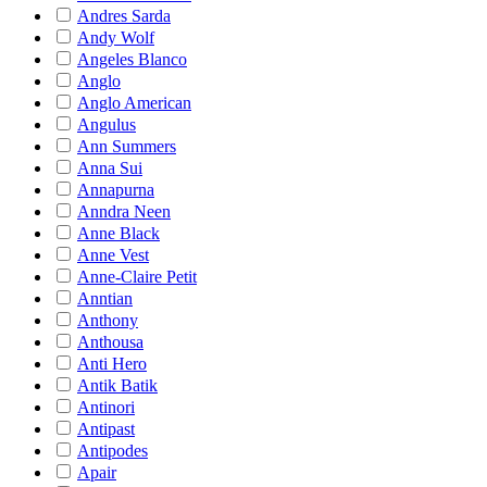
Andres Sarda
Andy Wolf
Angeles Blanco
Anglo
Anglo American
Angulus
Ann Summers
Anna Sui
Annapurna
Anndra Neen
Anne Black
Anne Vest
Anne-Claire Petit
Anntian
Anthony
Anthousa
Anti Hero
Antik Batik
Antinori
Antipast
Antipodes
Apair