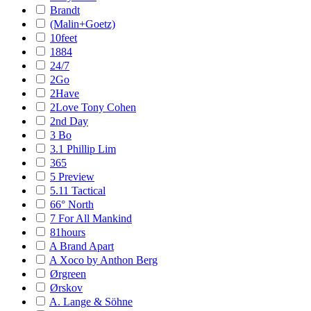
Brandt
(Malin+Goetz)
10feet
1884
24/7
2Go
2Have
2Love Tony Cohen
2nd Day
3 Bo
3.1 Phillip Lim
365
5 Preview
5.11 Tactical
66° North
7 For All Mankind
81hours
A Brand Apart
A Xoco by Anthon Berg
Ørgreen
Ørskov
A. Lange & Söhne