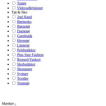
Teatre
Videoudlejninger
Tøj & Sko
2nd Hand
Børnesko
Børnetøj
Dametøj
Garnbutik
Herretøj
Lingerie
Pelsbutikker
Plus Size Fashion
Renseri/Vaskeri
Skobutikker
Skomager
Systuer
Textiler
Ventetøj
Mærker
-