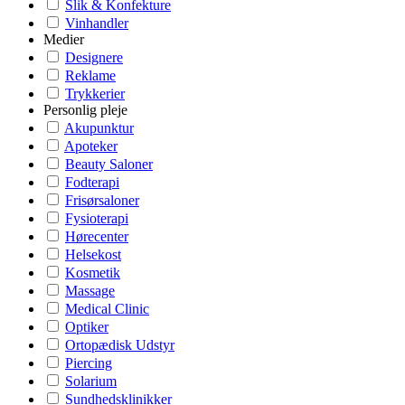
Slik & Konfekture
Vinhandler
Medier
Designere
Reklame
Trykkerier
Personlig pleje
Akupunktur
Apoteker
Beauty Saloner
Fodterapi
Frisørsaloner
Fysioterapi
Hørecenter
Helsekost
Kosmetik
Massage
Medical Clinic
Optiker
Ortopædisk Udstyr
Piercing
Solarium
Sundhedsklinikker