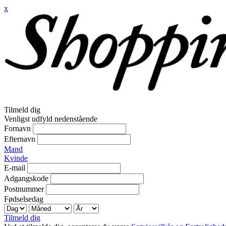
x
Tilmeld dig
Venligst udfyld nedenstående
Fornavn
Efternavn
Mand
Kvinde
E-mail
Adgangskode
Postnummer
Fødselsedag
Tilmeld dig