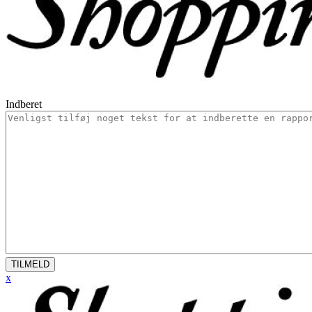
Indberet
TILMELD
x