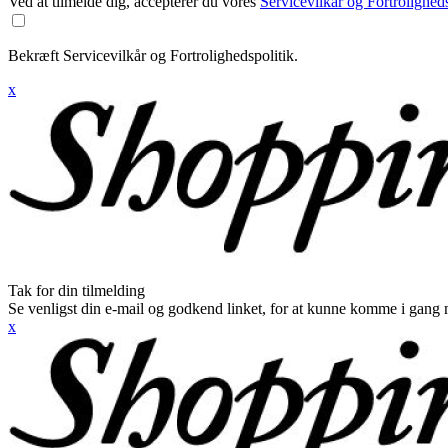
Ved at tilmelde dig, accepterer du vores
Servicevilkår og Fortroligheds
Bekræft Servicevilkår og Fortrolighedspolitik.
x
Tak for din tilmelding
Se venligst din e-mail og godkend linket, for at kunne komme i gang 
x