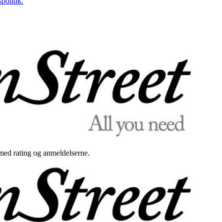
politik.
med rating og anmeldelserne.