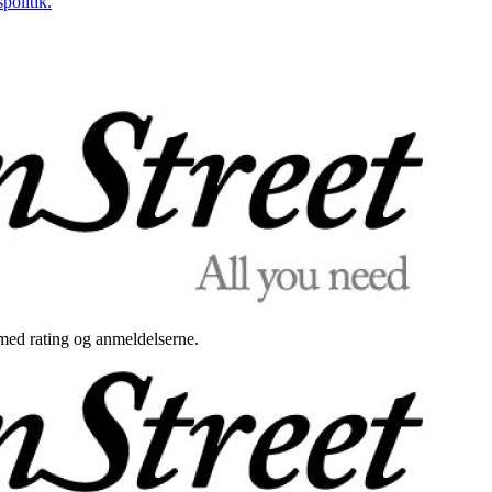
politik.
med rating og anmeldelserne.