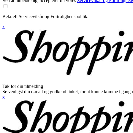
Ved at tilmelde dig, accepterer du vores
Servicevilkår og Fortroligheds
Bekræft Servicevilkår og Fortrolighedspolitik.
x
Tak for din tilmelding
Se venligst din e-mail og godkend linket, for at kunne komme i gang 
x