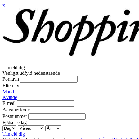
x
Tilmeld dig
Venligst udfyld nedenstående
Fornavn
Efternavn
Mand
Kvinde
E-mail
Adgangskode
Postnummer
Fødselsedag
Tilmeld dig