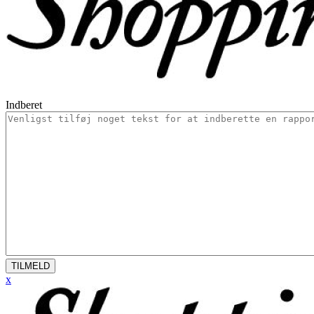
Indberet
TILMELD
x