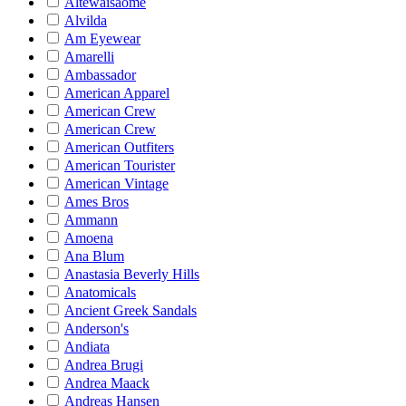
Altewaisaome
Alvilda
Am Eyewear
Amarelli
Ambassador
American Apparel
American Crew
American Crew
American Outfiters
American Tourister
American Vintage
Ames Bros
Ammann
Amoena
Ana Blum
Anastasia Beverly Hills
Anatomicals
Ancient Greek Sandals
Anderson's
Andiata
Andrea Brugi
Andrea Maack
Andreas Hansen