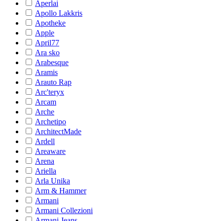
Aperlai
Apollo Lakkris
Apotheke
Apple
April77
Ara sko
Arabesque
Aramis
Arauto Rap
Arc'teryx
Arcam
Arche
Archetipo
ArchitectMade
Ardell
Areaware
Arena
Ariella
Arla Unika
Arm & Hammer
Armani
Armani Collezioni
Armani Jeans