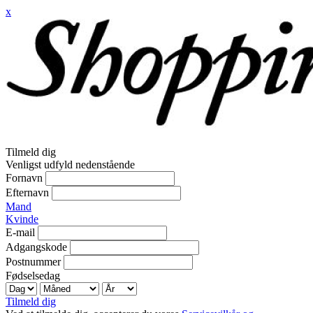
x
Tilmeld dig
Venligst udfyld nedenstående
Fornavn
Efternavn
Mand
Kvinde
E-mail
Adgangskode
Postnummer
Fødselsedag
Tilmeld dig