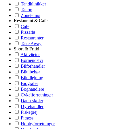
Tandklinikker
Tattoo
Zoneterapi
Restaurant & Cafe
Cafe
Pizzaria
Restauranter
Take Away
Sport & Fritid
Aktiviteter
Børneudstyr
Bilforhandler
Biltilbehør
Biludlejning
Biografer
Boghandlere
Cykelforretninger
Danseskoler
Dyrehandler
Fiskegrej
Fitness
Hobbyforretninger