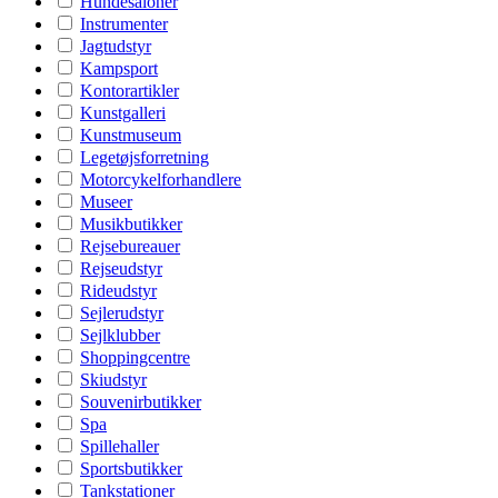
Hundesaloner
Instrumenter
Jagtudstyr
Kampsport
Kontorartikler
Kunstgalleri
Kunstmuseum
Legetøjsforretning
Motorcykelforhandlere
Museer
Musikbutikker
Rejsebureauer
Rejseudstyr
Rideudstyr
Sejlerudstyr
Sejlklubber
Shoppingcentre
Skiudstyr
Souvenirbutikker
Spa
Spillehaller
Sportsbutikker
Tankstationer