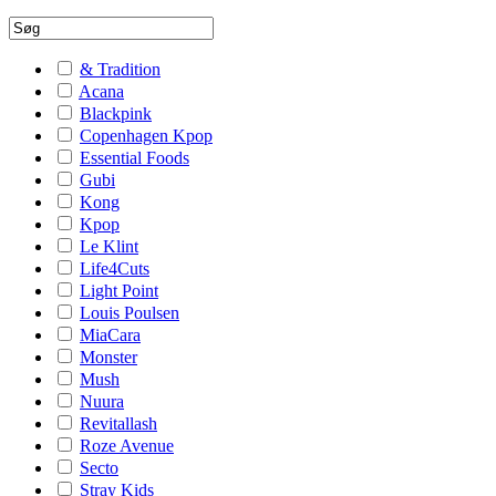
& Tradition
Acana
Blackpink
Copenhagen Kpop
Essential Foods
Gubi
Kong
Kpop
Le Klint
Life4Cuts
Light Point
Louis Poulsen
MiaCara
Monster
Mush
Nuura
Revitallash
Roze Avenue
Secto
Stray Kids