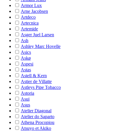
Armor Lux
Arne Jacobsen
Artdeco
Artecnica
Artemide
Asger Juel Larsen
Ash
Ashley Marc Hovelle
Asics
Askø
Aspesi
Astas
Astell & Kern
Astier de Villatte
Astleys Pipe Tobacco
Astoria
Asui
Asus
Atelier Diagonal
Atelier do Saparto
Athena Procopiou
Atsuyo et Akiko