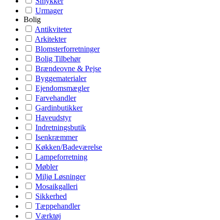
Smykker
Urmager
Bolig
Antikviteter
Arkitekter
Blomsterforretninger
Bolig Tilbehør
Brændeovne & Pejse
Byggematerialer
Ejendomsmægler
Farvehandler
Gardinbutikker
Haveudstyr
Indretningsbutik
Isenkræmmer
Køkken/Badeværelse
Lampeforretning
Møbler
Miljø Løsninger
Mosaikgalleri
Sikkerhed
Tæppehandler
Værktøj