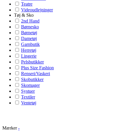
Teatre
Videoudlejninger
Tøj & Sko
2nd Hand
Børnesko
Børnetøj
Dametøj
Garnbutik
Herretøj
Lingerie
Pelsbutikker
Plus Size Fashion
Renseri/Vaskeri
Skobutikker
Skomager
Systuer
Textiler
Ventetøj
Mærker
-