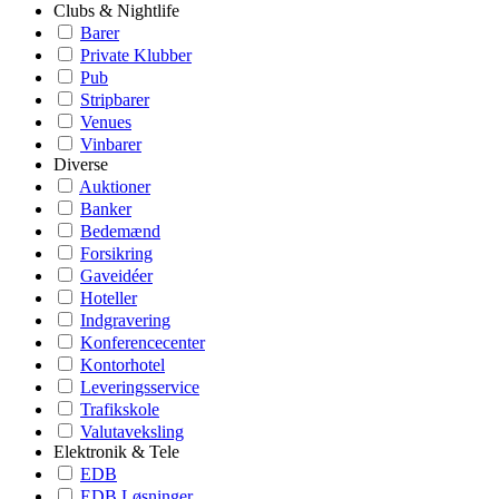
Clubs & Nightlife
Barer
Private Klubber
Pub
Stripbarer
Venues
Vinbarer
Diverse
Auktioner
Banker
Bedemænd
Forsikring
Gaveidéer
Hoteller
Indgravering
Konferencecenter
Kontorhotel
Leveringsservice
Trafikskole
Valutaveksling
Elektronik & Tele
EDB
EDB Løsninger