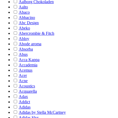
Aalborg Chokoladen
Aalto
Abaco
Abbacino
Abc Design
Abeko
Abercrombie & Fitch
Abloy
Abode aroma
Absorba
Abus
Acca Kappa
Accademia
Acemus
Acer
Acne
Acoustics
Acquarella
Adax
Addict
Adidas
Adidas by Stella McCartney
Adidas Slvr