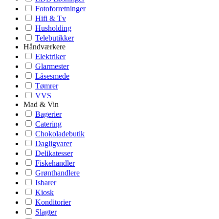
Fotoforretninger
Hifi & Tv
Husholding
Telebutikker
Håndværkere
Elektriker
Glarmester
Låsesmede
Tømrer
VVS
Mad & Vin
Bagerier
Catering
Chokoladebutik
Dagligvarer
Delikatesser
Fiskehandler
Grønthandlere
Isbarer
Kiosk
Konditorier
Slagter