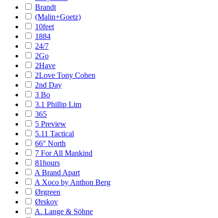
Brandt
(Malin+Goetz)
10feet
1884
24/7
2Go
2Have
2Love Tony Cohen
2nd Day
3 Bo
3.1 Phillip Lim
365
5 Preview
5.11 Tactical
66° North
7 For All Mankind
81hours
A Brand Apart
A Xoco by Anthon Berg
Ørgreen
Ørskov
A. Lange & Söhne