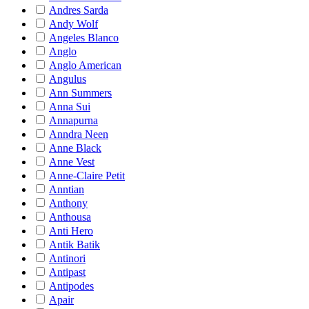
Andres Sarda
Andy Wolf
Angeles Blanco
Anglo
Anglo American
Angulus
Ann Summers
Anna Sui
Annapurna
Anndra Neen
Anne Black
Anne Vest
Anne-Claire Petit
Anntian
Anthony
Anthousa
Anti Hero
Antik Batik
Antinori
Antipast
Antipodes
Apair