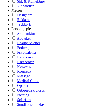
Slik & Konfekture
Vinhandler
Medier
Designere
Reklame
Trykkerier
Personlig pleje
Akupunktur
Apoteker
Beauty Saloner
Fodterapi
Frisørsaloner
Fysioterapi
Hørecenter
Helsekost
Kosmetik
Massage
Medical Clinic
Optiker
Ortopædisk Udstyr
Piercing
Solarium
Sundhedsklinikker