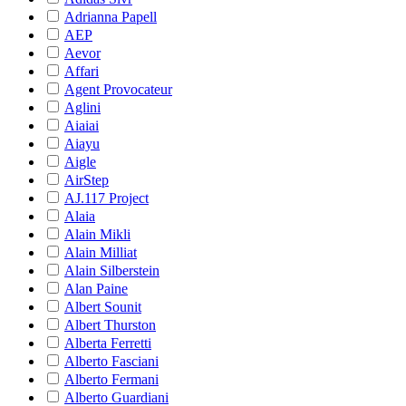
Adrianna Papell
AEP
Aevor
Affari
Agent Provocateur
Aglini
Aiaiai
Aiayu
Aigle
AirStep
AJ.117 Project
Alaia
Alain Mikli
Alain Milliat
Alain Silberstein
Alan Paine
Albert Sounit
Albert Thurston
Alberta Ferretti
Alberto Fasciani
Alberto Fermani
Alberto Guardiani