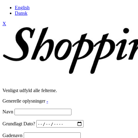
English
Dansk
X
Venligst udfyld alle felterne.
Generelle oplysninger
-
Navn
Grundlagt Dato?
Gadenavn