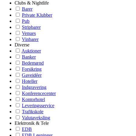
Clubs & Nightlife
Barer
Private Klubber
Pub
Stripbarer
Venues
Vinbarer
Diverse
Auktioner
Banker
Bedemænd
Forsikring
Gaveidéer
Hoteller
Indgravering
Konferencecenter
Kontorhotel
Leveringsservice
Trafikskole
Valutaveksling
Elektronik & Tele
EDB
EDB Løsninger