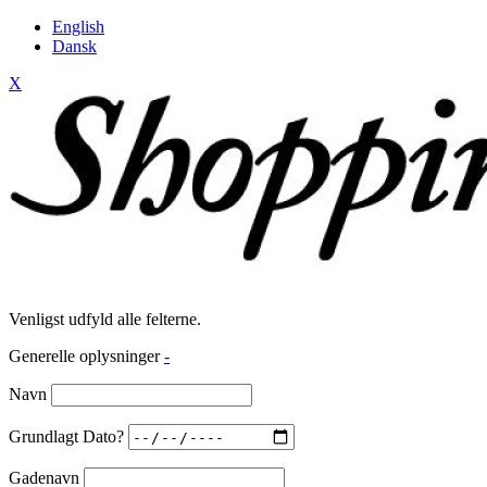
English
Dansk
X
Venligst udfyld alle felterne.
Generelle oplysninger
-
Navn
Grundlagt Dato?
Gadenavn