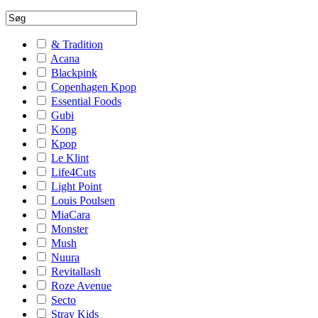
& Tradition
Acana
Blackpink
Copenhagen Kpop
Essential Foods
Gubi
Kong
Kpop
Le Klint
Life4Cuts
Light Point
Louis Poulsen
MiaCara
Monster
Mush
Nuura
Revitallash
Roze Avenue
Secto
Stray Kids