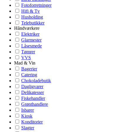
Fotoforretninger
Hifi & Tv
Husholding
Telebutikker
Håndværkere
Elektriker
Glarmester
Låsesmede
Tømrer
VVS
Mad & Vin
Bagerier
Catering
Chokoladebutik
Dagligvarer
Delikatesser
Fiskehandler
Grønthandlere
Isbarer
Kiosk
Konditorier
Slagter