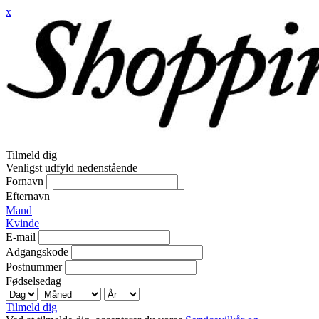
x
Tilmeld dig
Venligst udfyld nedenstående
Fornavn
Efternavn
Mand
Kvinde
E-mail
Adgangskode
Postnummer
Fødselsedag
Tilmeld dig