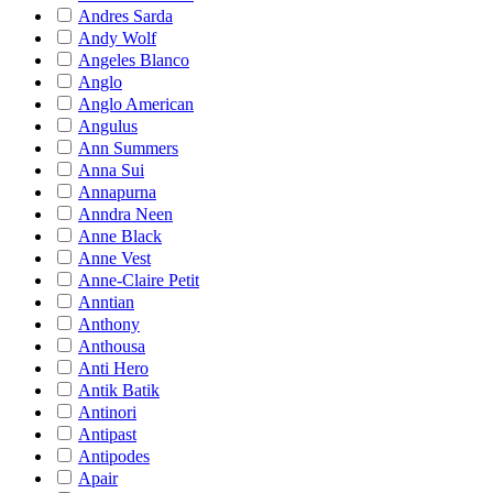
Andres Sarda
Andy Wolf
Angeles Blanco
Anglo
Anglo American
Angulus
Ann Summers
Anna Sui
Annapurna
Anndra Neen
Anne Black
Anne Vest
Anne-Claire Petit
Anntian
Anthony
Anthousa
Anti Hero
Antik Batik
Antinori
Antipast
Antipodes
Apair