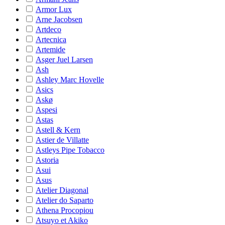
Armor Lux
Arne Jacobsen
Artdeco
Artecnica
Artemide
Asger Juel Larsen
Ash
Ashley Marc Hovelle
Asics
Askø
Aspesi
Astas
Astell & Kern
Astier de Villatte
Astleys Pipe Tobacco
Astoria
Asui
Asus
Atelier Diagonal
Atelier do Saparto
Athena Procopiou
Atsuyo et Akiko