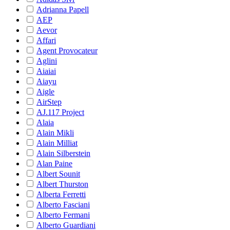
Adrianna Papell
AEP
Aevor
Affari
Agent Provocateur
Aglini
Aiaiai
Aiayu
Aigle
AirStep
AJ.117 Project
Alaia
Alain Mikli
Alain Milliat
Alain Silberstein
Alan Paine
Albert Sounit
Albert Thurston
Alberta Ferretti
Alberto Fasciani
Alberto Fermani
Alberto Guardiani