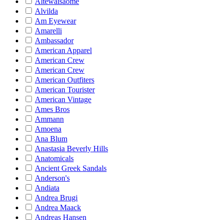
Altewaisaome
Alvilda
Am Eyewear
Amarelli
Ambassador
American Apparel
American Crew
American Crew
American Outfiters
American Tourister
American Vintage
Ames Bros
Ammann
Amoena
Ana Blum
Anastasia Beverly Hills
Anatomicals
Ancient Greek Sandals
Anderson's
Andiata
Andrea Brugi
Andrea Maack
Andreas Hansen