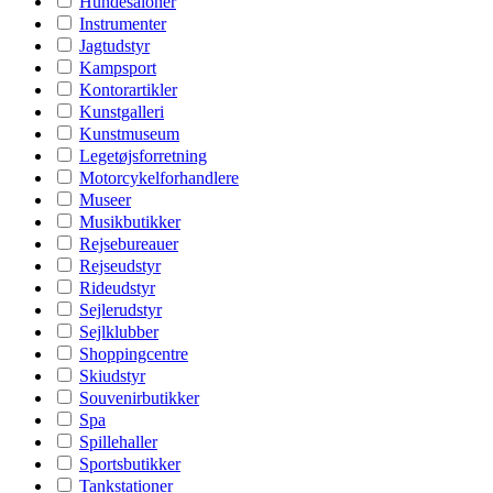
Hundesaloner
Instrumenter
Jagtudstyr
Kampsport
Kontorartikler
Kunstgalleri
Kunstmuseum
Legetøjsforretning
Motorcykelforhandlere
Museer
Musikbutikker
Rejsebureauer
Rejseudstyr
Rideudstyr
Sejlerudstyr
Sejlklubber
Shoppingcentre
Skiudstyr
Souvenirbutikker
Spa
Spillehaller
Sportsbutikker
Tankstationer