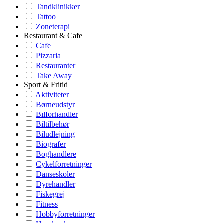
Tandklinikker
Tattoo
Zoneterapi
Restaurant & Cafe
Cafe
Pizzaria
Restauranter
Take Away
Sport & Fritid
Aktiviteter
Børneudstyr
Bilforhandler
Biltilbehør
Biludlejning
Biografer
Boghandlere
Cykelforretninger
Danseskoler
Dyrehandler
Fiskegrej
Fitness
Hobbyforretninger