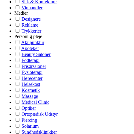
Slik & Konfekture
Vinhandler
Medier
Designere
Reklame
Trykkerier
Personlig pleje
Akupunktur
Apoteker
Beauty Saloner
Fodterapi
Frisørsaloner
Fysioterapi
Hørecenter
Helsekost
Kosmetik
Massage
Medical Clinic
Optiker
Ortopædisk Udstyr
Piercing
Solarium
Sundhedsklinikker