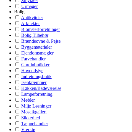
Smykker
Urmager
Bolig
Antikviteter
Arkitekter
Blomsterforretninger
Bolig Tilbehør
Brændeovne & Pejse
Byggematerialer
Ejendomsmægler
Farvehandler
Gardinbutikker
Haveudstyr
Indretningsbutik
Isenkræmmer
Køkken/Badeværelse
Lampeforretning
Møbler
Miljø Løsninger
Mosaikgalleri
Sikkerhed
Tæppehandler
Værktøj