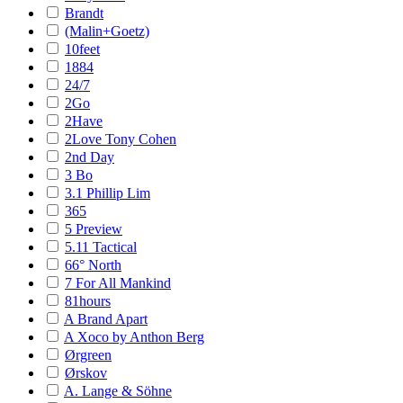
Brandt
(Malin+Goetz)
10feet
1884
24/7
2Go
2Have
2Love Tony Cohen
2nd Day
3 Bo
3.1 Phillip Lim
365
5 Preview
5.11 Tactical
66° North
7 For All Mankind
81hours
A Brand Apart
A Xoco by Anthon Berg
Ørgreen
Ørskov
A. Lange & Söhne