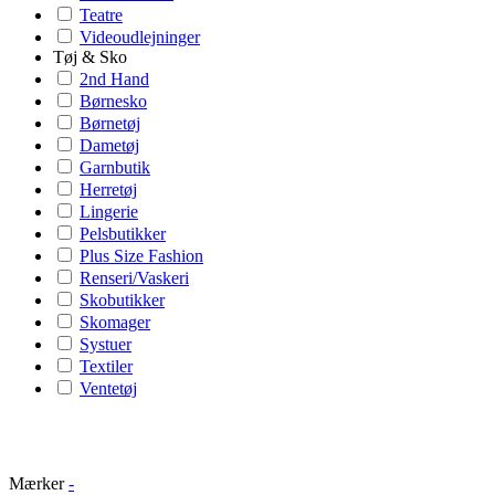
Teatre
Videoudlejninger
Tøj & Sko
2nd Hand
Børnesko
Børnetøj
Dametøj
Garnbutik
Herretøj
Lingerie
Pelsbutikker
Plus Size Fashion
Renseri/Vaskeri
Skobutikker
Skomager
Systuer
Textiler
Ventetøj
Mærker
-