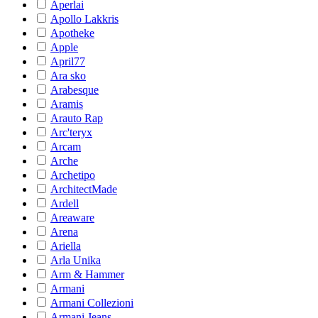
Aperlai
Apollo Lakkris
Apotheke
Apple
April77
Ara sko
Arabesque
Aramis
Arauto Rap
Arc'teryx
Arcam
Arche
Archetipo
ArchitectMade
Ardell
Areaware
Arena
Ariella
Arla Unika
Arm & Hammer
Armani
Armani Collezioni
Armani Jeans