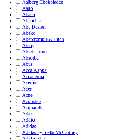
Aalborg Chokoladen
Aalto
Abaco
Abbacino
Abc Design
Abeko
Abercrombie & Fitch
Abloy
Abode aroma
Absorba
Abus
Acca Kappa
Accademia
Acemus
Acer
Acne
Acoustics
Acquarella
Adax
Addict
Adidas
Adidas by Stella McCartney
Adidas Slvr