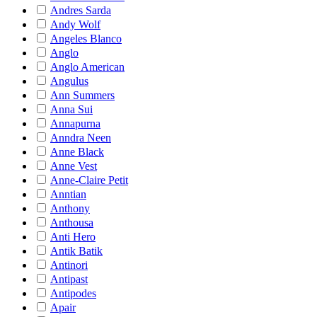
Andres Sarda
Andy Wolf
Angeles Blanco
Anglo
Anglo American
Angulus
Ann Summers
Anna Sui
Annapurna
Anndra Neen
Anne Black
Anne Vest
Anne-Claire Petit
Anntian
Anthony
Anthousa
Anti Hero
Antik Batik
Antinori
Antipast
Antipodes
Apair