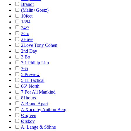
Brandt
(Malin+Goetz)
10feet
1884
24/7
2Go
2Have
2Love Tony Cohen
2nd Day
3 Bo
3.1 Phillip Lim
365
5 Preview
5.11 Tactical
66° North
7 For All Mankind
81hours
A Brand Apart
A Xoco by Anthon Berg
Ørgreen
Ørskov
A. Lange & Söhne