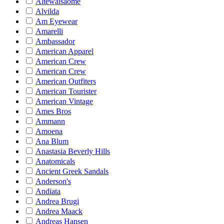
Altewaisaome
Alvilda
Am Eyewear
Amarelli
Ambassador
American Apparel
American Crew
American Crew
American Outfiters
American Tourister
American Vintage
Ames Bros
Ammann
Amoena
Ana Blum
Anastasia Beverly Hills
Anatomicals
Ancient Greek Sandals
Anderson's
Andiata
Andrea Brugi
Andrea Maack
Andreas Hansen