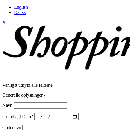
English
Dansk
X
Venligst udfyld alle felterne.
Generelle oplysninger
-
Navn
Grundlagt Dato?
Gadenavn