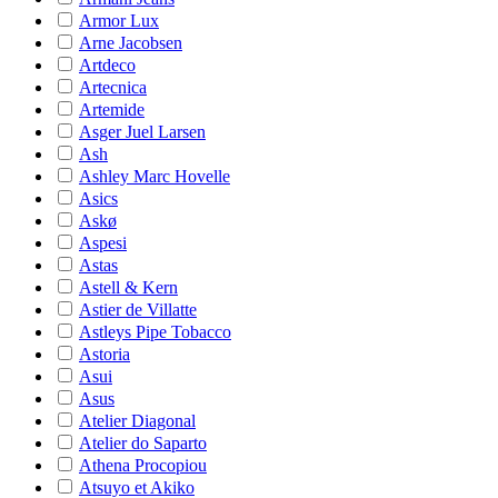
Armor Lux
Arne Jacobsen
Artdeco
Artecnica
Artemide
Asger Juel Larsen
Ash
Ashley Marc Hovelle
Asics
Askø
Aspesi
Astas
Astell & Kern
Astier de Villatte
Astleys Pipe Tobacco
Astoria
Asui
Asus
Atelier Diagonal
Atelier do Saparto
Athena Procopiou
Atsuyo et Akiko