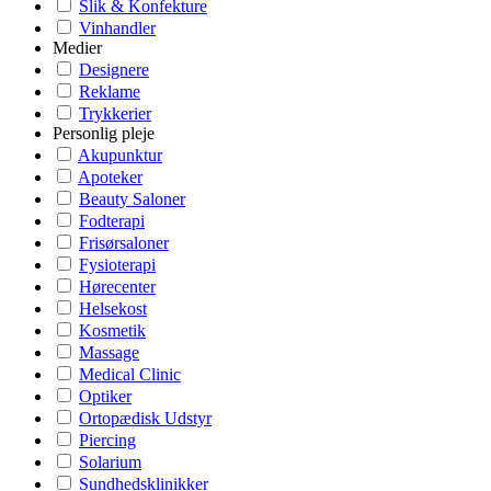
Slik & Konfekture
Vinhandler
Medier
Designere
Reklame
Trykkerier
Personlig pleje
Akupunktur
Apoteker
Beauty Saloner
Fodterapi
Frisørsaloner
Fysioterapi
Hørecenter
Helsekost
Kosmetik
Massage
Medical Clinic
Optiker
Ortopædisk Udstyr
Piercing
Solarium
Sundhedsklinikker