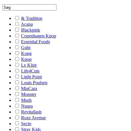
& Tradition
Acana
Blackpink
Copenhagen Kpop
Essential Foods
Gubi
Kong
Kpop
Le Klint
Life4Cuts
Light Point
Louis Poulsen
MiaCara
Monster
Mush
Nuura
Revitallash
Roze Avenue
Secto
Stray Kids