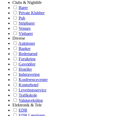
Clubs & Nightlife
Barer
Private Klubber
Pub
Stripbarer
Venues
Vinbarer
Diverse
Auktioner
Banker
Bedemænd
Forsikring
Gaveidéer
Hoteller
Indgravering
Konferencecenter
Kontorhotel
Leveringsservice
Trafikskole
Valutaveksling
Elektronik & Tele
EDB
EDB Løsninger