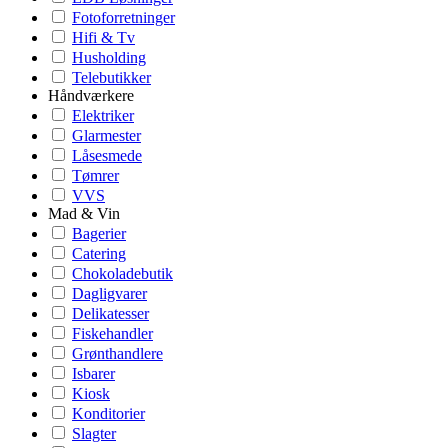
Fotoforretninger
Hifi & Tv
Husholding
Telebutikker
Håndværkere
Elektriker
Glarmester
Låsesmede
Tømrer
VVS
Mad & Vin
Bagerier
Catering
Chokoladebutik
Dagligvarer
Delikatesser
Fiskehandler
Grønthandlere
Isbarer
Kiosk
Konditorier
Slagter