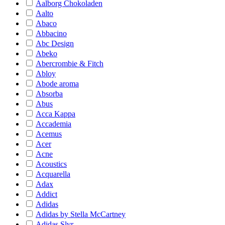
Aalborg Chokoladen
Aalto
Abaco
Abbacino
Abc Design
Abeko
Abercrombie & Fitch
Abloy
Abode aroma
Absorba
Abus
Acca Kappa
Accademia
Acemus
Acer
Acne
Acoustics
Acquarella
Adax
Addict
Adidas
Adidas by Stella McCartney
Adidas Slvr