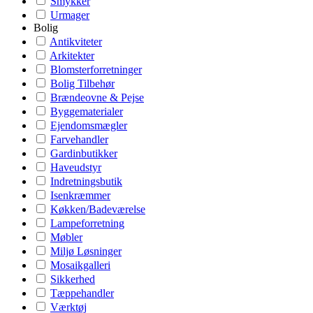
Smykker
Urmager
Bolig
Antikviteter
Arkitekter
Blomsterforretninger
Bolig Tilbehør
Brændeovne & Pejse
Byggematerialer
Ejendomsmægler
Farvehandler
Gardinbutikker
Haveudstyr
Indretningsbutik
Isenkræmmer
Køkken/Badeværelse
Lampeforretning
Møbler
Miljø Løsninger
Mosaikgalleri
Sikkerhed
Tæppehandler
Værktøj