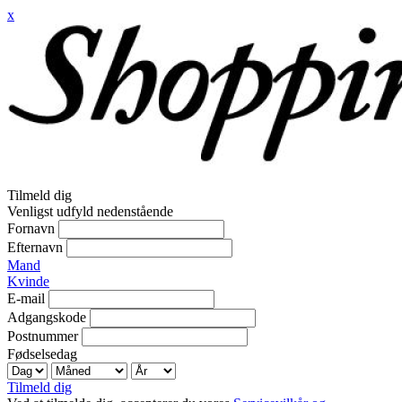
x
Tilmeld dig
Venligst udfyld nedenstående
Fornavn
Efternavn
Mand
Kvinde
E-mail
Adgangskode
Postnummer
Fødselsedag
Tilmeld dig