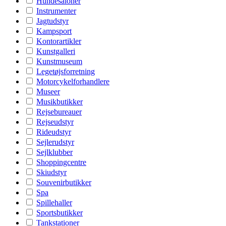
Hundesaloner
Instrumenter
Jagtudstyr
Kampsport
Kontorartikler
Kunstgalleri
Kunstmuseum
Legetøjsforretning
Motorcykelforhandlere
Museer
Musikbutikker
Rejsebureauer
Rejseudstyr
Rideudstyr
Sejlerudstyr
Sejlklubber
Shoppingcentre
Skiudstyr
Souvenirbutikker
Spa
Spillehaller
Sportsbutikker
Tankstationer