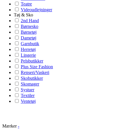
Teatre
Videoudlejninger
Tøj & Sko
2nd Hand
Børnesko
Børnetøj
Dametøj
Garnbutik
Herretøj
Lingerie
Pelsbutikker
Plus Size Fashion
Renseri/Vaskeri
Skobutikker
Skomager
Systuer
Textiler
Ventetøj
Mærker
-