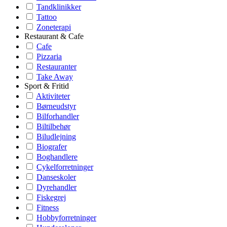
Tandklinikker
Tattoo
Zoneterapi
Restaurant & Cafe
Cafe
Pizzaria
Restauranter
Take Away
Sport & Fritid
Aktiviteter
Børneudstyr
Bilforhandler
Biltilbehør
Biludlejning
Biografer
Boghandlere
Cykelforretninger
Danseskoler
Dyrehandler
Fiskegrej
Fitness
Hobbyforretninger