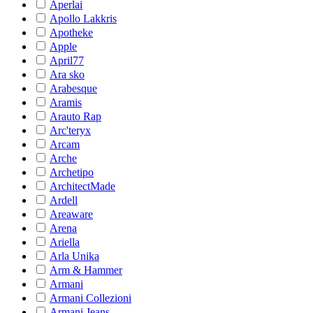
Aperlai
Apollo Lakkris
Apotheke
Apple
April77
Ara sko
Arabesque
Aramis
Arauto Rap
Arc'teryx
Arcam
Arche
Archetipo
ArchitectMade
Ardell
Areaware
Arena
Ariella
Arla Unika
Arm & Hammer
Armani
Armani Collezioni
Armani Jeans