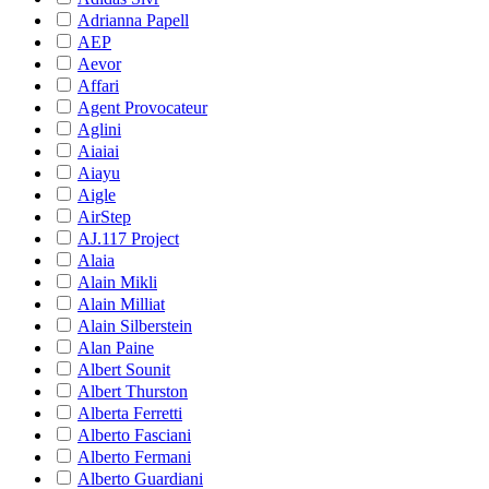
Adrianna Papell
AEP
Aevor
Affari
Agent Provocateur
Aglini
Aiaiai
Aiayu
Aigle
AirStep
AJ.117 Project
Alaia
Alain Mikli
Alain Milliat
Alain Silberstein
Alan Paine
Albert Sounit
Albert Thurston
Alberta Ferretti
Alberto Fasciani
Alberto Fermani
Alberto Guardiani