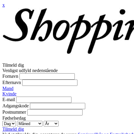
x
Tilmeld dig
Venligst udfyld nedenstående
Fornavn
Efternavn
Mand
Kvinde
E-mail
Adgangskode
Postnummer
Fødselsedag
Tilmeld dig