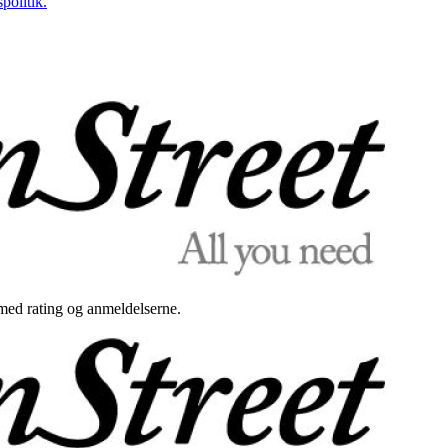
politik.
med rating og anmeldelserne.