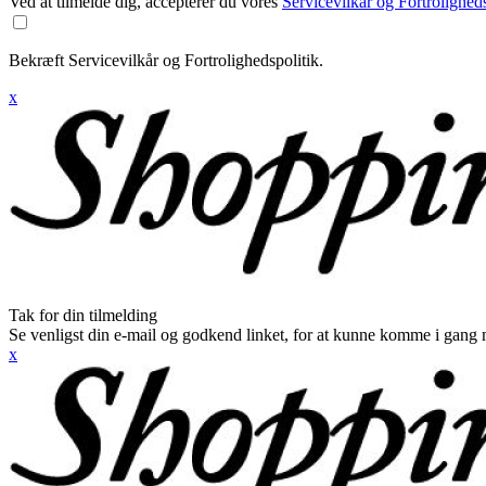
Ved at tilmelde dig, accepterer du vores
Servicevilkår og Fortroligheds
Bekræft Servicevilkår og Fortrolighedspolitik.
x
Tak for din tilmelding
Se venligst din e-mail og godkend linket, for at kunne komme i gang 
x