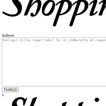
Indberet
TILMELD
x