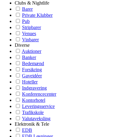
Clubs & Nightlife
Barer
Private Klubber
Pub
Stripbarer
Venues
Vinbarer
Diverse
Auktioner
Banker
Bedemænd
Forsikring
Gaveidéer
Hoteller
Indgravering
Konferencecenter
Kontorhotel
Leveringsservice
Trafikskole
Valutaveksling
Elektronik & Tele
EDB
EDB Løsninger