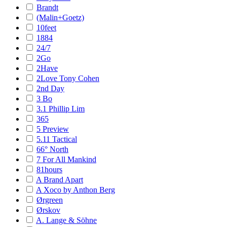
Brandt
(Malin+Goetz)
10feet
1884
24/7
2Go
2Have
2Love Tony Cohen
2nd Day
3 Bo
3.1 Phillip Lim
365
5 Preview
5.11 Tactical
66° North
7 For All Mankind
81hours
A Brand Apart
A Xoco by Anthon Berg
Ørgreen
Ørskov
A. Lange & Söhne