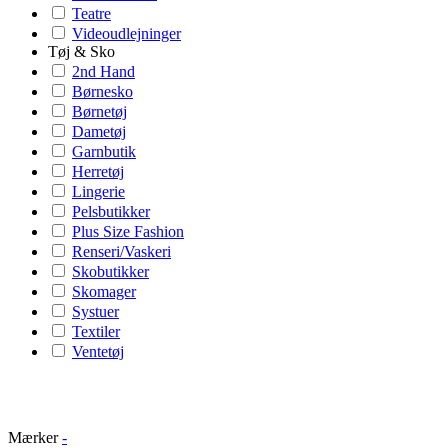
Teatre
Videoudlejninger
Tøj & Sko
2nd Hand
Børnesko
Børnetøj
Dametøj
Garnbutik
Herretøj
Lingerie
Pelsbutikker
Plus Size Fashion
Renseri/Vaskeri
Skobutikker
Skomager
Systuer
Textiler
Ventetøj
Mærker
-