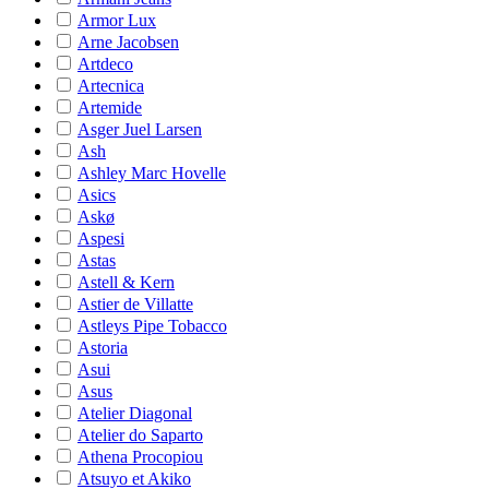
Armor Lux
Arne Jacobsen
Artdeco
Artecnica
Artemide
Asger Juel Larsen
Ash
Ashley Marc Hovelle
Asics
Askø
Aspesi
Astas
Astell & Kern
Astier de Villatte
Astleys Pipe Tobacco
Astoria
Asui
Asus
Atelier Diagonal
Atelier do Saparto
Athena Procopiou
Atsuyo et Akiko