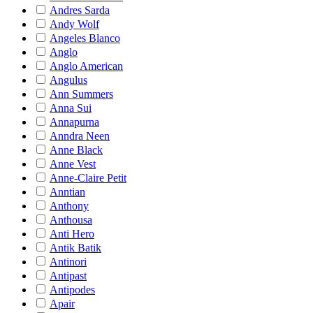
Andres Sarda
Andy Wolf
Angeles Blanco
Anglo
Anglo American
Angulus
Ann Summers
Anna Sui
Annapurna
Anndra Neen
Anne Black
Anne Vest
Anne-Claire Petit
Anntian
Anthony
Anthousa
Anti Hero
Antik Batik
Antinori
Antipast
Antipodes
Apair