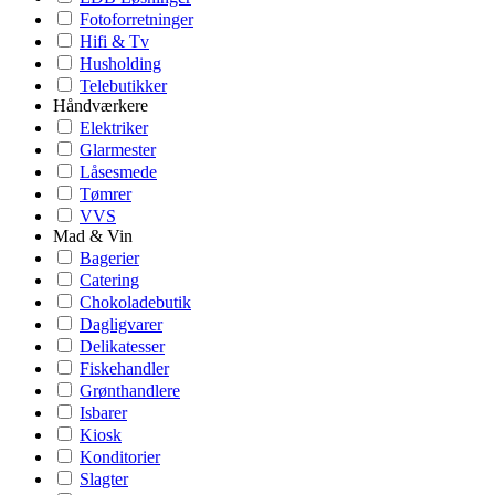
Fotoforretninger
Hifi & Tv
Husholding
Telebutikker
Håndværkere
Elektriker
Glarmester
Låsesmede
Tømrer
VVS
Mad & Vin
Bagerier
Catering
Chokoladebutik
Dagligvarer
Delikatesser
Fiskehandler
Grønthandlere
Isbarer
Kiosk
Konditorier
Slagter