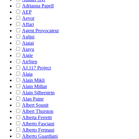
Adrianna Papell
AEP
Aevor
Affari
Agent Provocateur
Aglini
Aiaiai
Aiayu
Aigle
AirStep
AJ.117 Project
Alaia
Alain Mikli
Alain Milliat
Alain Silberstein
Alan Paine
Albert Sounit
Albert Thurston
Alberta Ferretti
Alberto Fasciani
Alberto Fermani
Alberto Guardiani