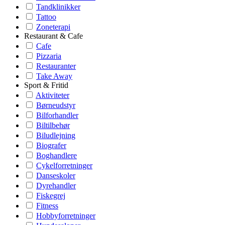
Tandklinikker
Tattoo
Zoneterapi
Restaurant & Cafe
Cafe
Pizzaria
Restauranter
Take Away
Sport & Fritid
Aktiviteter
Børneudstyr
Bilforhandler
Biltilbehør
Biludlejning
Biografer
Boghandlere
Cykelforretninger
Danseskoler
Dyrehandler
Fiskegrej
Fitness
Hobbyforretninger