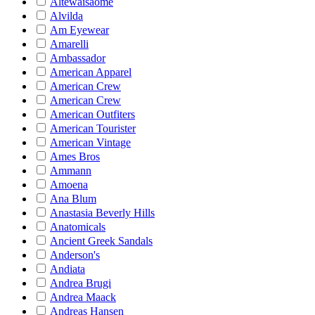
Altewaisaome
Alvilda
Am Eyewear
Amarelli
Ambassador
American Apparel
American Crew
American Crew
American Outfiters
American Tourister
American Vintage
Ames Bros
Ammann
Amoena
Ana Blum
Anastasia Beverly Hills
Anatomicals
Ancient Greek Sandals
Anderson's
Andiata
Andrea Brugi
Andrea Maack
Andreas Hansen