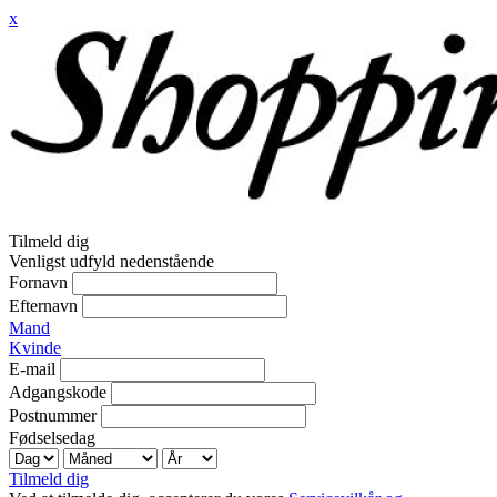
x
Tilmeld dig
Venligst udfyld nedenstående
Fornavn
Efternavn
Mand
Kvinde
E-mail
Adgangskode
Postnummer
Fødselsedag
Tilmeld dig