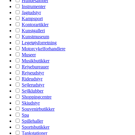
Hundesaloner
Instrumenter
Jagtudstyr
Kampsport
Kontorartikler
Kunstgalleri
Kunstmuseum
Legetøjsforretning
Motorcykelforhandlere
Museer
Musikbutikker
Rejsebureauer
Rejseudstyr
Rideudstyr
Sejlerudstyr
Sejlklubber
Shoppingcentre
Skiudstyr
Souvenirbutikker
Spa
Spillehaller
Sportsbutikker
Tankstationer