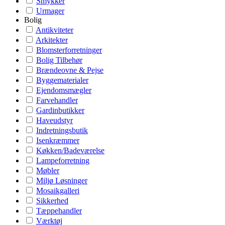
Smykker
Urmager
Bolig
Antikviteter
Arkitekter
Blomsterforretninger
Bolig Tilbehør
Brændeovne & Pejse
Byggematerialer
Ejendomsmægler
Farvehandler
Gardinbutikker
Haveudstyr
Indretningsbutik
Isenkræmmer
Køkken/Badeværelse
Lampeforretning
Møbler
Miljø Løsninger
Mosaikgalleri
Sikkerhed
Tæppehandler
Værktøj