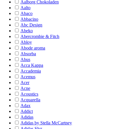
Aalborg Chokoladen
Aalto
Abaco
Abbacino
Abc Design
Abeko
Abercrombie & Fitch
Abloy
Abode aroma
Absorba
Abus
Acca Kappa
Accademia
Acemus
Acer
Acne
Acoustics
Acquarella
Adax
Addict
Adidas
Adidas by Stella McCartney
Adidas Slvr