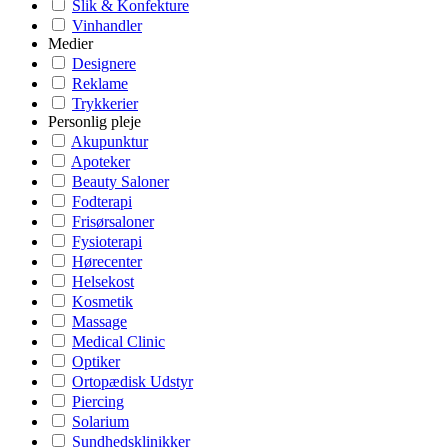
Slik & Konfekture
Vinhandler
Medier
Designere
Reklame
Trykkerier
Personlig pleje
Akupunktur
Apoteker
Beauty Saloner
Fodterapi
Frisørsaloner
Fysioterapi
Hørecenter
Helsekost
Kosmetik
Massage
Medical Clinic
Optiker
Ortopædisk Udstyr
Piercing
Solarium
Sundhedsklinikker