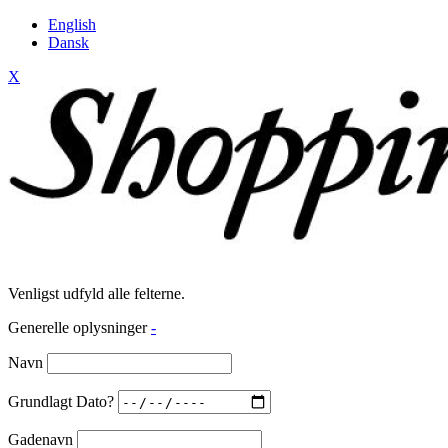
English
Dansk
X
Venligst udfyld alle felterne.
Generelle oplysninger
-
Navn
Grundlagt Dato?
Gadenavn