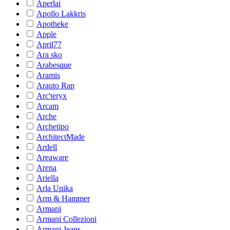
Aperlai
Apollo Lakkris
Apotheke
Apple
April77
Ara sko
Arabesque
Aramis
Arauto Rap
Arc'teryx
Arcam
Arche
Archetipo
ArchitectMade
Ardell
Areaware
Arena
Ariella
Arla Unika
Arm & Hammer
Armani
Armani Collezioni
Armani Jeans