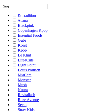
& Tradition
Acana
Blackpink
Copenhagen Kpop
Essential Foods
Gubi
Kong
Kpop
Le Klint
Life4Cuts
Light Point
Louis Poulsen
MiaCara
Monster
Mush
Nuura
Revitallash
Roze Avenue
Secto
Stray Kids