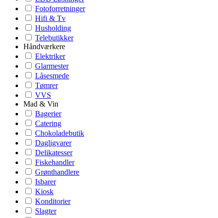
Fotoforretninger
Hifi & Tv
Husholding
Telebutikker
Håndværkere
Elektriker
Glarmester
Låsesmede
Tømrer
VVS
Mad & Vin
Bagerier
Catering
Chokoladebutik
Dagligvarer
Delikatesser
Fiskehandler
Grønthandlere
Isbarer
Kiosk
Konditorier
Slagter