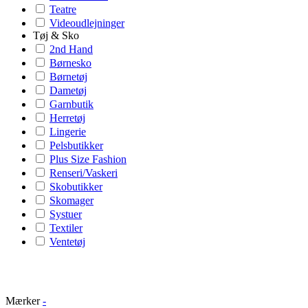
Teatre
Videoudlejninger
Tøj & Sko
2nd Hand
Børnesko
Børnetøj
Dametøj
Garnbutik
Herretøj
Lingerie
Pelsbutikker
Plus Size Fashion
Renseri/Vaskeri
Skobutikker
Skomager
Systuer
Textiler
Ventetøj
Mærker
-