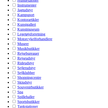
Hundesaloner
Instrumenter
Jagtudstyr
Kampsport
Kontorartikler
Kunstgalleri
Kunstmuseum
Legetøjsforretning
Motorcykelforhandlere
Museer
Musikbutikker
Rejsebureauer
Rejseudstyr
Rideudstyr
Sejlerudstyr
Sejlklubber
Shoppingcentre
Skiudstyr
Souvenirbutikker
Spa
Spillehaller
Sportsbutikker
Tankstationer