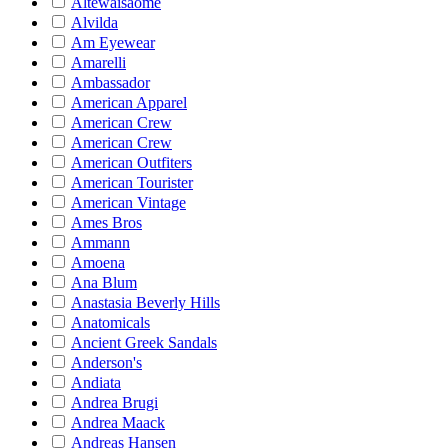
Altewaisaome
Alvilda
Am Eyewear
Amarelli
Ambassador
American Apparel
American Crew
American Crew
American Outfiters
American Tourister
American Vintage
Ames Bros
Ammann
Amoena
Ana Blum
Anastasia Beverly Hills
Anatomicals
Ancient Greek Sandals
Anderson's
Andiata
Andrea Brugi
Andrea Maack
Andreas Hansen