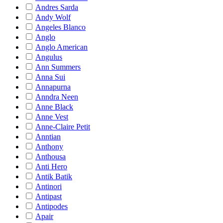
Andres Sarda
Andy Wolf
Angeles Blanco
Anglo
Anglo American
Angulus
Ann Summers
Anna Sui
Annapurna
Anndra Neen
Anne Black
Anne Vest
Anne-Claire Petit
Anntian
Anthony
Anthousa
Anti Hero
Antik Batik
Antinori
Antipast
Antipodes
Apair