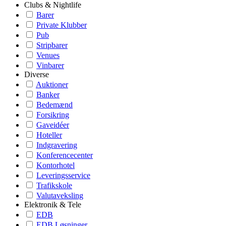
Clubs & Nightlife
Barer
Private Klubber
Pub
Stripbarer
Venues
Vinbarer
Diverse
Auktioner
Banker
Bedemænd
Forsikring
Gaveidéer
Hoteller
Indgravering
Konferencecenter
Kontorhotel
Leveringsservice
Trafikskole
Valutaveksling
Elektronik & Tele
EDB
EDB Løsninger