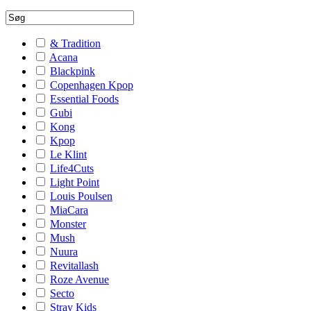
& Tradition
Acana
Blackpink
Copenhagen Kpop
Essential Foods
Gubi
Kong
Kpop
Le Klint
Life4Cuts
Light Point
Louis Poulsen
MiaCara
Monster
Mush
Nuura
Revitallash
Roze Avenue
Secto
Stray Kids