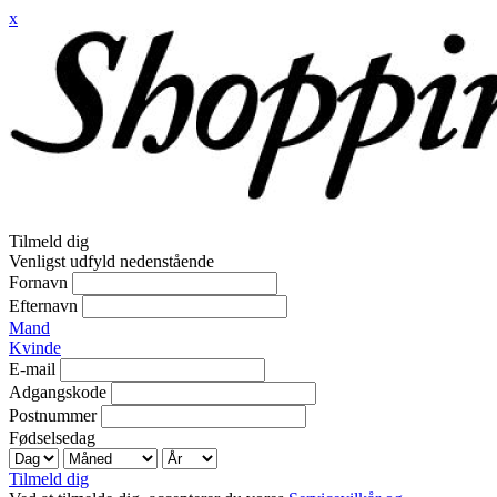
x
Tilmeld dig
Venligst udfyld nedenstående
Fornavn
Efternavn
Mand
Kvinde
E-mail
Adgangskode
Postnummer
Fødselsedag
Tilmeld dig