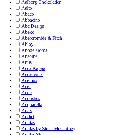
Aalborg Chokoladen
Aalto
Abaco
Abbacino
Abc Design
Abeko
Abercrombie & Fitch
Abloy
Abode aroma
Absorba
Abus
Acca Kappa
Accademia
Acemus
Acer
Acne
Acoustics
Acquarella
Adax
Addict
Adidas
Adidas by Stella McCartney
Adidas Slvr