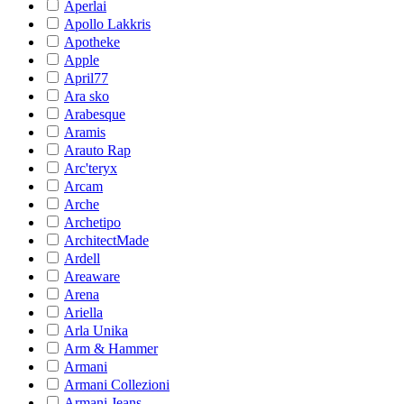
Aperlai
Apollo Lakkris
Apotheke
Apple
April77
Ara sko
Arabesque
Aramis
Arauto Rap
Arc'teryx
Arcam
Arche
Archetipo
ArchitectMade
Ardell
Areaware
Arena
Ariella
Arla Unika
Arm & Hammer
Armani
Armani Collezioni
Armani Jeans