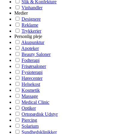
Slik & Konfekture
Vinhandler
Medier
Designere
Reklame
Trykkerier
Personlig pleje
Akupunktur
Apoteker
Beauty Saloner
Fodterapi
Frisørsaloner
Fysioterapi
Hørecenter
Helsekost
Kosmetik
Massage
Medical Clinic
Optiker
Ortopædisk Udstyr
Piercing
Solarium
Sundhedsklinikker