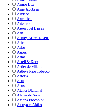
Armor Lux
Arne Jacobsen
Artdeco
Artecnica
Artemide
Asger Juel Larsen
Ash
Ashley Marc Hovelle
Asics
Askø
Aspesi
Astas
Astell & Kern
Astier de Villatte
Astleys Pipe Tobacco
Astoria
Asui
Asus
Atelier Diagonal
Atelier do Saparto
Athena Procopiou
Atsuyo et Akiko