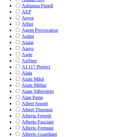
Adrianna Papell
AEP
Aevor
Affari
Agent Provocateur
Aglini
Aiaiai
Aiayu
Aigle
AirStep
AJ.117 Project
Alaia
Alain Mikli
Alain Milliat
Alain Silberstein
Alan Paine
Albert Sounit
Albert Thurston
Alberta Ferretti
Alberto Fasciani
Alberto Fermani
Alberto Guardiani