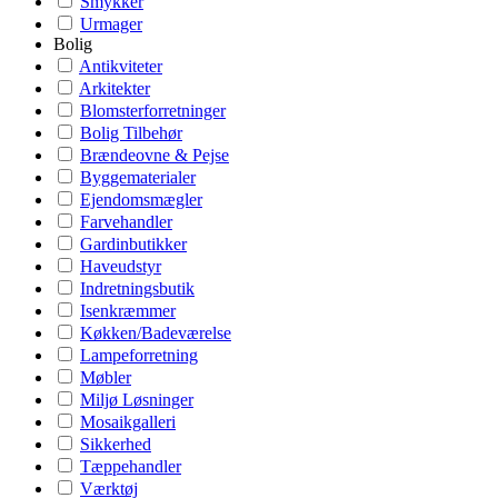
Smykker
Urmager
Bolig
Antikviteter
Arkitekter
Blomsterforretninger
Bolig Tilbehør
Brændeovne & Pejse
Byggematerialer
Ejendomsmægler
Farvehandler
Gardinbutikker
Haveudstyr
Indretningsbutik
Isenkræmmer
Køkken/Badeværelse
Lampeforretning
Møbler
Miljø Løsninger
Mosaikgalleri
Sikkerhed
Tæppehandler
Værktøj