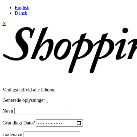
English
Dansk
X
Venligst udfyld alle felterne.
Generelle oplysninger
-
Navn
Grundlagt Dato?
Gadenavn