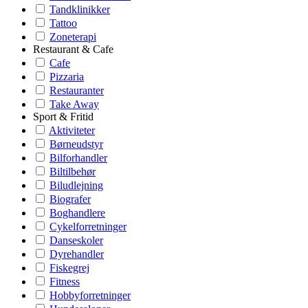
Tandklinikker
Tattoo
Zoneterapi
Restaurant & Cafe
Cafe
Pizzaria
Restauranter
Take Away
Sport & Fritid
Aktiviteter
Børneudstyr
Bilforhandler
Biltilbehør
Biludlejning
Biografer
Boghandlere
Cykelforretninger
Danseskoler
Dyrehandler
Fiskegrej
Fitness
Hobbyforretninger