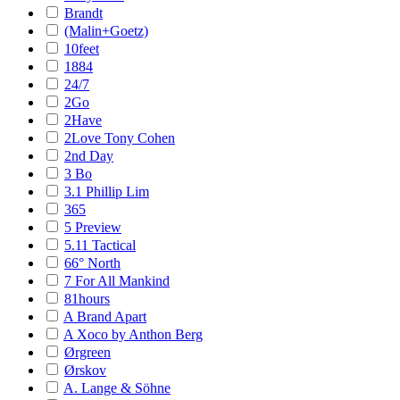
Brandt
(Malin+Goetz)
10feet
1884
24/7
2Go
2Have
2Love Tony Cohen
2nd Day
3 Bo
3.1 Phillip Lim
365
5 Preview
5.11 Tactical
66° North
7 For All Mankind
81hours
A Brand Apart
A Xoco by Anthon Berg
Ørgreen
Ørskov
A. Lange & Söhne