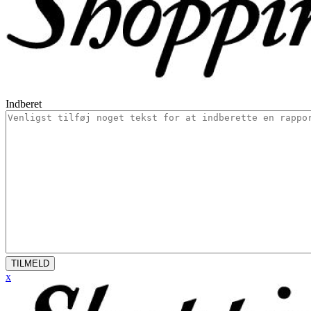
Indberet
TILMELD
x