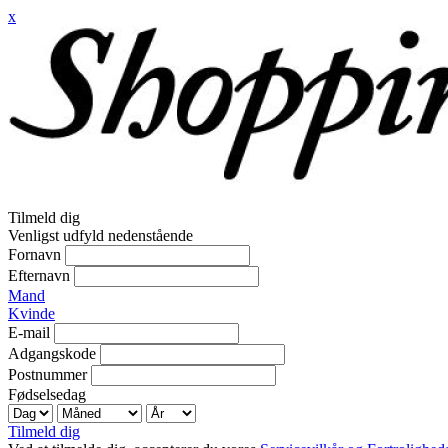
x
Tilmeld dig
Venligst udfyld nedenstående
Fornavn
Efternavn
Mand
Kvinde
E-mail
Adgangskode
Postnummer
Fødselsedag
Tilmeld dig