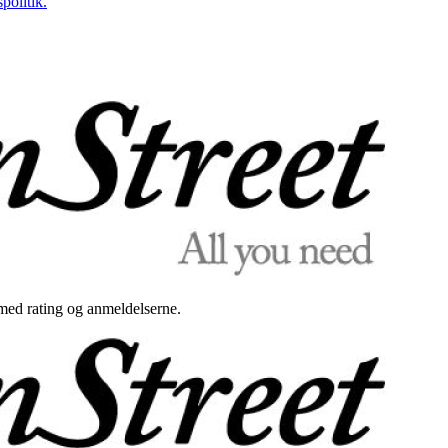
politik.
med rating og anmeldelserne.