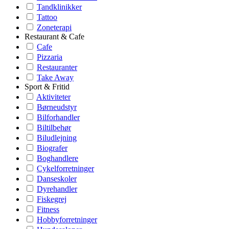
Tandklinikker
Tattoo
Zoneterapi
Restaurant & Cafe
Cafe
Pizzaria
Restauranter
Take Away
Sport & Fritid
Aktiviteter
Børneudstyr
Bilforhandler
Biltilbehør
Biludlejning
Biografer
Boghandlere
Cykelforretninger
Danseskoler
Dyrehandler
Fiskegrej
Fitness
Hobbyforretninger