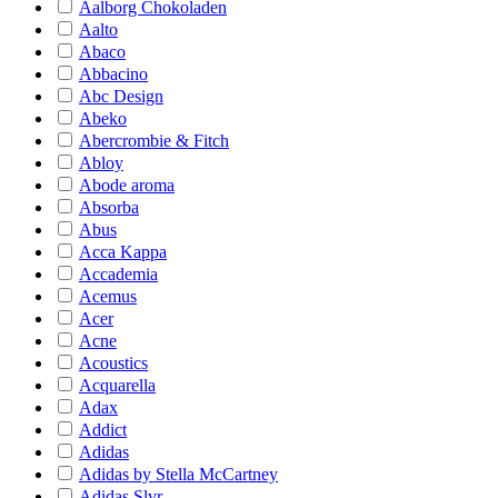
Aalborg Chokoladen
Aalto
Abaco
Abbacino
Abc Design
Abeko
Abercrombie & Fitch
Abloy
Abode aroma
Absorba
Abus
Acca Kappa
Accademia
Acemus
Acer
Acne
Acoustics
Acquarella
Adax
Addict
Adidas
Adidas by Stella McCartney
Adidas Slvr