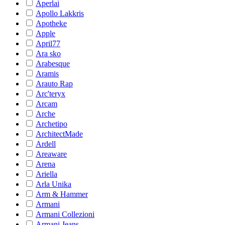
Aperlai
Apollo Lakkris
Apotheke
Apple
April77
Ara sko
Arabesque
Aramis
Arauto Rap
Arc'teryx
Arcam
Arche
Archetipo
ArchitectMade
Ardell
Areaware
Arena
Ariella
Arla Unika
Arm & Hammer
Armani
Armani Collezioni
Armani Jeans