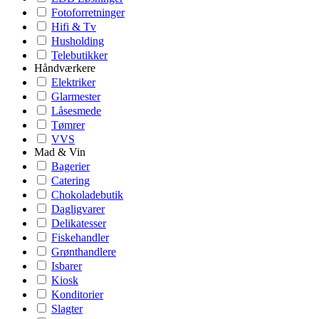
Fotoforretninger
Hifi & Tv
Husholding
Telebutikker
Håndværkere
Elektriker
Glarmester
Låsesmede
Tømrer
VVS
Mad & Vin
Bagerier
Catering
Chokoladebutik
Dagligvarer
Delikatesser
Fiskehandler
Grønthandlere
Isbarer
Kiosk
Konditorier
Slagter