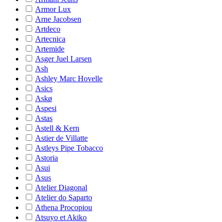
Armor Lux
Arne Jacobsen
Artdeco
Artecnica
Artemide
Asger Juel Larsen
Ash
Ashley Marc Hovelle
Asics
Askø
Aspesi
Astas
Astell & Kern
Astier de Villatte
Astleys Pipe Tobacco
Astoria
Asui
Asus
Atelier Diagonal
Atelier do Saparto
Athena Procopiou
Atsuyo et Akiko