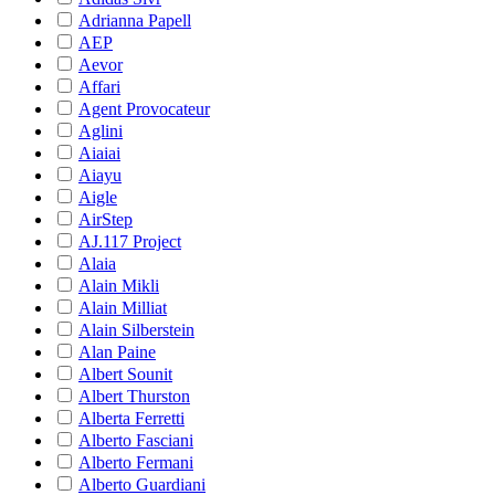
Adrianna Papell
AEP
Aevor
Affari
Agent Provocateur
Aglini
Aiaiai
Aiayu
Aigle
AirStep
AJ.117 Project
Alaia
Alain Mikli
Alain Milliat
Alain Silberstein
Alan Paine
Albert Sounit
Albert Thurston
Alberta Ferretti
Alberto Fasciani
Alberto Fermani
Alberto Guardiani