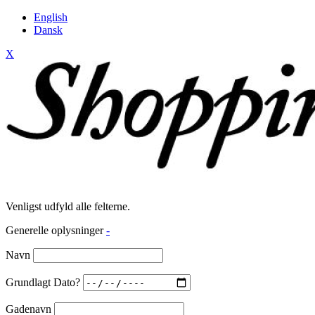
English
Dansk
X
Venligst udfyld alle felterne.
Generelle oplysninger
-
Navn
Grundlagt Dato?
Gadenavn