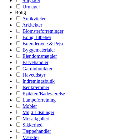
Smykker
Urmager
Bolig
Antikviteter
Arkitekter
Blomsterforretninger
Bolig Tilbehør
Brændeovne & Pejse
Byggematerialer
Ejendomsmægler
Farvehandler
Gardinbutikker
Haveudstyr
Indretningsbutik
Isenkræmmer
Køkken/Badeværelse
Lampeforretning
Møbler
Miljø Løsninger
Mosaikgalleri
Sikkerhed
Tæppehandler
Værktøj