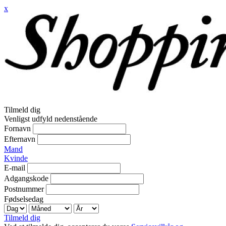
x
Tilmeld dig
Venligst udfyld nedenstående
Fornavn
Efternavn
Mand
Kvinde
E-mail
Adgangskode
Postnummer
Fødselsedag
Tilmeld dig