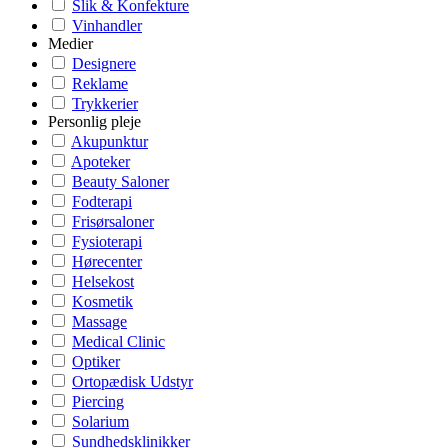
Slik & Konfekture
Vinhandler
Medier
Designere
Reklame
Trykkerier
Personlig pleje
Akupunktur
Apoteker
Beauty Saloner
Fodterapi
Frisørsaloner
Fysioterapi
Hørecenter
Helsekost
Kosmetik
Massage
Medical Clinic
Optiker
Ortopædisk Udstyr
Piercing
Solarium
Sundhedsklinikker