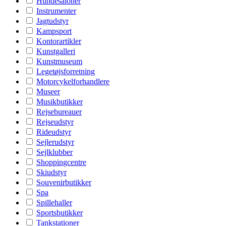
Hundesaloner
Instrumenter
Jagtudstyr
Kampsport
Kontorartikler
Kunstgalleri
Kunstmuseum
Legetøjsforretning
Motorcykelforhandlere
Museer
Musikbutikker
Rejsebureauer
Rejseudstyr
Rideudstyr
Sejlerudstyr
Sejlklubber
Shoppingcentre
Skiudstyr
Souvenirbutikker
Spa
Spillehaller
Sportsbutikker
Tankstationer