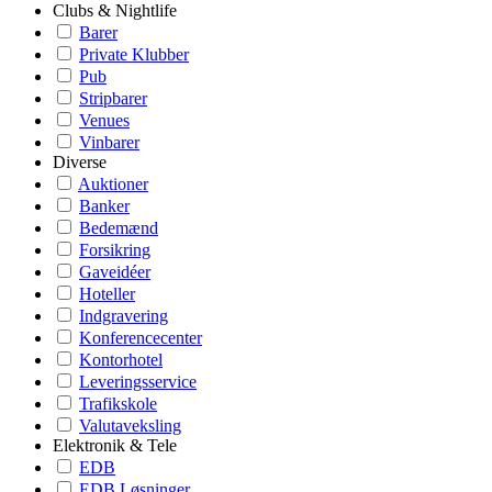
Clubs & Nightlife
Barer
Private Klubber
Pub
Stripbarer
Venues
Vinbarer
Diverse
Auktioner
Banker
Bedemænd
Forsikring
Gaveidéer
Hoteller
Indgravering
Konferencecenter
Kontorhotel
Leveringsservice
Trafikskole
Valutaveksling
Elektronik & Tele
EDB
EDB Løsninger