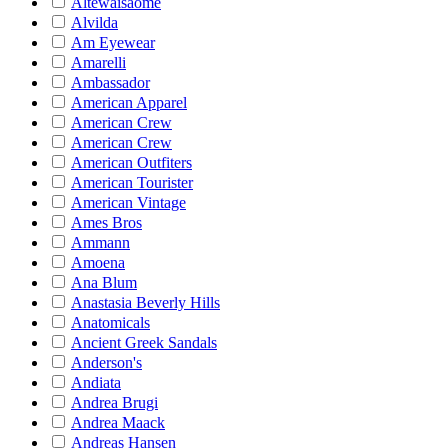
Altewaisaome
Alvilda
Am Eyewear
Amarelli
Ambassador
American Apparel
American Crew
American Crew
American Outfiters
American Tourister
American Vintage
Ames Bros
Ammann
Amoena
Ana Blum
Anastasia Beverly Hills
Anatomicals
Ancient Greek Sandals
Anderson's
Andiata
Andrea Brugi
Andrea Maack
Andreas Hansen