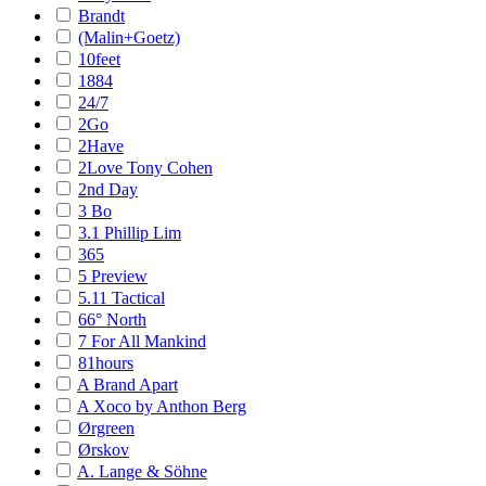
Brandt
(Malin+Goetz)
10feet
1884
24/7
2Go
2Have
2Love Tony Cohen
2nd Day
3 Bo
3.1 Phillip Lim
365
5 Preview
5.11 Tactical
66° North
7 For All Mankind
81hours
A Brand Apart
A Xoco by Anthon Berg
Ørgreen
Ørskov
A. Lange & Söhne