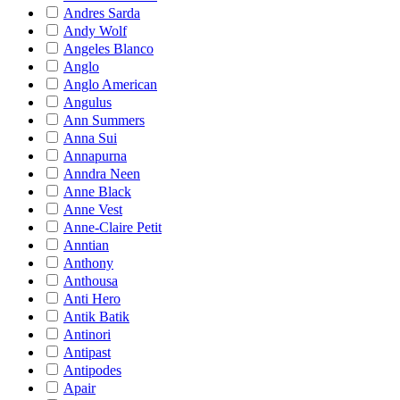
Andres Sarda
Andy Wolf
Angeles Blanco
Anglo
Anglo American
Angulus
Ann Summers
Anna Sui
Annapurna
Anndra Neen
Anne Black
Anne Vest
Anne-Claire Petit
Anntian
Anthony
Anthousa
Anti Hero
Antik Batik
Antinori
Antipast
Antipodes
Apair