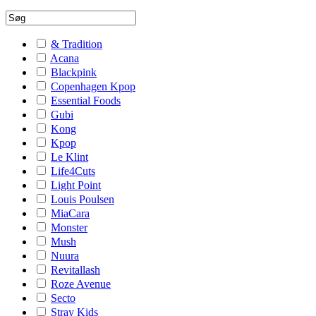
& Tradition
Acana
Blackpink
Copenhagen Kpop
Essential Foods
Gubi
Kong
Kpop
Le Klint
Life4Cuts
Light Point
Louis Poulsen
MiaCara
Monster
Mush
Nuura
Revitallash
Roze Avenue
Secto
Stray Kids