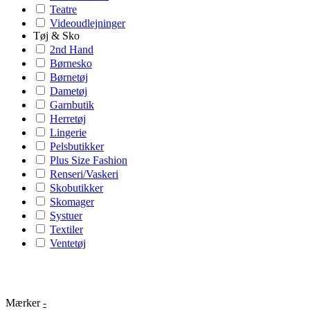
Teatre
Videoudlejninger
Tøj & Sko
2nd Hand
Børnesko
Børnetøj
Dametøj
Garnbutik
Herretøj
Lingerie
Pelsbutikker
Plus Size Fashion
Renseri/Vaskeri
Skobutikker
Skomager
Systuer
Textiler
Ventetøj
Mærker
-