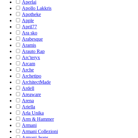
Aperlai
Apollo Lakkris
Apotheke
Apple
April77
Ara sko
Arabesque
Aramis
Arauto Rap
Arc'teryx
Arcam
Arche
Archetipo
ArchitectMade
Ardell
Areaware
Arena
Ariella
Arla Unika
Arm & Hammer
Armani
Armani Collezioni
Armani Jeans