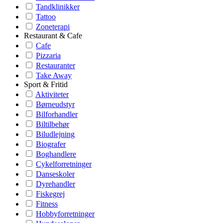
Tandklinikker
Tattoo
Zoneterapi
Restaurant & Cafe
Cafe
Pizzaria
Restauranter
Take Away
Sport & Fritid
Aktiviteter
Børneudstyr
Bilforhandler
Biltilbehør
Biludlejning
Biografer
Boghandlere
Cykelforretninger
Danseskoler
Dyrehandler
Fiskegrej
Fitness
Hobbyforretninger