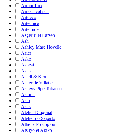
Armor Lux
Arne Jacobsen
Artdeco
Artecnica
Artemide
Asger Juel Larsen
Ash
Ashley Marc Hovelle
Asics
Askø
Aspesi
Astas
Astell & Kern
Astier de Villatte
Astleys Pipe Tobacco
Astoria
Asui
Asus
Atelier Diagonal
Atelier do Saparto
Athena Procopiou
Atsuyo et Akiko