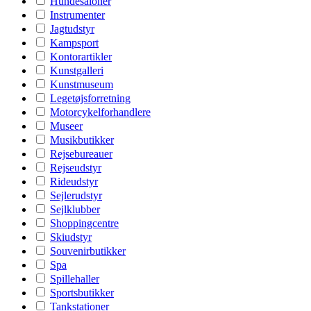
Hundesaloner
Instrumenter
Jagtudstyr
Kampsport
Kontorartikler
Kunstgalleri
Kunstmuseum
Legetøjsforretning
Motorcykelforhandlere
Museer
Musikbutikker
Rejsebureauer
Rejseudstyr
Rideudstyr
Sejlerudstyr
Sejlklubber
Shoppingcentre
Skiudstyr
Souvenirbutikker
Spa
Spillehaller
Sportsbutikker
Tankstationer