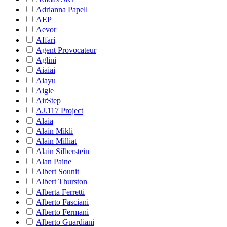
Adrianna Papell
AEP
Aevor
Affari
Agent Provocateur
Aglini
Aiaiai
Aiayu
Aigle
AirStep
AJ.117 Project
Alaia
Alain Mikli
Alain Milliat
Alain Silberstein
Alan Paine
Albert Sounit
Albert Thurston
Alberta Ferretti
Alberto Fasciani
Alberto Fermani
Alberto Guardiani