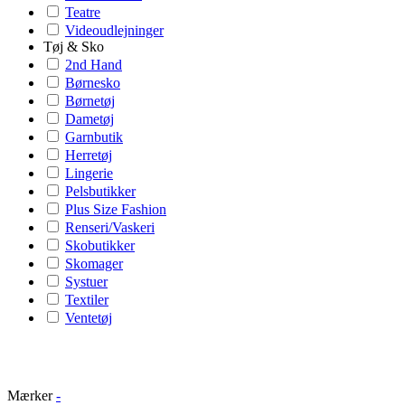
Teatre
Videoudlejninger
Tøj & Sko
2nd Hand
Børnesko
Børnetøj
Dametøj
Garnbutik
Herretøj
Lingerie
Pelsbutikker
Plus Size Fashion
Renseri/Vaskeri
Skobutikker
Skomager
Systuer
Textiler
Ventetøj
Mærker
-