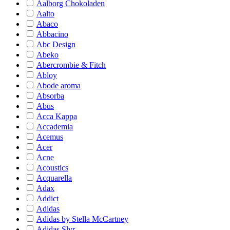
Aalborg Chokoladen
Aalto
Abaco
Abbacino
Abc Design
Abeko
Abercrombie & Fitch
Abloy
Abode aroma
Absorba
Abus
Acca Kappa
Accademia
Acemus
Acer
Acne
Acoustics
Acquarella
Adax
Addict
Adidas
Adidas by Stella McCartney
Adidas Slvr