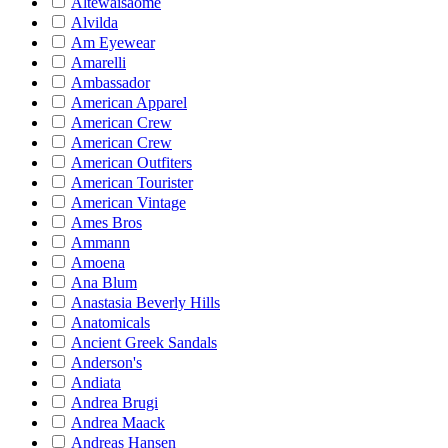
Altewaisaome
Alvilda
Am Eyewear
Amarelli
Ambassador
American Apparel
American Crew
American Crew
American Outfiters
American Tourister
American Vintage
Ames Bros
Ammann
Amoena
Ana Blum
Anastasia Beverly Hills
Anatomicals
Ancient Greek Sandals
Anderson's
Andiata
Andrea Brugi
Andrea Maack
Andreas Hansen