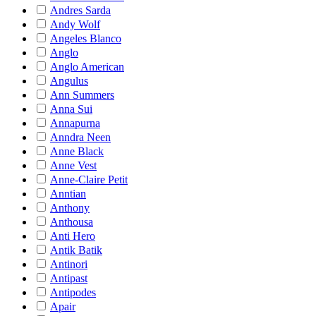
Andres Sarda
Andy Wolf
Angeles Blanco
Anglo
Anglo American
Angulus
Ann Summers
Anna Sui
Annapurna
Anndra Neen
Anne Black
Anne Vest
Anne-Claire Petit
Anntian
Anthony
Anthousa
Anti Hero
Antik Batik
Antinori
Antipast
Antipodes
Apair