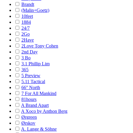
Brandt
(Malin+Goetz)
10feet
1884
24/7
2Go
2Have
2Love Tony Cohen
2nd Day
3 Bo
3.1 Phillip Lim
365
5 Preview
5.11 Tactical
66° North
7 For All Mankind
81hours
A Brand Apart
A Xoco by Anthon Berg
Ørgreen
Ørskov
A. Lange & Söhne