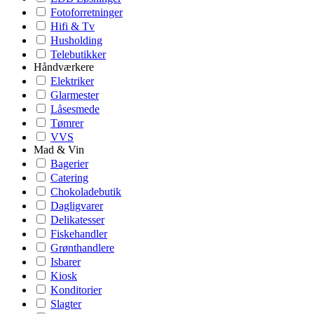
Fotoforretninger
Hifi & Tv
Husholding
Telebutikker
Håndværkere
Elektriker
Glarmester
Låsesmede
Tømrer
VVS
Mad & Vin
Bagerier
Catering
Chokoladebutik
Dagligvarer
Delikatesser
Fiskehandler
Grønthandlere
Isbarer
Kiosk
Konditorier
Slagter