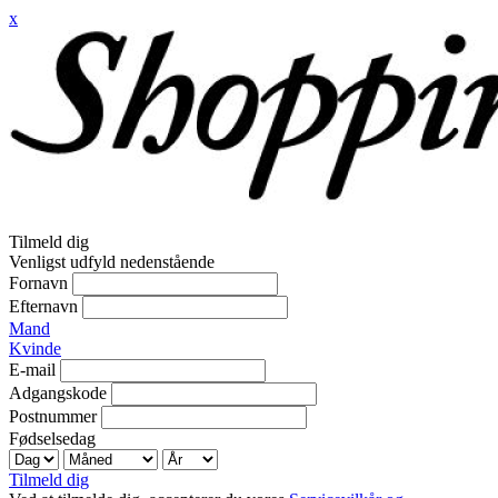
x
Tilmeld dig
Venligst udfyld nedenstående
Fornavn
Efternavn
Mand
Kvinde
E-mail
Adgangskode
Postnummer
Fødselsedag
Tilmeld dig