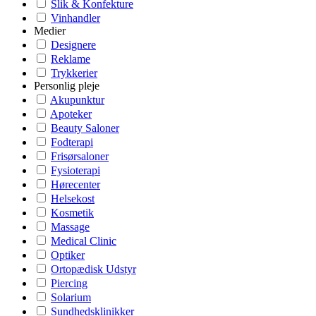
Slik & Konfekture
Vinhandler
Medier
Designere
Reklame
Trykkerier
Personlig pleje
Akupunktur
Apoteker
Beauty Saloner
Fodterapi
Frisørsaloner
Fysioterapi
Hørecenter
Helsekost
Kosmetik
Massage
Medical Clinic
Optiker
Ortopædisk Udstyr
Piercing
Solarium
Sundhedsklinikker