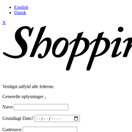
English
Dansk
X
Venligst udfyld alle felterne.
Generelle oplysninger
-
Navn
Grundlagt Dato?
Gadenavn