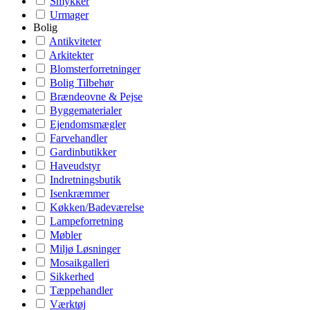
Smykker
Urmager
Bolig
Antikviteter
Arkitekter
Blomsterforretninger
Bolig Tilbehør
Brændeovne & Pejse
Byggematerialer
Ejendomsmægler
Farvehandler
Gardinbutikker
Haveudstyr
Indretningsbutik
Isenkræmmer
Køkken/Badeværelse
Lampeforretning
Møbler
Miljø Løsninger
Mosaikgalleri
Sikkerhed
Tæppehandler
Værktøj