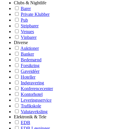
Clubs & Nightlife
Barer
Private Klubber
Pub
Stripbarer
Venues
Vinbarer
Diverse
Auktioner
Banker
Bedemænd
Forsikring
Gaveidéer
Hoteller
Indgravering
Konferencecenter
Kontorhotel
Leveringsservice
Trafikskole
Valutaveksling
Elektronik & Tele
EDB
EDB Løsninger