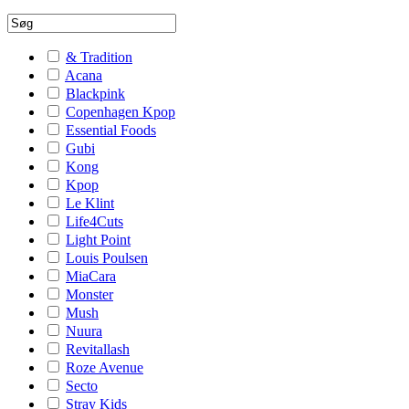
& Tradition
Acana
Blackpink
Copenhagen Kpop
Essential Foods
Gubi
Kong
Kpop
Le Klint
Life4Cuts
Light Point
Louis Poulsen
MiaCara
Monster
Mush
Nuura
Revitallash
Roze Avenue
Secto
Stray Kids