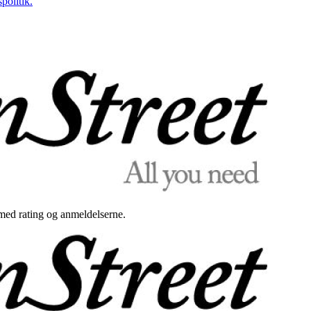
politik.
med rating og anmeldelserne.