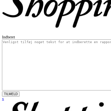
Indberet
TILMELD
x