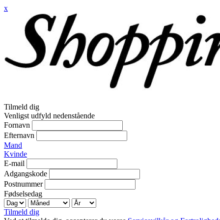
x
Tilmeld dig
Venligst udfyld nedenstående
Fornavn
Efternavn
Mand
Kvinde
E-mail
Adgangskode
Postnummer
Fødselsedag
Tilmeld dig