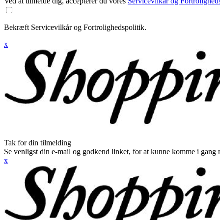
Ved at tilmelde dig, accepterer du vores
Servicevilkår og Fortroligheds
Bekræft Servicevilkår og Fortrolighedspolitik.
x
Tak for din tilmelding
Se venligst din e-mail og godkend linket, for at kunne komme i gang 
x