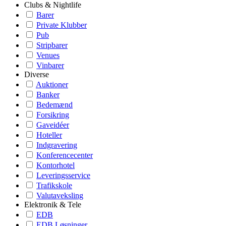
Clubs & Nightlife
Barer
Private Klubber
Pub
Stripbarer
Venues
Vinbarer
Diverse
Auktioner
Banker
Bedemænd
Forsikring
Gaveidéer
Hoteller
Indgravering
Konferencecenter
Kontorhotel
Leveringsservice
Trafikskole
Valutaveksling
Elektronik & Tele
EDB
EDB Løsninger