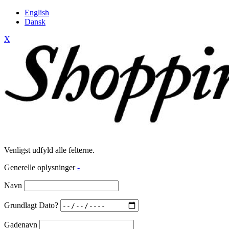
English
Dansk
X
Venligst udfyld alle felterne.
Generelle oplysninger
-
Navn
Grundlagt Dato?
Gadenavn