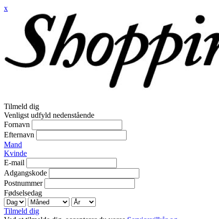
x
Tilmeld dig
Venligst udfyld nedenstående
Fornavn
Efternavn
Mand
Kvinde
E-mail
Adgangskode
Postnummer
Fødselsedag
Tilmeld dig