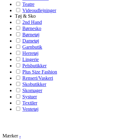
Teatre
Videoudlejninger
Tøj & Sko
2nd Hand
Børnesko
Børnetøj
Dametøj
Garnbutik
Herretøj
Lingerie
Pelsbutikker
Plus Size Fashion
Renseri/Vaskeri
Skobutikker
Skomager
Systuer
Textiler
Ventetøj
Mærker
-