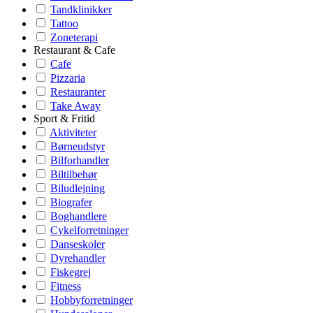
Tandklinikker
Tattoo
Zoneterapi
Restaurant & Cafe
Cafe
Pizzaria
Restauranter
Take Away
Sport & Fritid
Aktiviteter
Børneudstyr
Bilforhandler
Biltilbehør
Biludlejning
Biografer
Boghandlere
Cykelforretninger
Danseskoler
Dyrehandler
Fiskegrej
Fitness
Hobbyforretninger