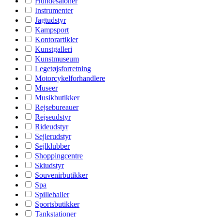
Hundesaloner
Instrumenter
Jagtudstyr
Kampsport
Kontorartikler
Kunstgalleri
Kunstmuseum
Legetøjsforretning
Motorcykelforhandlere
Museer
Musikbutikker
Rejsebureauer
Rejseudstyr
Rideudstyr
Sejlerudstyr
Sejlklubber
Shoppingcentre
Skiudstyr
Souvenirbutikker
Spa
Spillehaller
Sportsbutikker
Tankstationer