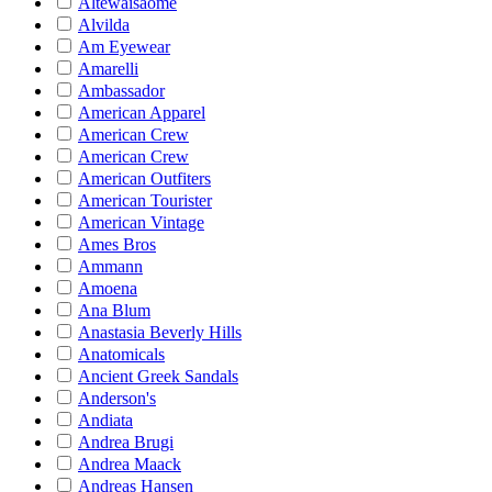
Altewaisaome
Alvilda
Am Eyewear
Amarelli
Ambassador
American Apparel
American Crew
American Crew
American Outfiters
American Tourister
American Vintage
Ames Bros
Ammann
Amoena
Ana Blum
Anastasia Beverly Hills
Anatomicals
Ancient Greek Sandals
Anderson's
Andiata
Andrea Brugi
Andrea Maack
Andreas Hansen