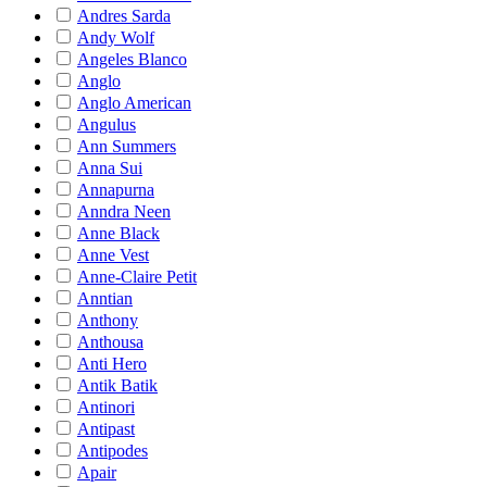
Andres Sarda
Andy Wolf
Angeles Blanco
Anglo
Anglo American
Angulus
Ann Summers
Anna Sui
Annapurna
Anndra Neen
Anne Black
Anne Vest
Anne-Claire Petit
Anntian
Anthony
Anthousa
Anti Hero
Antik Batik
Antinori
Antipast
Antipodes
Apair