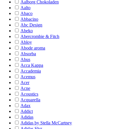
Aalborg Chokoladen
Aalto
Abaco
Abbacino
Abc Design
Abeko
Abercrombie & Fitch
Abloy
Abode aroma
Absorba
Abus
Acca Kappa
Accademia
Acemus
Acer
Acne
Acoustics
Acquarella
Adax
Addict
Adidas
Adidas by Stella McCartney
Adidas Slvr