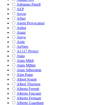
Adrianna Papell
AEP
Aevor
Affari
Agent Provocateur
Aglini
Aiaiai
Aiayu
Aigle
AirStep
AJ.117 Project
Alaia
Alain Mikli
Alain Milliat
Alain Silberstein
Alan Paine
Albert Sounit
Albert Thurston
Alberta Ferretti
Alberto Fasciani
Alberto Fermani
Alberto Guardiani