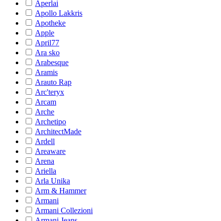
Aperlai
Apollo Lakkris
Apotheke
Apple
April77
Ara sko
Arabesque
Aramis
Arauto Rap
Arc'teryx
Arcam
Arche
Archetipo
ArchitectMade
Ardell
Areaware
Arena
Ariella
Arla Unika
Arm & Hammer
Armani
Armani Collezioni
Armani Jeans