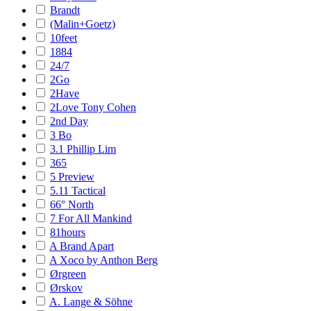
Brandt
(Malin+Goetz)
10feet
1884
24/7
2Go
2Have
2Love Tony Cohen
2nd Day
3 Bo
3.1 Phillip Lim
365
5 Preview
5.11 Tactical
66° North
7 For All Mankind
81hours
A Brand Apart
A Xoco by Anthon Berg
Ørgreen
Ørskov
A. Lange & Söhne