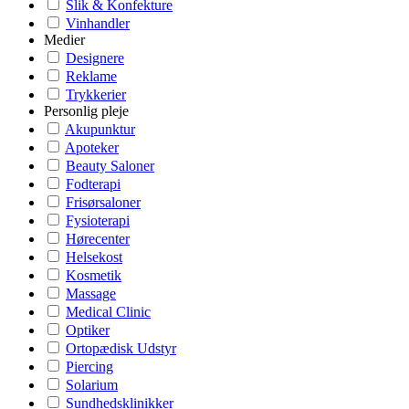
Slik & Konfekture
Vinhandler
Medier
Designere
Reklame
Trykkerier
Personlig pleje
Akupunktur
Apoteker
Beauty Saloner
Fodterapi
Frisørsaloner
Fysioterapi
Hørecenter
Helsekost
Kosmetik
Massage
Medical Clinic
Optiker
Ortopædisk Udstyr
Piercing
Solarium
Sundhedsklinikker