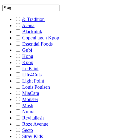
& Tradition
Acana
Blackpink
Copenhagen Kpop
Essential Foods
Gubi
Kong
Kpop
Le Klint
Life4Cuts
Light Point
Louis Poulsen
MiaCara
Monster
Mush
Nuura
Revitallash
Roze Avenue
Secto
Stray Kids