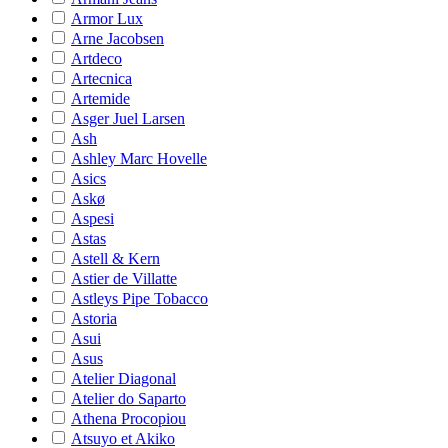
Armor Lux
Arne Jacobsen
Artdeco
Artecnica
Artemide
Asger Juel Larsen
Ash
Ashley Marc Hovelle
Asics
Askø
Aspesi
Astas
Astell & Kern
Astier de Villatte
Astleys Pipe Tobacco
Astoria
Asui
Asus
Atelier Diagonal
Atelier do Saparto
Athena Procopiou
Atsuyo et Akiko