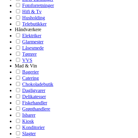
Fotoforretninger
Hifi & Tv
Husholding
Telebutikker
Håndværkere
Elektriker
Glarmester
Låsesmede
Tømrer
VVS
Mad & Vin
Bagerier
Catering
Chokoladebutik
Dagligvarer
Delikatesser
Fiskehandler
Grønthandlere
Isbarer
Kiosk
Konditorier
Slagter