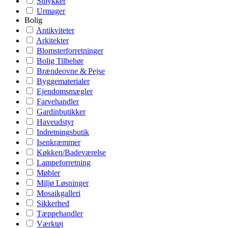
Smykker
Urmager
Bolig
Antikviteter
Arkitekter
Blomsterforretninger
Bolig Tilbehør
Brændeovne & Pejse
Byggematerialer
Ejendomsmægler
Farvehandler
Gardinbutikker
Haveudstyr
Indretningsbutik
Isenkræmmer
Køkken/Badeværelse
Lampeforretning
Møbler
Miljø Løsninger
Mosaikgalleri
Sikkerhed
Tæppehandler
Værktøj